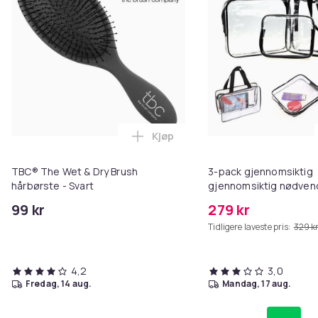
Kjøp
Legg TBC® The Wet & Dry Brush h
TBC® The Wet & Dry Brush
3-pack gjennomsiktig
hårbørste - Svart
gjennomsiktig nødven
sminkeveske
99 kr
279 kr
Tidligere laveste pris:
329 k
4,2
3,0
fredag, 14 aug.
mandag, 17 aug.