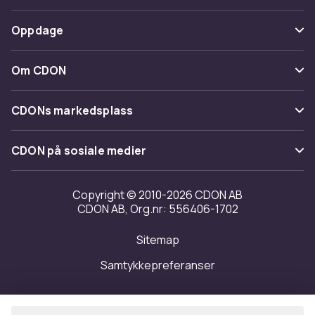
Spor pakke
Betaling
Oppdage
Angre & returner her
Levering
Kategorier
Kontakt oss
Om CDON
Vilkår & policy
Varemerker
Om oss
Tilbakekallinger
CDONs markedsplass
Guider
Kundeanmeldelser
Merchant Help Center
CDON på sosiale medier
Jobbe på CDON
Investor relations
Copyright © 2010-2026 CDON AB
CDON AB, Org.nr: 556406-1702
Tilgjengelighet
Sitemap
Samtykkepreferanser