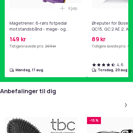
Kjøp
Legg Magetrener, 6-rørs fotp
Magetrener, 6-rørs fotpedal
Øreputer for Bose QC
motstandsbånd - mage- og
QC15, QC 2 AE 2, AE 
kjernetrening, yoga og
SoundTrue, SoundLin
149 kr
89 kr
hjemmegymnastikk Purple
Tidligere laveste pris:
209 kr
Tidligere laveste pris:
99 
4,6
mandag, 17 aug.
torsdag, 20 aug.
Anbefalinger til dig
-15 %