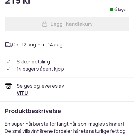
219 kr
På lager
Legg i handlekurv
Legg TBC detangling hårbørs
On., 12 aug. - fr., 14 aug.
Sikker betaling
14 dagers åpent kjøp
Selges og leveres av
VITU
Produktbeskrivelse
En super hårbørste for langt hår som magles skinner!
De små villsvinhårene fordeler hårets naturlige fett og