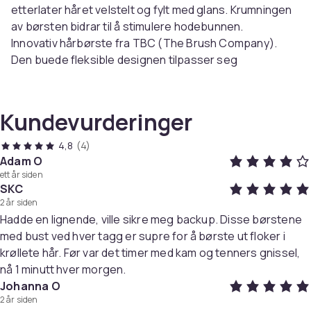
etterlater håret velstelt og fylt med glans. Krumningen
av børsten bidrar til å stimulere hodebunnen.
Innovativ hårbørste fra TBC (The Brush Company).
Den buede fleksible designen tilpasser seg
hodeformen og gjør undersøkelsen til en lek - selv for
de mest sammenfiltrede lokkene.
Kundevurderinger
Børsten stimulerer hodebunnen og blodsirkulasjonen,
noe som bidrar til å fremme hårets naturlige vekst.
4,8
(4)
Børsten motvirker statisk elektrisitet og etterlater en
Adam O
ett år siden
sunn og velstelt finish med rikelig med glans og volum.
SKC
2 år siden
Fordeler med TBC Detangling Hairbrush
Hadde en lignende, ville sikre meg backup. Disse børstene
Egnet for langt hår (tynt, tykt, tungt eller sta hår)
med bust ved hver tagg er supre for å børste ut floker i
Passer for barn da det glir lett gjennom håret
krøllete hår. Før var det timer med kam og tenners gnissel,
Fremmer veksten av hår
nå 1 minutt hver morgen.
Johanna O
Artikkel nr.
2 år siden