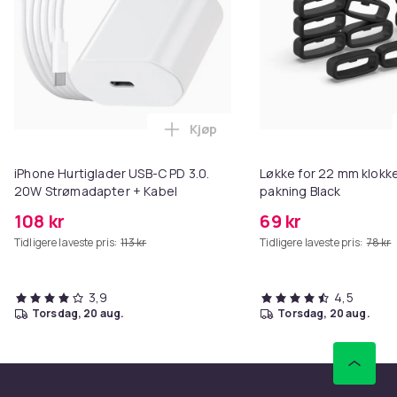
Kjøp
Legg iPhone Hurtiglader USB-C 
iPhone Hurtiglader USB-C PD 3.0.
Løkke for 22 mm klokke
20W Strømadapter + Kabel
pakning Black
108 kr
69 kr
Tidligere laveste pris:
113 kr
Tidligere laveste pris:
78 kr
3,9
4,5
torsdag, 20 aug.
torsdag, 20 aug.