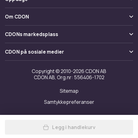
Angre & returner her
Levering
Kategorier
Kontakt oss
Om CDON
Vilkår & policy
Varemerker
Om oss
Tilbakekallinger
CDONs markedsplass
Guider
Kundeanmeldelser
Merchant Help Center
CDON på sosiale medier
Jobbe på CDON
Investor relations
Copyright © 2010-2026 CDON AB
CDON AB, Org.nr: 556406-1702
Tilgjengelighet
Sitemap
Samtykkepreferanser
Legg i handlekurv
Legg Sykkelcomputer / Hast