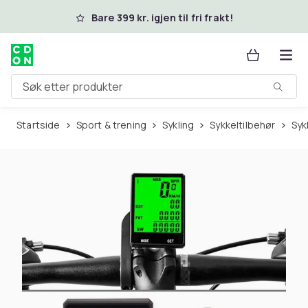
Hopp til hovedinnhold
Bare 399 kr. igjen til fri frakt!
Søk etter produkter
Startside
Sport & trening
Sykling
Sykkeltilbehør
Sy