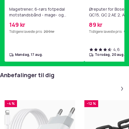
Magetrener, 6-rørs fotpedal
Øreputer for Bose QC
Farge
motstandsbånd - mage- og
QC15, QC 2 AE 2, AE 
Black
kjernetrening, yoga og
SoundTrue, SoundLin
149 kr
89 kr
Vekt, gram
hjemmegymnastikk Purple
Tidligere laveste pris:
209 kr
Tidligere laveste pris:
99 
138
Artikkel nr.
55e98194-11d6-43ff-824f-f8ff1ef9a4c9
4,6
mandag, 17 aug.
torsdag, 20 aug.
Produktsikkerhetsinformasjon
Anbefalinger til dig
-4 %
-12 %