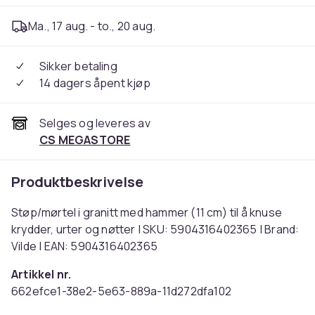
Ma., 17 aug. - to., 20 aug.
Sikker betaling
14 dagers åpent kjøp
Selges og leveres av
CS MEGASTORE
Produktbeskrivelse
Støp/mørtel i granitt med hammer (11 cm) til å knuse
krydder, urter og nøtter | SKU: 5904316402365 | Brand:
Vilde | EAN: 5904316402365
Artikkel nr.
662efce1-38e2-5e63-889a-11d272dfa102