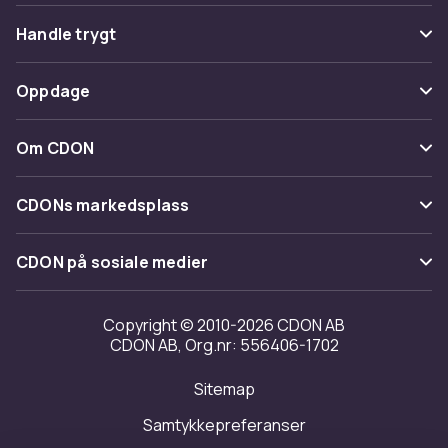
Vanlige spørsmål
Handle trygt
Spor pakke
Betaling
Oppdage
Angre & returner her
Levering
Kategorier
Kontakt oss
Om CDON
Vilkår & policy
Varemerker
Om oss
Tilbakekallinger
CDONs markedsplass
Guider
Kundeanmeldelser
Merchant Help Center
CDON på sosiale medier
Jobbe på CDON
Investor relations
Copyright © 2010-2026 CDON AB
CDON AB, Org.nr: 556406-1702
Tilgjengelighet
Sitemap
Samtykkepreferanser