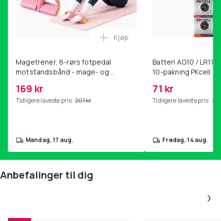
Kjøp
Legg Magetrener, 6-rørs fotp
Magetrener, 6-rørs fotpedal
Batteri AG10 / LR1130
motstandsbånd - mage- og
10-pakning PKcell
kjernetrening, yoga og
169 kr
71 kr
hjemmegymnastikk Pink
Tidligere laveste pris:
201 kr
Tidligere laveste pris:
76 
mandag, 17 aug.
fredag, 14 aug.
Anbefalinger til dig