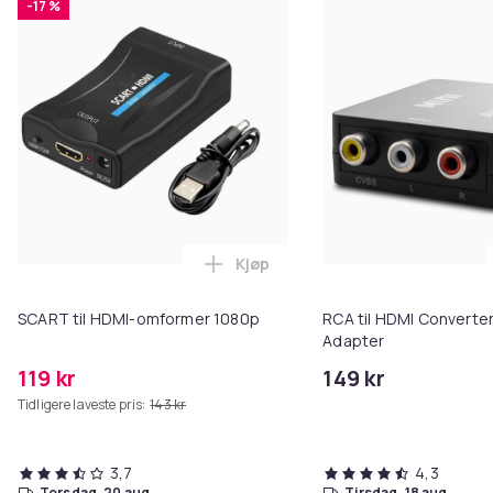
-17 %
Kjøp
Legg SCART til HDMI-omformer 1
SCART til HDMI-omformer 1080p
RCA til HDMI Converter
Adapter
119 kr
149 kr
Tidligere laveste pris:
143 kr
3,7
4,3
torsdag, 20 aug.
tirsdag, 18 aug.