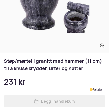
Støp/mørtel i granitt med hammer (11 cm)
til å knuse krydder, urter og nøtter
231 kr
Få igjen
Legg i handlekurv
Legg Støp/mørtel i granitt 