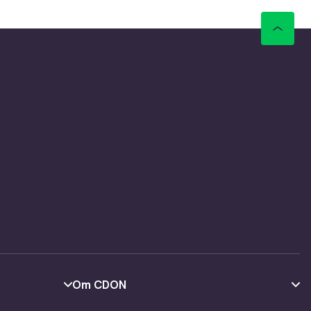
Om CDON
Om oss