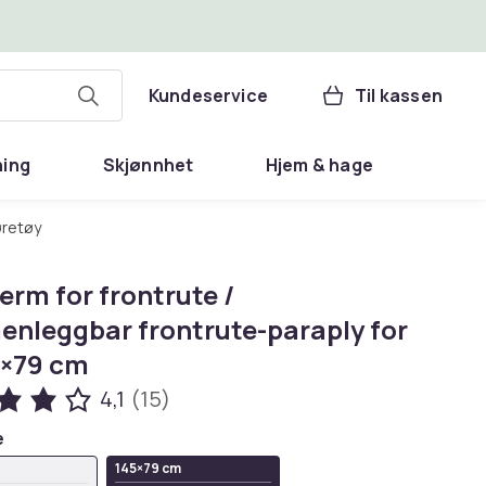
Kundeservice
Til kassen
ning
Skjønnhet
Hjem & hage
øretøy
erm for frontrute /
nleggbar frontrute-paraply for
5×79 cm
4,1
(15)
e
145×79 cm