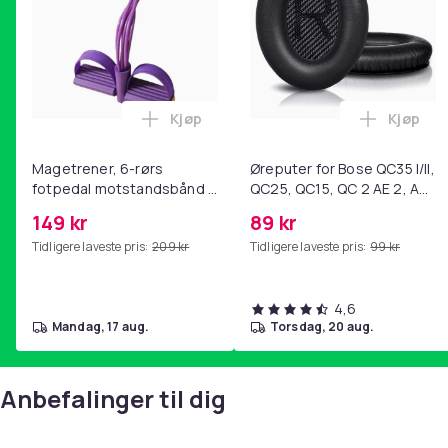
Kjøp
Kjøp
Legg Magetrener, 6-rørs fotpedal mot
Legg Øre
Magetrener, 6-rørs
Øreputer for Bose QC35 I/II,
fotpedal motstandsbånd -
QC25, QC15, QC 2 AE 2, AE
mage- og kjernetrening,
2i, AE 2w, SoundTrue,
149 kr
89 kr
yoga og
SoundLink Black
Tidligere laveste pris:
209 kr
Tidligere laveste pris:
99 kr
hjemmegymnastikk Purple
4,6
mandag, 17 aug.
torsdag, 20 aug.
Anbefalinger til dig