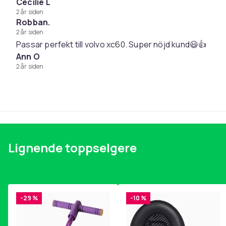
Cecilie L
1 × oppbevaringseske
2 år siden
Robban.
2 år siden
Passar perfekt till volvo xc60. Super nöjd kund😃👍
Størrelse
Ann O
Vekt
2 år siden
Vekt, gram
Artikkel nr.
Produktsikkerhetsinformasjon
Lignende toppselgere
-29 %
-10 %