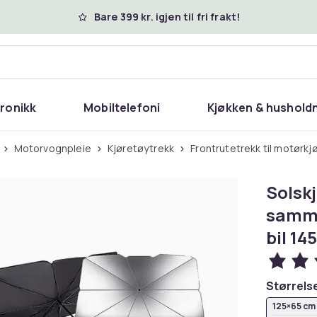
Bare 399 kr. igjen til fri frakt!
tronikk
Mobiltelefoni
Kjøkken & hushold
Motorvognpleie
Kjøretøytrekk
Frontrutetrekk til motørkj
Solskj
samme
bil 14
Størrels
125×65 cm