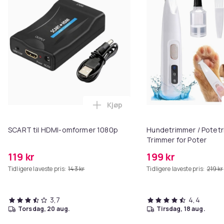
Kjøp
Legg SCART til HDMI-omformer 1
SCART til HDMI-omformer 1080p
Hundetrimmer / Potetr
Trimmer for Poter
119 kr
199 kr
Tidligere laveste pris:
143 kr
Tidligere laveste pris:
219 kr
3,7
4,4
torsdag, 20 aug.
tirsdag, 18 aug.