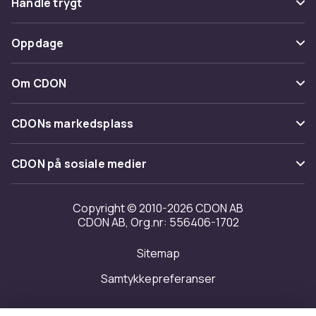
Handle trygt
Spor pakke
Betaling
Oppdage
Angre & returner her
Levering
Kategorier
Kontakt oss
Om CDON
Vilkår & policy
Varemerker
Om oss
Tilbakekallinger
CDONs markedsplass
Guider
Kundeanmeldelser
Merchant Help Center
CDON på sosiale medier
Jobbe på CDON
Investor relations
Copyright © 2010-2026 CDON AB
CDON AB, Org.nr: 556406-1702
Tilgjengelighet
Sitemap
Samtykkepreferanser