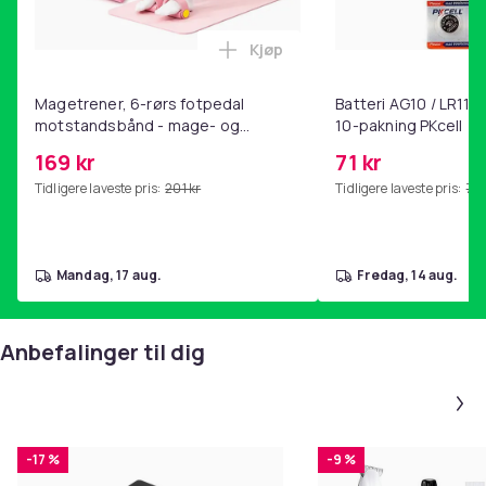
Kjøp
Legg Magetrener, 6-rørs fotp
Magetrener, 6-rørs fotpedal
Batteri AG10 / LR1130
motstandsbånd - mage- og
10-pakning PKcell
kjernetrening, yoga og
169 kr
71 kr
hjemmegymnastikk Pink
Tidligere laveste pris:
201 kr
Tidligere laveste pris:
76 
mandag, 17 aug.
fredag, 14 aug.
Anbefalinger til dig
-17 %
-9 %