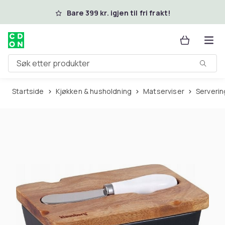
Hopp til hovedinnhold
Bare 399 kr. igjen til fri frakt!
Søk etter produkter
Startside
Kjøkken & husholdning
Matserviser
Serveri