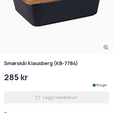
Smørskål Klausberg (KB-7784)
285 kr
På lager
Legg i handlekurv
Legg Smørskål Klausberg (K