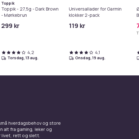
Toppik
Toppik - 27,5g - Dark Brown
Universallader for Garmin
Ø
- Mørkebrun
klokker 2-pack
B
299 kr
119 kr
G
T
4,2
4,1
torsdag, 13 aug.
onsdag, 19 aug.
 små hverdagsbehov og store
n alt fra gaming, leker og
livet, rett og slett.