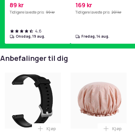
2i, AE 2w, SoundTrue,
mage- og kjernetrening,
89 kr
169 kr
SoundLink Black
yoga og
Tidligere laveste pris:
99 kr
Tidligere laveste pris:
201 kr
hjemmegymnastikk Pink
4,6
onsdag, 19 aug.
fredag, 14 aug.
Anbefalinger til dig
Kjøp
Kjøp
Legg Polar Vantage M (22 mm) klokkereim
Legg Badeh