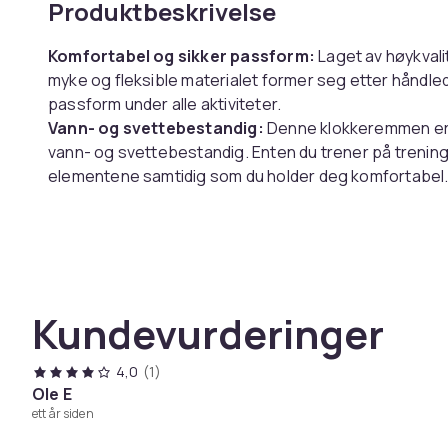
Produktbeskrivelse
Komfortabel og sikker passform:
Laget av høykvali
myke og fleksible materialet former seg etter håndle
passform under alle aktiviteter.
Vann- og svettebestandig:
Denne klokkeremmen er de
vann- og svettebestandig. Enten du trener på treningsst
elementene samtidig som du holder deg komfortabel
Enkel installasjon og justering:
Denne klokkeremmen e
ønsket størrelse. Den har en hurtigutløsermekanisme 
perfekt passform.
Spesifikasjoner:
Størrelse: 20 mm: 12,8 x 9,1 x 2 cm
Kundevurderinger
22 mm: 12,8 x 9,1 x 2,2 cm
Materiale: Silikon
Pakken inkluderer:
4,0
(1)
1 x Klokkereim
Ole E
ett år siden
Farge