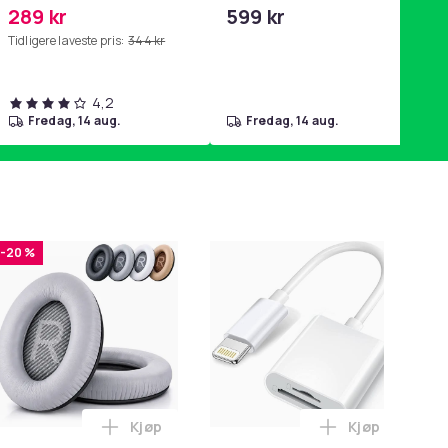
289 kr
599 kr
Tidligere laveste pris:
344 kr
4,2
fredag, 14 aug.
fredag, 14 aug.
-20 %
-
Kjøp
Kjøp
run i handlekurven
sallader for Garmin klokker 2-pack i handlekurven
Legg Øreputer kompatible med Bose QuietC
Legg Lightnin