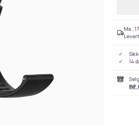
Ma., 17
Levert
Sikk
14 d
Selg
INF