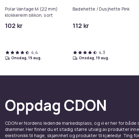
Polar Vantage M (22 mm)
Badehette / Dusjhette Pink
klokkereim silikon, sort
102 kr
112 kr
4,4
4,3
onsdag, 19 aug.
onsdag, 19 aug.
Oppdag CDON
CDON er Nordens ledende markedsplass, og vi er her for både
drømmer. Her finner du et stadig større utvalg av produkter inne
elektronikk til hage, skjønnhet og produkter til kjæledyr. Ting for 