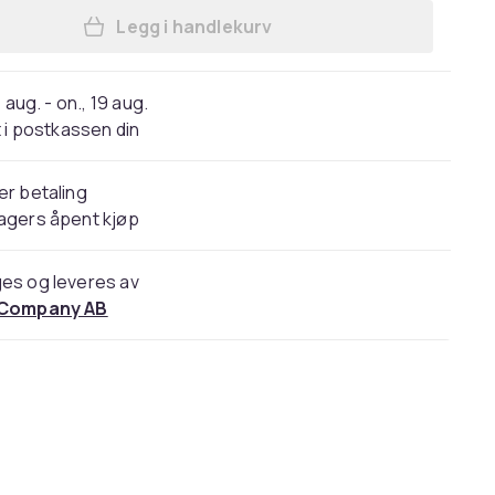
Legg i handlekurv
Legg Silikon klokkerem til POLAR P
 aug. - on., 19 aug.
 i postkassen din
er betaling
agers åpent kjøp
es og leveres av
 Company AB