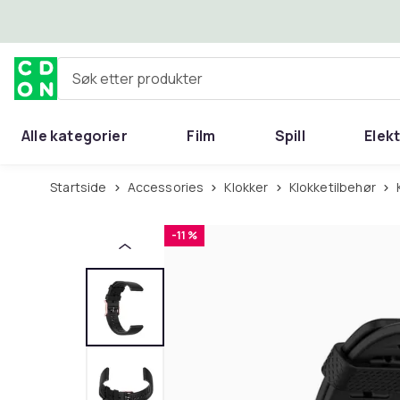
Hopp til hovedinnhold
Søk etter produkter
Alle kategorier
Film
Spill
Elek
Startside
Accessories
Klokker
Klokketilbehør
-11 %