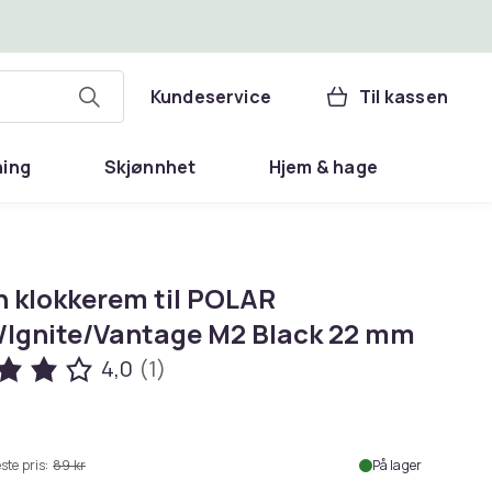
Kundeservice
Til kassen
ning
Skjønnhet
Hjem & hage
n klokkerem til POLAR
/Ignite/Vantage M2 Black 22 mm
4,0
(1)
ste pris:
89 kr
På lager