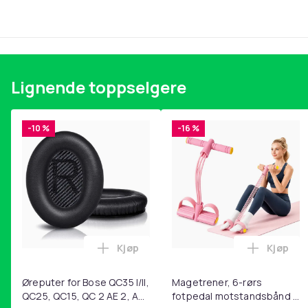
Størrelse
Vekt, gram
Artikkel nr.
Produktsikkerhetsinformasjon
Lignende toppselgere
-10 %
-16 %
Kjøp
Kjøp
Legg Øreputer for Bose QC35 I/II, QC25
Legg Ma
Øreputer for Bose QC35 I/II,
Magetrener, 6-rørs
QC25, QC15, QC 2 AE 2, AE
fotpedal motstandsbånd -