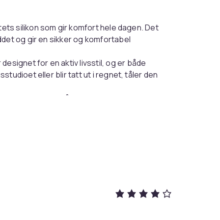
tets silikon som gir komfort hele dagen. Det
ddet og gir en sikker og komfortabel
signet for en aktiv livsstil, og er både
udioet eller blir tatt ut i regnet, tåler den
.
r utrolig enkel å installere og justere til
for enkel utskifting og en sikker spenne for
Black