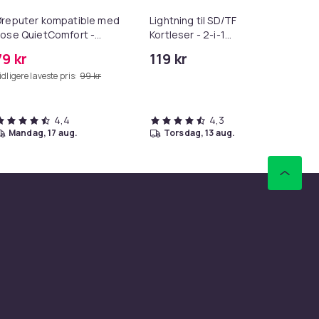
reputer kompatible med
Lightning til SD/TF
SC
ose QuietComfort -
Kortleser - 2-i-1
10
QC35/QC25/QC15/AE2 -
Minnekortadapter til
79 kr
119 kr
11
rå
iPhone/iPad
idligere laveste pris:
99 kr
Tid
4,4
4,3
mandag, 17 aug.
torsdag, 13 aug.