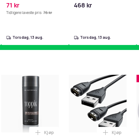
PKcell
71 kr
468 kr
Tidligere laveste pris:
76 kr
torsdag, 13 aug.
torsdag, 13 aug.
Kjøp
Kjøp
 silikon, sort i handlekurven
ette / Dusjhette Pink i handlekurven
Legg Toppik - 27,5g - Dark Brown - Mørkeb
Legg Univer