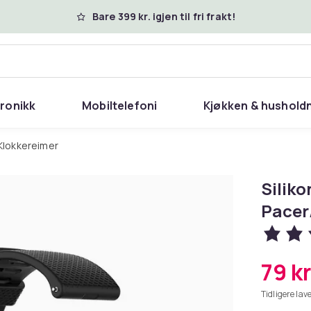
Bare 399 kr. igjen til fri frakt!
tronikk
Mobiltelefoni
Kjøkken & hushold
Klokkereimer
Siliko
Pacer
79 kr
Tidligere lave