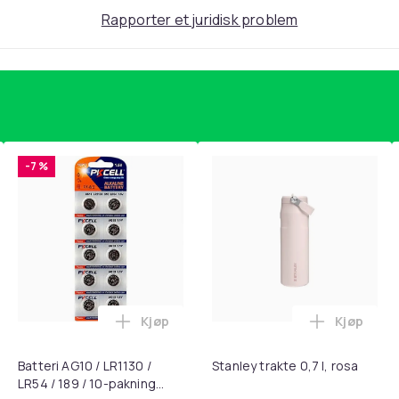
22 mm
Rapporter et juridisk problem
20
1a92e197-678a-516e-9207-f44c0dfa891b
-7 %
Kjøp
Kjøp
, QC15, QC 2 AE 2, AE 2i, AE 2w, SoundTrue, SoundLink Black i 
getrener, 6-rørs fotpedal motstandsbånd - mage- og kjernetr
Legg Batteri AG10 / LR1130 / LR54 / 189 
Legg Stanl
Batteri AG10 / LR1130 /
Stanley trakte 0,7 l, rosa
LR54 / 189 / 10-pakning