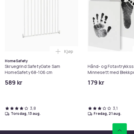
Kjøp
Legg Skruegrind SafetyGate Sa
HomeSafety
Skruegrind SafetyGate Sam
Hånd- og Fotavtrykksse
HomeSafety 68-106 cm
Minnesett med Blekkpu
589 kr
179 kr
3,8
3,1
torsdag, 13 aug.
fredag, 21 aug.