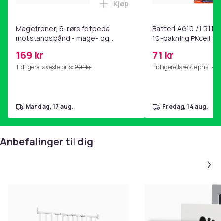
Kjøp
Legg Magetrener, 6-rørs fotp
Magetrener, 6-rørs fotpedal
Batteri AG10 / LR1130
motstandsbånd - mage- og
10-pakning PKcell
kjernetrening, yoga og
169 kr
71 kr
hjemmegymnastikk Pink
Tidligere laveste pris:
201 kr
Tidligere laveste pris:
76 
mandag, 17 aug.
fredag, 14 aug.
Anbefalinger til dig