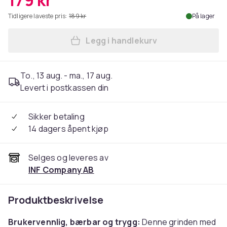
179 kr
Tidligere laveste pris:
189 kr
På lager
Legg i handlekurv
Legg Sikkerhetsgrind for dø
To., 13 aug. - ma., 17 aug.
Levert i postkassen din
Sikker betaling
14 dagers åpent kjøp
Selges og leveres av
INF Company AB
Produktbeskrivelse
Brukervennlig, bærbar og trygg:
Denne grinden med