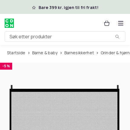
Hopp til hovedinnhold
Bare 399 kr. igjen til fri frakt!
Søk etter produkter
Startside
Barne & baby
Barnesikkerhet
Grinder & hjø
-5 %