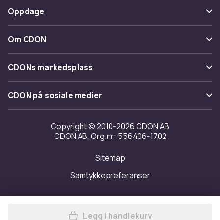
Betaling
Oppdage
Angre & returner her
Levering
Kategorier
Kontakt oss
Om CDON
Vilkår & policy
Varemerker
Om oss
Tilbakekallinger
CDONs markedsplass
Guider
Kundeanmeldelser
Merchant Help Center
CDON på sosiale medier
Jobbe på CDON
Investor relations
Copyright © 2010-2026 CDON AB
CDON AB, Org.nr: 556406-1702
Tilgjengelighet
Sitemap
Samtykkepreferanser
Legg i handlekurv