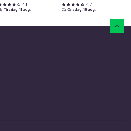
4,1
4,7
tirsdag, 11 aug.
onsdag, 19 aug.