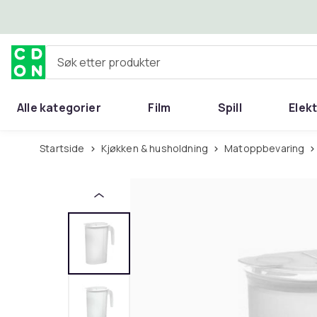
Hopp til hovedinnhold
Søk etter produkter
Alle kategorier
Film
Spill
Elek
Startside
Kjøkken & husholdning
Matoppbevaring