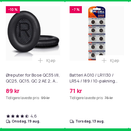
-10 %
-7 %
Kjøp
Kjøp
standsbånd - mage- og kjernetrening, yoga og hjemmegymnast
ART til HDMI-omformer 1080p i handlekurven
Legg Øreputer for Bose QC35 I/II, QC25, 
Legg Batte
Øreputer for Bose QC35 I/II,
Batteri AG10 / LR1130 /
QC25, QC15, QC 2 AE 2, AE
LR54 / 189 / 10-pakning
2i, AE 2w, SoundTrue,
PKcell
89 kr
71 kr
SoundLink Black
Tidligere laveste pris:
99 kr
Tidligere laveste pris:
76 kr
4,6
onsdag, 19 aug.
torsdag, 13 aug.