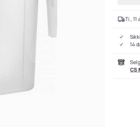
Ti., 11
Sikk
14 d
Selg
CS