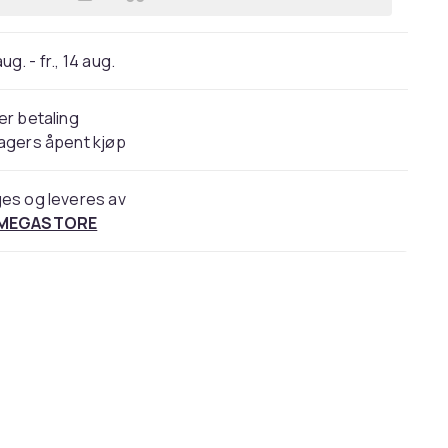
Legg Serveringskande Margerit 1.5
 aug. - fr., 14 aug.
er betaling
agers åpent kjøp
es og leveres av
 MEGASTORE