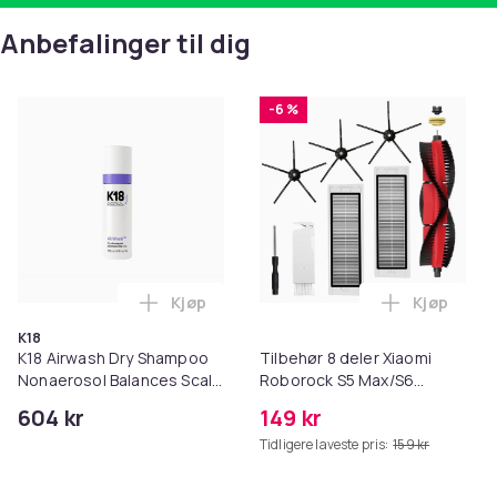
Anbefalinger til dig
-6 %
Kjøp
Kjøp
Legg K18 Airwash Dry Shampoo Nonaerosol
Legg Tilb
K18
K18 Airwash Dry Shampoo
Tilbehør 8 deler Xiaomi
Nonaerosol Balances Scalp
Roborock S5 Max/S6
& Controls Excess Oil
Pure/S6
604 kr
149 kr
MAXV/S50/S51/S55/S5/S60/S65
Tidligere laveste pris:
159 kr