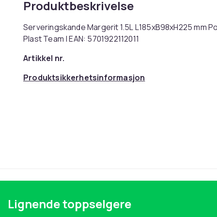
Produktbeskrivelse
Serveringskande Margerit 1.5L L185xB98xH225 mm Pol
Plast Team | EAN: 5701922112011
Artikkel nr.
Produktsikkerhetsinformasjon
Lignende toppselgere