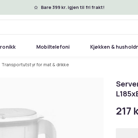
Bare 399 kr. igjen til fri frakt!
tronikk
Mobiltelefoni
Kjøkken & hushold
Transportutstyr for mat & drikke
Serve
L185x
217 k