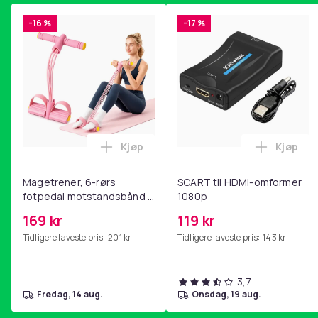
-16 %
-17 %
Kjøp
Kjøp
Legg Magetrener, 6-rørs fotpedal mot
Legg SC
Magetrener, 6-rørs
SCART til HDMI-omformer
fotpedal motstandsbånd -
1080p
mage- og kjernetrening,
169 kr
119 kr
yoga og
Tidligere laveste pris:
201 kr
Tidligere laveste pris:
143 kr
hjemmegymnastikk Pink
3,7
fredag, 14 aug.
onsdag, 19 aug.