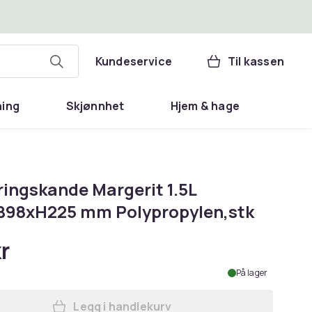
Kundeservice
Til kassen
ning
Skjønnhet
Hjem & hage
ringskande Margerit 1.5L
B98xH225 mm Polypropylen,stk
r
På lager
Legg i handlekurv