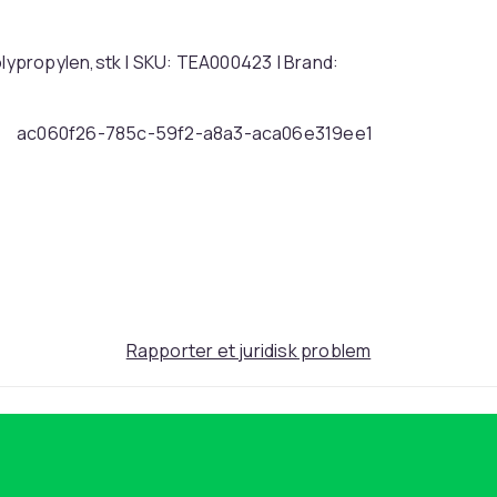
ypropylen,stk | SKU: TEA000423 | Brand:
ac060f26-785c-59f2-a8a3-aca06e319ee1
Rapporter et juridisk problem