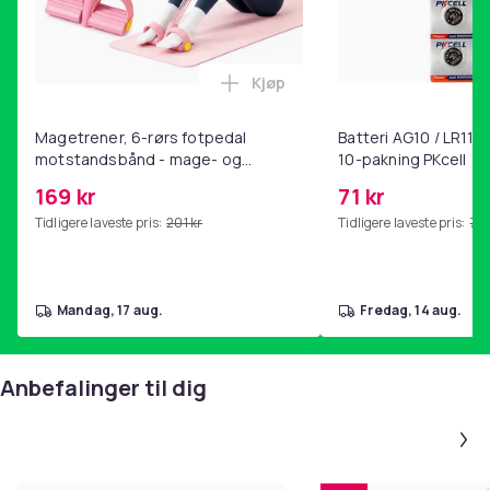
Kjøp
Legg Magetrener, 6-rørs fotp
Magetrener, 6-rørs fotpedal
Batteri AG10 / LR1130
motstandsbånd - mage- og
10-pakning PKcell
kjernetrening, yoga og
169 kr
71 kr
hjemmegymnastikk Pink
Tidligere laveste pris:
201 kr
Tidligere laveste pris:
76 
mandag, 17 aug.
fredag, 14 aug.
Anbefalinger til dig