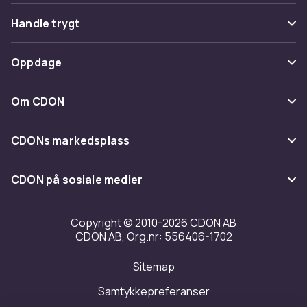
Vanlige spørsmål
Handle trygt
Spor pakke
Betaling
Oppdage
Angre & returner her
Levering
Kategorier
Kontakt oss
Om CDON
Vilkår & policy
Varemerker
Om oss
Tilbakekallinger
CDONs markedsplass
Guider
Kundeanmeldelser
Merchant Help Center
CDON på sosiale medier
Jobbe på CDON
Investor relations
Copyright © 2010-2026 CDON AB
CDON AB, Org.nr: 556406-1702
Tilgjengelighet
Sitemap
Samtykkepreferanser