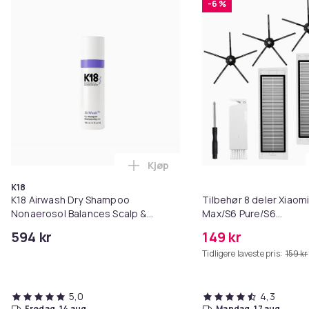
-6 %
Kjøp
Legg K18 Airwash Dry Shampoo No
K18
K18 Airwash Dry Shampoo
Tilbehør 8 deler Xiaom
Nonaerosol Balances Scalp &
Max/S6 Pure/S6
Controls Excess Oil
MAXV/S50/S51/S55/S5
594 kr
149 kr
Tidligere laveste pris:
159 kr
5,0
4,3
fredag, 14 aug.
mandag, 17 aug.