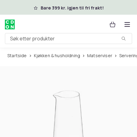
Hopp til hovedinnhold
Bare 399 kr. igjen til fri frakt!
Søk etter produkter
Startside
Kjøkken & husholdning
Matserviser
Serveri