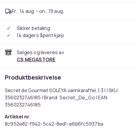
Fr., 14 aug. - on., 19 aug.
Sikker betaling
14 dagers åpent kjøp
Selges og leveres av
CS MEGASTORE
Produktbeskrivelse
Secret de Gourmet SOLEYA vannkaraffel, 1,3 l | SKU:
3560232746185 | Brand: Secret_De_Go | EAN:
3560232746185
Artikkel nr.
8c952e82-f942-5c42-8ed1-e6b6fc5937ba