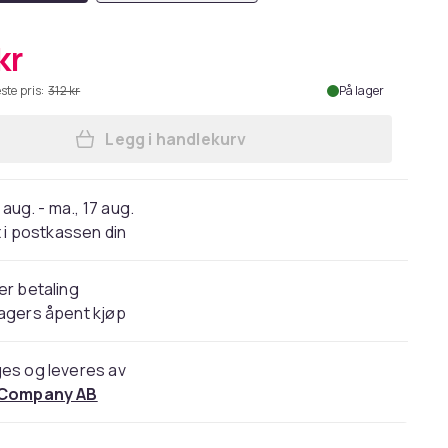
kr
ste pris:
312 kr
På lager
Legg i handlekurv
Legg S7 Bærbar Trådløs Hårglatter 
 aug. - ma., 17 aug.
 i postkassen din
er betaling
agers åpent kjøp
es og leveres av
 Company AB