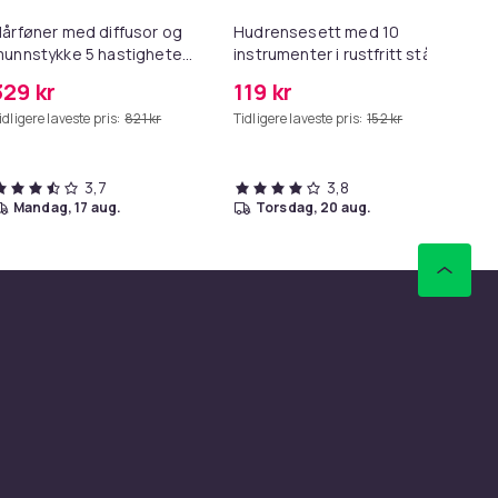
årføner med diffusor og
Hudrensesett med 10
Fr
unnstykke 5 hastigheter
instrumenter i rustfritt stål
fr
lack
hå
329 kr
119 kr
24
Bl
idligere laveste pris:
821 kr
Tidligere laveste pris:
152 kr
Tid
3,7
3,8
mandag, 17 aug.
torsdag, 20 aug.