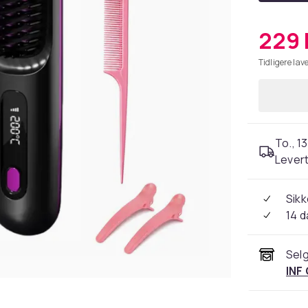
229 
Tidligere lave
To., 13
Levert
Sikk
14 d
Selg
INF