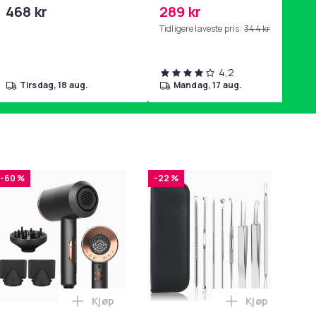
468 kr
289 kr
Tidligere laveste pris:
344 kr
4,2
tirsdag, 18 aug.
mandag, 17 aug.
-60 %
-22 %
-
Kjøp
Kjøp
e i handlekurven
 i handlekurven
shårfjerner smertefri oppladbar White i handlekurven
Legg Hårføner med diffusor og munnstykke 5
Legg Hudrense