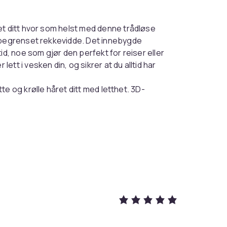
året ditt hvor som helst med denne trådløse
r begrenset rekkevidde. Det innebygde
id, noe som gjør den perfekt for reiser eller
tt i vesken din, og sikrer at du alltid har
e og krølle håret ditt med letthet. 3D-
 temperaturinnstillingene passer for
er eller spenstige krøller, leverer dette
olum ved kronen for et trendy utseende.
 varmes denne kammen raskt opp og
r hårskader. Den negative ionteknologien
 ditt ser sunt og levende ut. Anti-
brannskader og beskytter hodebunnen din.
cm