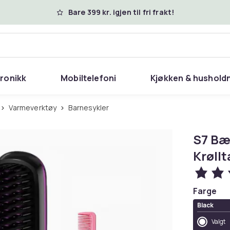
Bare 399 kr. igjen til fri frakt!
tronikk
Mobiltelefoni
Kjøkken & hushold
Varmeverktøy
Barnesykler
S7 Bæ
Krøll
Farge
Black
Valgt