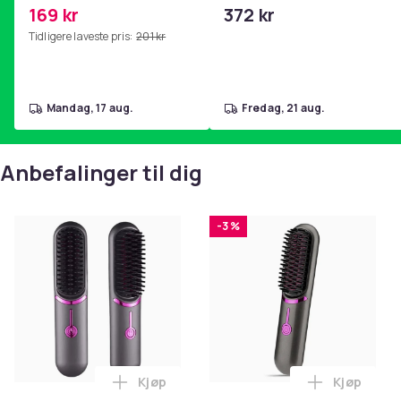
mage- og kjernetrening,
skjærebrett i rustfritt stål,
169 kr
372 kr
yoga og
BPA-fri (2 stk.)
Tidligere laveste pris:
201 kr
hjemmegymnastikk Pink
mandag, 17 aug.
fredag, 21 aug.
Anbefalinger til dig
-3 %
Kjøp
Kjøp
Legg 2-i-1 Rettetangbørste med Keramis
Legg Trådl