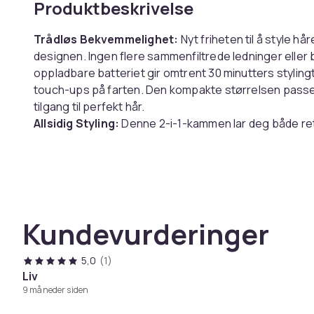
Produktbeskrivelse
Trådløs Bekvemmelighet:
Nyt friheten til å style h
designen. Ingen flere sammenfiltrede ledninger elle
oppladbare batteriet gir omtrent 30 minutters stylingt
touch-ups på farten. Den kompakte størrelsen passer le
tilgang til perfekt hår.
Allsidig Styling:
Denne 2-i-1-kammen lar deg både rett
kamtennene sikrer jevn varmefordeling, mens de flere
forskjellige hårtyper. Enten du vil ha glatte, rette lokk
verktøyet profesjonelle resultater hver gang. Skap v
Hårbeskyttelse:
Med MCH keramisk varmeteknologi
opprettholder en jevn temperatur, noe som minimere
Kundevurderinger
bidrar til å redusere frizz og tilføre glans, slik at håret
skåldingsdesignet sikrer sikker bruk, og forhindrer 
5,0
(1)
Spesifikasjoner:
Liv
9 måneder siden
Størrelse: Lengde: 20 cm, Bredde: 4.5 cm, Høyde: 3 
Materiale: ABS + Elektroniske Komponenter