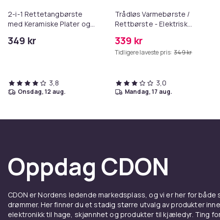
2-i-1 Rettetangbørste
Trådløs Varmebørste /
med Keramiske Plater og
Rettbørste - Elektrisk
USB-C Lading – Rask
børste med PTC-varme
349 kr
339 kr
Oppvarming
Tidligere laveste pris:
349 kr
3,8
3,0
onsdag, 12 aug.
mandag, 17 aug.
Oppdag CDON
CDON er Nordens ledende markedsplass, og vi er her for både
drømmer. Her finner du et stadig større utvalg av produkter inne
elektronikk til hage, skjønnhet og produkter til kjæledyr. Ting for 