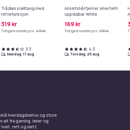
Trådløs krølltang med
Ansiktshårfjerner smertefri
H
rettefunksjon
oppladbar White
m
B
319 kr
169 kr
Tidligere laveste pris:
419 kr
Tidligere laveste pris:
218 kr
T
3,3
4,3
mandag, 17 aug.
torsdag, 20 aug.
 små hverdagsbehov og store
n alt fra gaming, leker og
livet, rett og slett.