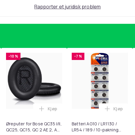
Rapporter et juridisk problem
Black
-10 %
-7 %
399
e0589ef2-16a0-58d9-86b1-14a047227bc3
Kjøp
Kjøp
standsbånd - mage- og kjernetrening, yoga og hjemmegymnast
ærebrett i titan, antibakterielt skjærebrett, skjærebrett i rustf
Legg Øreputer for Bose QC35 I/II, QC25, 
Legg Batte
Øreputer for Bose QC35 I/II,
Batteri AG10 / LR1130 /
QC25, QC15, QC 2 AE 2, AE
LR54 / 189 / 10-pakning