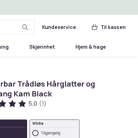
Kundeservice
Til kassen
ning
Skjønnhet
Hjem & hage
rbar Trådløs Hårglatter og
tang Kam Black
5,0
(1)
White
Tilgjengelig