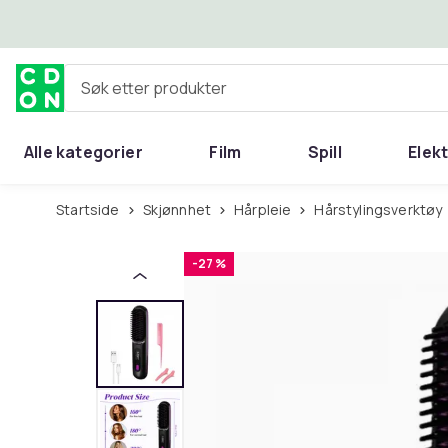
Hopp til hovedinnhold
Søk etter produkter
Alle kategorier
Film
Spill
Elek
Startside
Skjønnhet
Hårpleie
Hårstylingsverktøy
-27 %