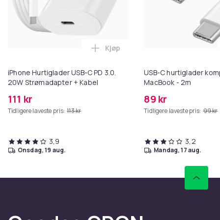
Kjøp
Legg iPhone Hurtiglader USB-C 
iPhone Hurtiglader USB-C PD 3.0.
USB-C hurtiglader kom
20W Strømadapter + Kabel
MacBook - 2m
111 kr
89 kr
Tidligere laveste pris:
113 kr
Tidligere laveste pris:
99 kr
3,9
3,2
onsdag, 19 aug.
mandag, 17 aug.