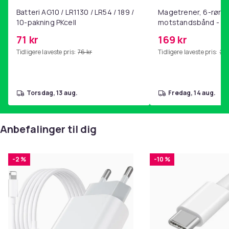
Batteri AG10 / LR1130 / LR54 / 189 /
Magetrener, 6-rørs 
10-pakning PKcell
motstandsbånd - m
kjernetrening, yoga
71 kr
169 kr
hjemmegymnastikk P
Tidligere laveste pris:
76 kr
Tidligere laveste pris:
201
torsdag, 13 aug.
fredag, 14 aug.
Anbefalinger til dig
-2 %
-10 %