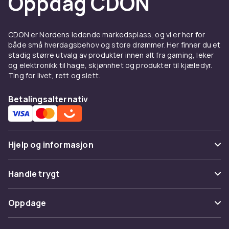
Oppdag CDON
CDON er Nordens ledende markedsplass, og vi er her for
både små hverdagsbehov og store drømmer. Her finner du et
stadig større utvalg av produkter innen alt fra gaming, leker
og elektronikk til hage, skjønnhet og produkter til kjæledyr.
Ting for livet, rett og slett.
Betalingsalternativ
Hjelp og informasjon
Vanlige spørsmål
Handle trygt
Spor pakke
Betaling
Oppdage
Angre & returner her
Levering
Kategorier