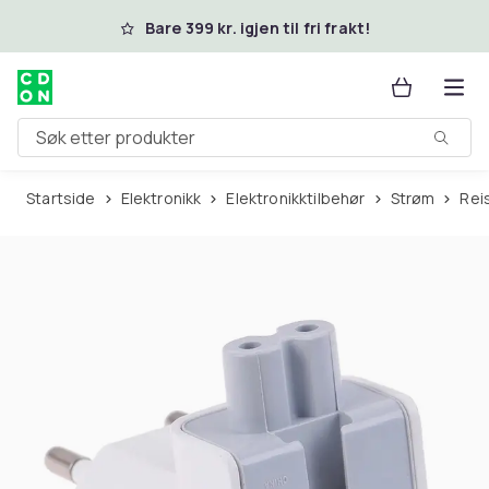
Hopp til hovedinnhold
Bare 399 kr. igjen til fri frakt!
Søk etter produkter
Startside
Elektronikk
Elektronikktilbehør
Strøm
Re