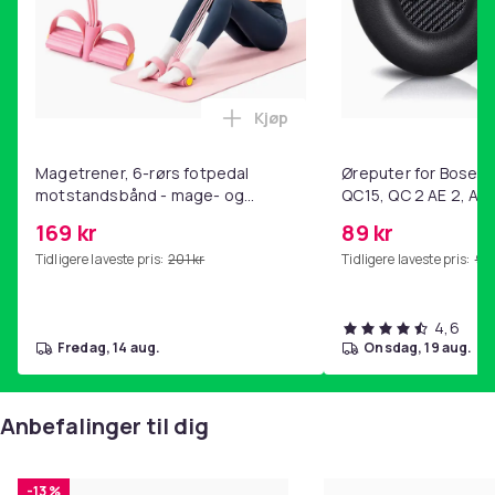
Kjøp
Legg Magetrener, 6-rørs fotp
Magetrener, 6-rørs fotpedal
Øreputer for Bose QC
motstandsbånd - mage- og
QC15, QC 2 AE 2, AE 
kjernetrening, yoga og
SoundTrue, SoundLin
169 kr
89 kr
hjemmegymnastikk Pink
Tidligere laveste pris:
201 kr
Tidligere laveste pris:
99 
4,6
fredag, 14 aug.
onsdag, 19 aug.
Anbefalinger til dig
-13 %