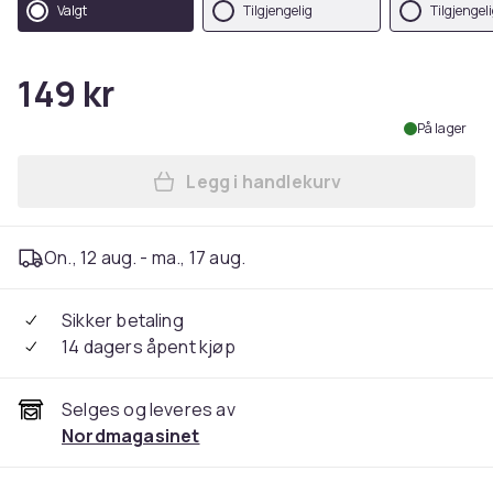
Valgt
Tilgjengelig
Tilgjengel
149 kr
På lager
Legg i handlekurv
Legg Pyjamasheltene Kostym
On., 12 aug. - ma., 17 aug.
Sikker betaling
14 dagers åpent kjøp
Selges og leveres av
Nordmagasinet