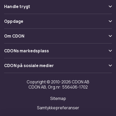
Vanlige spørsmål
Handle trygt
Spor pakke
Betaling
Oppdage
Angre & returner her
Levering
Kategorier
Kontakt oss
Om CDON
Vilkår & policy
Varemerker
Om oss
Tilbakekallinger
CDONs markedsplass
Guider
Kundeanmeldelser
Merchant Help Center
CDON på sosiale medier
Jobbe på CDON
Investor relations
Copyright © 2010-2026 CDON AB
CDON AB, Org.nr: 556406-1702
Tilgjengelighet
Sitemap
Samtykkepreferanser