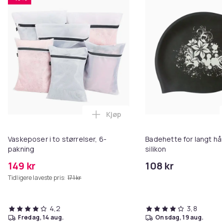
Kjøp
Legg Vaskeposer i to størrelser,
Vaskeposer i to størrelser, 6-
Badehette for langt hår
pakning
silikon
149 kr
108 kr
Tidligere laveste pris:
171 kr
4,2
3,8
fredag, 14 aug.
onsdag, 19 aug.