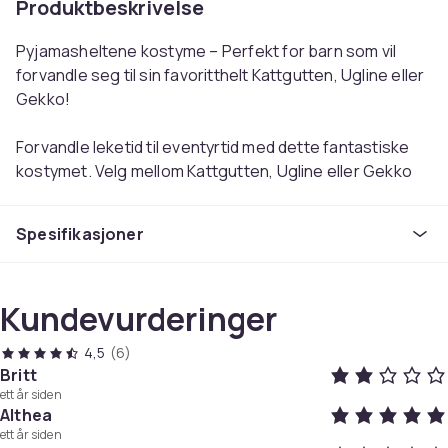
Produktbeskrivelse
Pyjamasheltene kostyme – Perfekt for barn som vil
forvandle seg til sin favoritthelt Kattgutten, Ugline eller
Gekko!
Forvandle leketid til eventyrtid med dette fantastiske
kostymet. Velg mellom Kattgutten, Ugline eller Gekko
og la den episke kampen mot skurkene begynne! Den
medfølgende masken, kappen og armbåndet fullfører
Spesifikasjoner
det autentiske utseendet. Takket være den universelle
passformen passer kostymet de fleste barn.
Kundevurderinger
Med dette kostymet kan barnet ditt bekjempe
kriminalitet og lære verdifulle leksjoner akkurat som
4,5
(6)
sine favoritthelter. Perfekt for bursdagsfester,
Britt
Halloween eller bare en vanlig dag når barnet ditt vil føle
ett år siden
seg som en ekte helt!
Althea
ett år siden