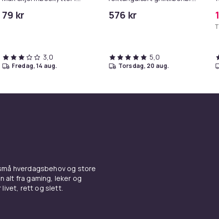
Herdet Glass
MG909
79 kr
576 kr
T
3,0
5,0
fredag, 14 aug.
torsdag, 20 aug.
 små hverdagsbehov og store
n alt fra gaming, leker og
livet, rett og slett.