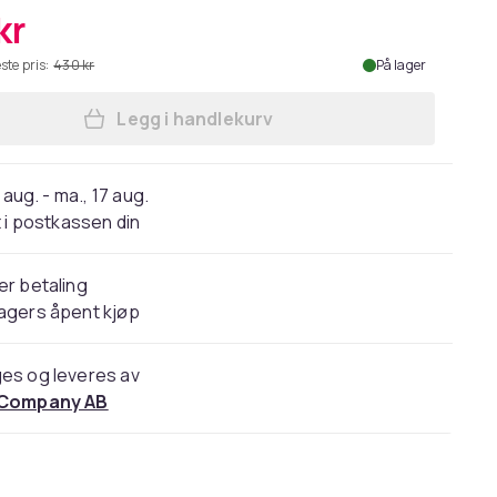
kr
ste pris:
430 kr
På lager
Legg i handlekurv
Legg Profesjonell pelstrimmer til kj
 aug. - ma., 17 aug.
 i postkassen din
er betaling
agers åpent kjøp
es og leveres av
 Company AB