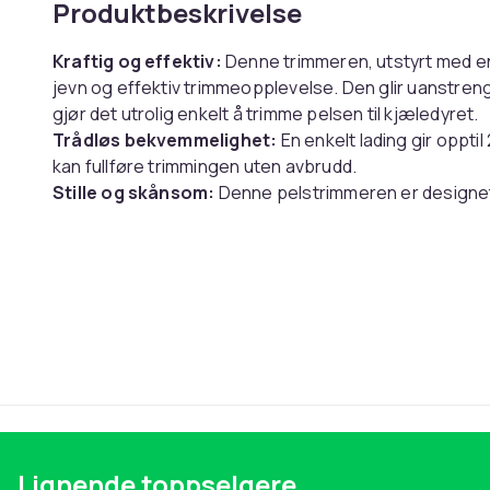
Produktbeskrivelse
Kraftig og effektiv:
Denne trimmeren, utstyrt med en
jevn og effektiv trimmeopplevelse. Den glir uanstren
gjør det utrolig enkelt å trimme pelsen til kjæledyret.
Trådløs bekvemmelighet:
En enkelt lading gir opptil 
kan fullføre trimmingen uten avbrudd.
Stille og skånsom:
Denne pelstrimmeren er designet
sikrer en problemfri pleieopplevelse for kjæledyret d
følsomme kjæledyrene.
Spesifikasjoner:
Størrelse:
Lengde: 19 cm
Bredde: 5,5 cm
Høyde: 5 cm
Materiale: ABS+rustfritt stål
Motorspenning: 3,7V
Lignende toppselgere
Ladetid: Ca. 2 timer