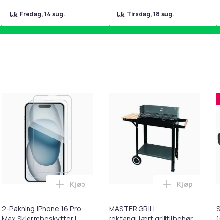
fredag, 14 aug.
tirsdag, 18 aug.
Kjøp
Kjøp
behør Gull/Sort i handlekurven
er for Løs Te / Krydderposer - Tomme Poser - 100-Pack i hand
Legg 2-Pakning iPhone 16 Pro Max Skjermb
Legg MASTER
2-Pakning iPhone 16 Pro
MASTER GRILL
S
Max Skjermbeskytter i
rektangulært grilltilbehør