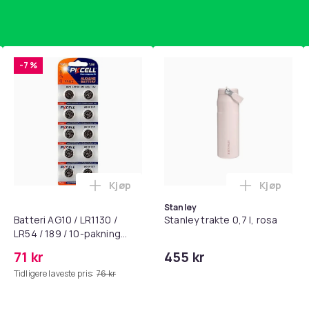
-7 %
Kjøp
Kjøp
standsbånd - mage- og kjernetrening, yoga og hjemmegymnast
puter for Bose QC35 I/II, QC25, QC15, QC 2 AE 2, AE 2i, AE 2w,
Legg Batteri AG10 / LR1130 / LR54 / 189 
Legg Stanl
Silver
Stanley
Batteri AG10 / LR1130 /
Stanley trakte 0,7 l, rosa
380
LR54 / 189 / 10-pakning
446c705d-f61d-5715-a659-209b0a4e3582
PKcell
71 kr
455 kr
Tidligere laveste pris:
76 kr