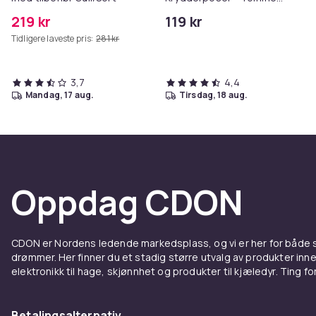
Poser - 100-Pack
219 kr
119 kr
Tidligere laveste pris:
281 kr
3,7
4,4
mandag, 17 aug.
tirsdag, 18 aug.
Oppdag CDON
CDON er Nordens ledende markedsplass, og vi er her for både
drømmer. Her finner du et stadig større utvalg av produkter inne
elektronikk til hage, skjønnhet og produkter til kjæledyr. Ting for 
Betalingsalternativ