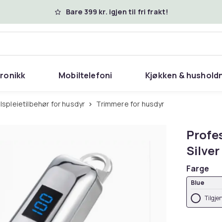
Bare 399 kr. igjen til fri frakt!
tronikk
Mobiltelefoni
Kjøkken & hushold
elspleietilbehør for husdyr
Trimmere for husdyr
Profes
Silver
Farge
Blue
Tilgje