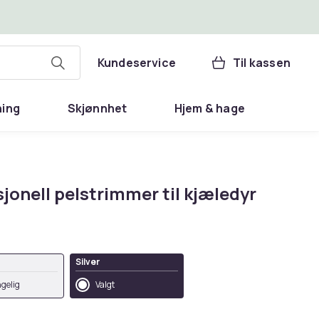
Kundeservice
Til kassen
ning
Skjønnhet
Hjem & hage
jonell pelstrimmer til kjæledyr
Silver
ngelig
Valgt