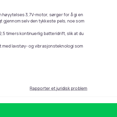
 høyytelses 3,7V-motor, sørger for å gi en
gt gjennom selv den tykkeste pels, noe som
2,5 timers kontinuerlig batteridrift, slik at du
 med lavstøy- og vibrasjonsteknologi som
itt, noe som gjør den egnet for selv de mest
Rapporter et juridisk problem