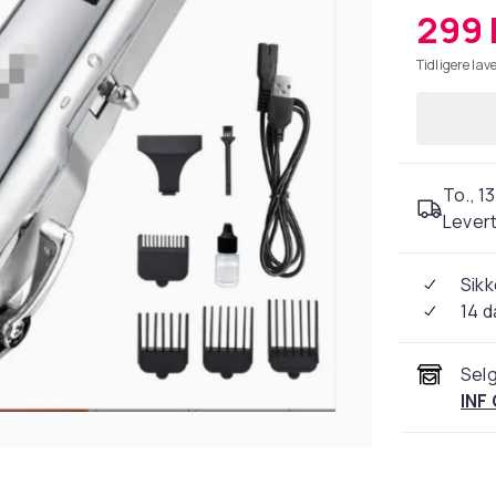
299 
Tidligere lave
To., 13
Levert
Sikk
14 d
Selg
INF