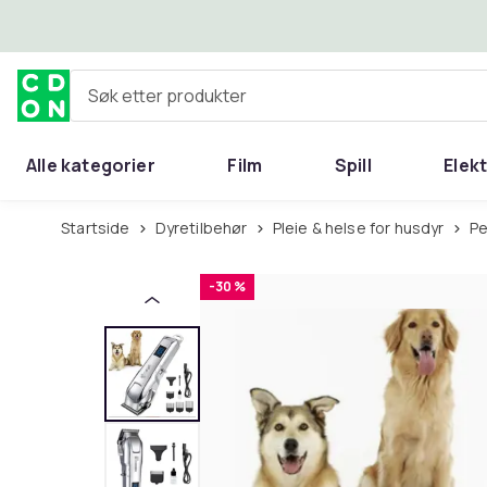
Hopp til hovedinnhold
Søk etter produkter
Alle kategorier
Film
Spill
Elek
Startside
Dyretilbehør
Pleie & helse for husdyr
P
-30 %