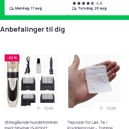
4,6
mandag, 17 aug.
torsdag, 20 aug.
Anbefalinger til dig
-22 %
Kjøp
Kjøp
Legg Stillegående hundetrimmer med til
Legg Tepos
Stillegående hundetrimmer
Teposer for Løs Te /
med tilbehør Gull/Sort
Krydderposer - Tomme