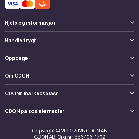
Hjelp og informasjon
Vanlige spørsmål
Handle trygt
Spor pakke
Betaling
Oppdage
Angre & returner her
Levering
Kategorier
Kontakt oss
Om CDON
Vilkår & policy
Varemerker
Om oss
Tilbakekallinger
CDONs markedsplass
Guider
Kundeanmeldelser
Merchant Help Center
CDON på sosiale medier
Jobbe på CDON
Investor relations
Copyright © 2010-2026 CDON AB
CDON AB, Org.nr: 556406-1702