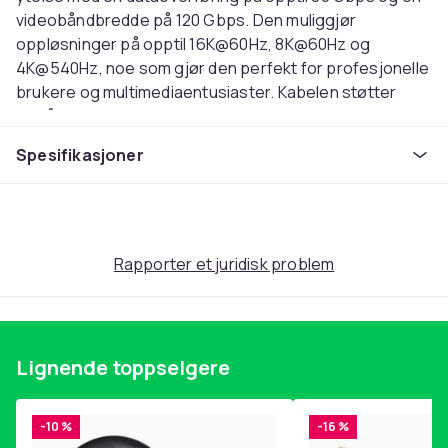
videobåndbredde på 120 Gbps. Den muliggjør
oppløsninger på opptil 16K@60Hz, 8K@60Hz og
4K@540Hz, noe som gjør den perfekt for profesjonelle
brukere og multimediaentusiaster. Kabelen støtter
også opptil 240W for effektiv lading av enheter, noe
som gjør den til en alt-i-ett-løsning for data, video og
Spesifikasjoner
lading.
Spesifikasjoner:
Overføringshastighet: Opptil 80 Gbps
dataoverføring, 120 Gbps videobåndbredde
Rapporter et juridisk problem
Kompatibilitet: Støtter Thunderbolt 3, Thunderbolt 4,
USB4 og USB-C-enheter
Oppløsning: Støtte for 16K@60Hz, 8K@60Hz og
4K@540Hz
Effekt: Opptil 240W for effektiv lading
Lignende toppselgere
Ladingsteknologi: PD 3.1-støtte for rask og effektiv
lading
-10 %
-16 %
Protokollstøtte: