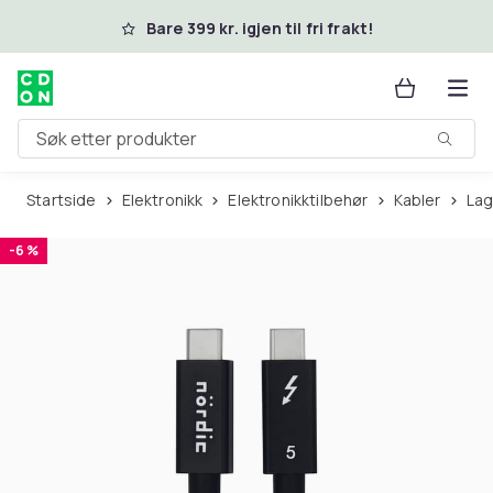
Hopp til hovedinnhold
Bare 399 kr. igjen til fri frakt!
Søk etter produkter
Startside
Elektronikk
Elektronikktilbehør
Kabler
La
-6 %