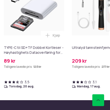
Kjøp
Legg TYPE-C til SD+TF Dobbel Ko
TYPE-C til SD+TF Dobbel Kortleser -
Ultralyd tannsteinfjern
Høyhastighets Dataoverføring for
Windows, Mac, Linux, Android og
89 kr
209 kr
HarmonyOS
Tidligere laveste pris:
123 kr
Tidligere laveste pris:
277 kr
3,5
3,1
torsdag, 20 aug.
mandag, 17 aug.