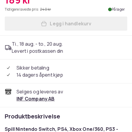
189 kr
Tidligere laveste pris:
240 kr
På lager
Legg i handlekurv
Legg Mus-/tastaturadapter 
Ti., 18 aug. - to., 20 aug.
Levert i postkassen din
Sikker betaling
14 dagers åpent kjøp
Selges og leveres av
INF Company AB
Produktbeskrivelse
Spill Nintendo Switch, PS4, Xbox One/360, PS3 -