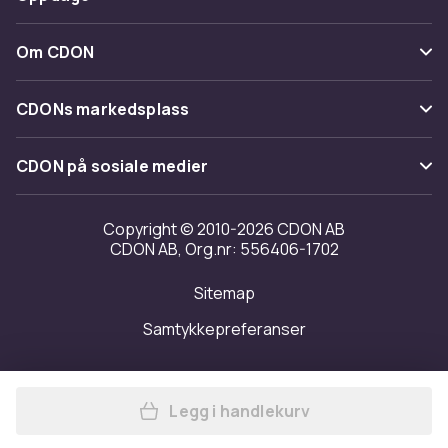
Angre & returner her
Levering
Kategorier
Kontakt oss
Om CDON
Vilkår & policy
Varemerker
Om oss
Tilbakekallinger
CDONs markedsplass
Guider
Kundeanmeldelser
Merchant Help Center
CDON på sosiale medier
Jobbe på CDON
Investor relations
Copyright © 2010-2026 CDON AB
CDON AB, Org.nr: 556406-1702
Tilgjengelighet
Sitemap
Samtykkepreferanser
Legg i handlekurv
Legg Mus-/tastaturadapter 