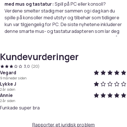
med mus og tastatur:
Spill på PC eller konsoll?
Verdene smelter stadig mer sammen og i dag kan du
spille på konsoller med utstyr og tilbehør som tidligere
kun var tilgjengelig for PC. De siste nyhetene inkluderer
denne smarte mus- og tastaturadapteren som lar deg
bruke mus og tastatur i stedet for spillkontrolleren når
du spiller konsollspill. Du får tilgang til bedre metoder
for å styre spillet, noe som selvsagt øker spillegleden.
Kundevurderinger
Multikompatibel adapter:
Switch-adapteren
fungerer ikke bare med Nintendo Switch, men er også
3,0
(20)
kompatibel med PS4, PS 3, Xbox One, Xbox 360 og
Vegard
9 måneder siden
andre plattformer. Den bruker den originale
Lykke J
spillkontrolleren som en "guide" og kan angi hvilken
2 år siden
som helst knapp på tastaturet og mus som en knapp
Annie
på kontrolleren.
2 år siden
Plug & Play:
Adapteren er kompatibel med de fleste
Funkade super bra
tastaturer, mus og spill. Enkel installasjon - Plug & Play.
Fremtidige programvareoppdateringer (fastvare) er
Rapporter et juridisk problem
mulige.