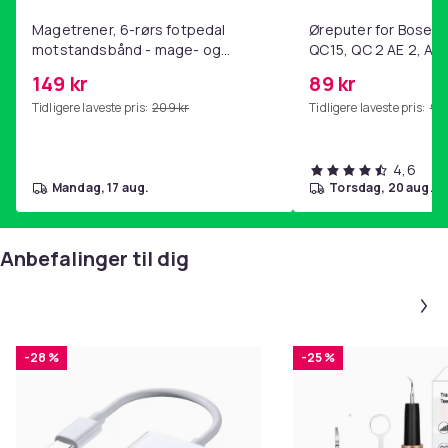
Magetrener, 6-rørs fotpedal
Øreputer for Bose QC
motstandsbånd - mage- og
QC15, QC 2 AE 2, AE 
kjernetrening, yoga og
SoundTrue, SoundLin
149 kr
89 kr
hjemmegymnastikk Purple
Tidligere laveste pris:
209 kr
Tidligere laveste pris:
99 
4,6
mandag, 17 aug.
torsdag, 20 aug.
Anbefalinger til dig
-28 %
-25 %