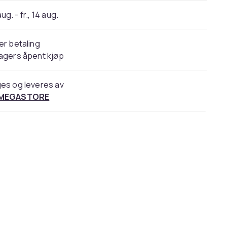
 aug. - fr., 14 aug.
er betaling
agers åpent kjøp
es og leveres av
 MEGASTORE