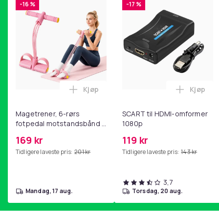
-16 %
-17 %
Kjøp
Kjøp
Legg Magetrener, 6-rørs fotpedal mot
Legg SC
Magetrener, 6-rørs
SCART til HDMI-omformer
fotpedal motstandsbånd -
1080p
mage- og kjernetrening,
169 kr
119 kr
yoga og
Tidligere laveste pris:
201 kr
Tidligere laveste pris:
143 kr
hjemmegymnastikk Pink
3,7
mandag, 17 aug.
torsdag, 20 aug.