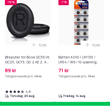
-10 %
-7 %
Kjøp
Kjøp
standsbånd - mage- og kjernetrening, yoga og hjemmegymnast
ART til HDMI-omformer 1080p i handlekurven
Legg Øreputer for Bose QC35 I/II, QC25, 
Legg Batte
Øreputer for Bose QC35 I/II,
Batteri AG10 / LR1130 /
QC25, QC15, QC 2 AE 2, AE
LR54 / 189 / 10-pakning
2i, AE 2w, SoundTrue,
PKcell
89 kr
71 kr
SoundLink Black
Tidligere laveste pris:
99 kr
Tidligere laveste pris:
76 kr
4,6
torsdag, 20 aug.
fredag, 14 aug.