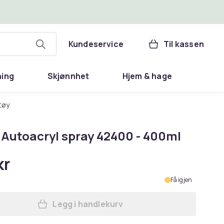
Kundeservice
Til kassen
ning
Skjønnhet
Hjem & hage
tøy
 Autoacryl spray 42400 - 400ml
kr
Få igjen
Legg i handlekurv
Legg Motip Autoacryl spray 42400 -