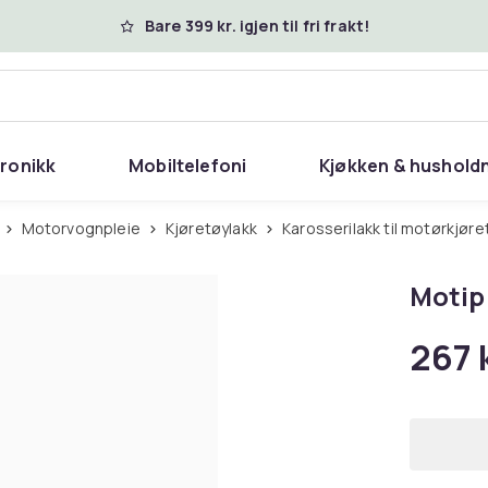
Bare 399 kr. igjen til fri frakt!
tronikk
Mobiltelefoni
Kjøkken & hushold
Motorvognpleie
Kjøretøylakk
Karosserilakk til motørkjøre
Motip
267 