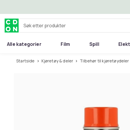
Hopp til hovedinnhold
Søk etter produkter
Alle kategorier
Film
Spill
Elek
Startside
Kjøretøy & deler
Tilbehør til kjøretøydeler