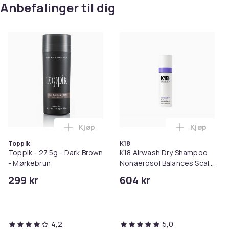
Anbefalinger til dig
Kjøp
Kjøp
Legg Toppik - 27,5g - Dark Brown - Mørk
Legg K18 A
Toppik
K18
Toppik - 27,5g - Dark Brown
K18 Airwash Dry Shampoo
- Mørkebrun
Nonaerosol Balances Scalp
& Controls Excess Oil
299 kr
604 kr
4,2
5,0