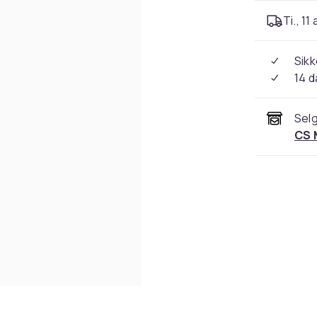
Ti., 11
Sikk
14 d
Selg
CS