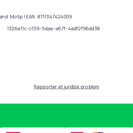
rand: Motip | EAN: 8711347424009
1326e11c-c159-5dae-a67f-4adf2f96dd38
Rapporter et juridisk problem