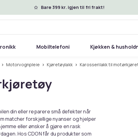
Bare 399 kr. igjen til fri frakt!
tronikk
Mobiltelefoni
Kjøkken & hushold
Motorvognpleie
Kjøretøylakk
Karosserilakk til motørkjøre
rkjøretøy
bilen din eller reparere små defekter når
som matcher forskjellige nyanser og hjelper
 hjemme eller ønsker å gjøre en rask
erdagen. Hos CDON får du produkter som