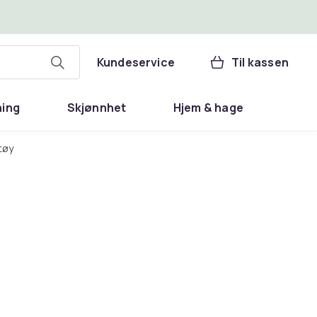
Kundeservice
Til kassen
ning
Skjønnhet
Hjem & hage
tøy