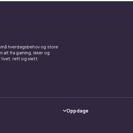
 små hverdagsbehov og store
n alt fra gaming, leker og
livet, rett og slett.
Oppdage
Kategorier
Varemerker