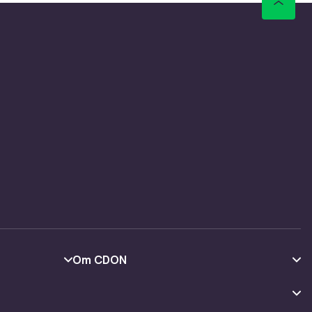
Om CDON
Om oss
Kundeanmeldelser