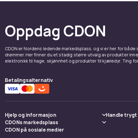
Oppdag CDON
CDON er Nordens ledende markedsplass, og vi er her for både
drømmer. Her finner du et stadig større utvalg av produkter inne
elektronikk til hage, skjønnhet og produkter til kjæledyr. Ting for 
Betalingsalternativ
Hjelp og informasjon
Handle trygt
CDONs markedsplass
Vanlige spørsmål
Betaling
CDON på sosiale medier
Merchant Help Center
Spor pakke
Levering