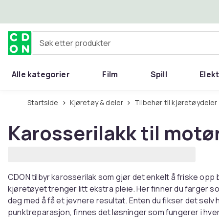
Hopp til hovedinnhold
Søk etter produkter
Alle kategorier
Film
Spill
Elek
Startside
Kjøretøy & deler
Tilbehør til kjøretøydeler
Karosserilakk til motø
CDON tilbyr karosserilak som gjør det enkelt å friske opp 
kjøretøyet trenger litt ekstra pleie. Her finner du farger 
deg med å få et jevnere resultat. Enten du fikser det selv
punktreparasjon, finnes det løsninger som fungerer i hv