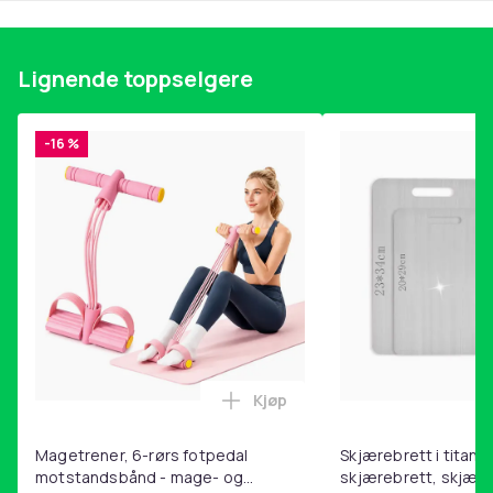
Produktsikkerhetsinformasjon
Lignende toppselgere
-16 %
Kjøp
Legg Magetrener, 6-rørs fotp
Magetrener, 6-rørs fotpedal
Skjærebrett i titan, 
motstandsbånd - mage- og
skjærebrett, skjæreb