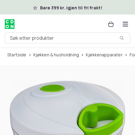
Hopp til hovedinnhold
Bare 399 kr. igjen til fri frakt!
Søk etter produkter
Startside
Kjøkken & husholdning
Kjøkkenapparater
F