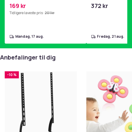
kjernetrening, yoga og
stål, BPA-fri (2 stk.)
169 kr
372 kr
hjemmegymnastikk Pink
Tidligere laveste pris:
201 kr
mandag, 17 aug.
fredag, 21 aug.
Anbefalinger til dig
-10 %