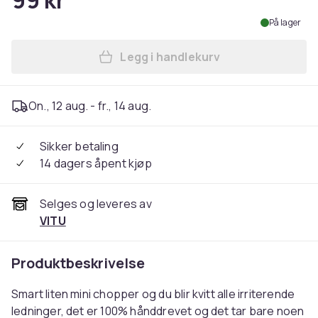
99 kr
På lager
Legg i handlekurv
Legg Mini Grønnsakshakker 
On., 12 aug. - fr., 14 aug.
Sikker betaling
14 dagers åpent kjøp
Selges og leveres av
VITU
Produktbeskrivelse
Smart liten mini chopper og du blir kvitt alle irriterende
ledninger, det er 100% hånddrevet og det tar bare noen