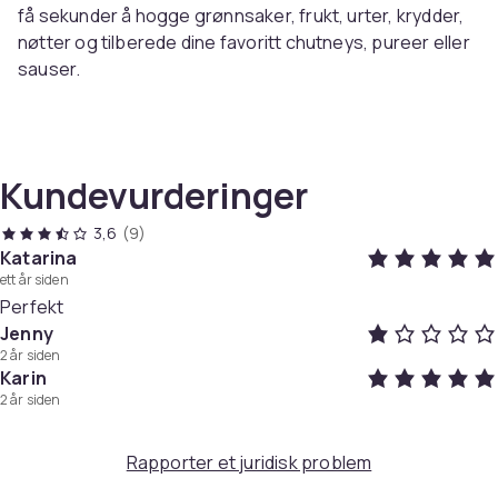
få sekunder å hogge grønnsaker, frukt, urter, krydder,
nøtter og tilberede dine favoritt chutneys, pureer eller
sauser.
Hakk grønnsaker på sekunder
Lag hakket salat enkelt
Kundevurderinger
Hakk nøtter og løk
Lag salsa, pesto, guacamole, sauser og mye mer
3,6
(9)
Katarina
Å lage en salat eller en grønnsaksblanding er ikke så
ett år siden
farlig med denne grønnsakskjeksen. Det er også
Perfekt
perfekt for gjøremål som å hakke løk til gryteretter.
Jenny
2 år siden
Karin
2 år siden
Artikkel nr.
Rapporter et juridisk problem
98376d0c-75dd-448d-987b-13dfab1bcc51