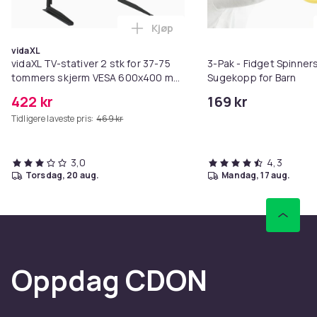
Kjøp
Legg vidaXL TV-stativer 2 stk f
vidaXL
vidaXL TV-stativer 2 stk for 37-75
3-Pak - Fidget Spinne
tommers skjerm VESA 600x400 mm
Sugekopp for Barn
45kg
422 kr
169 kr
Tidligere laveste pris:
469 kr
3,0
4,3
torsdag, 20 aug.
mandag, 17 aug.
Oppdag CDON