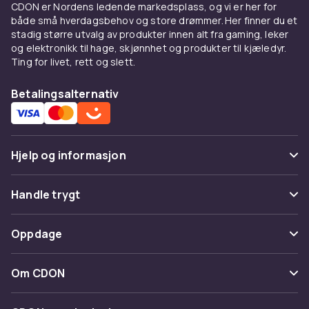
CDON er Nordens ledende markedsplass, og vi er her for
både små hverdagsbehov og store drømmer. Her finner du et
stadig større utvalg av produkter innen alt fra gaming, leker
og elektronikk til hage, skjønnhet og produkter til kjæledyr.
Ting for livet, rett og slett.
Betalingsalternativ
Hjelp og informasjon
Vanlige spørsmål
Handle trygt
Spor pakke
Betaling
Oppdage
Angre & returner her
Levering
Kategorier
Kontakt oss
Om CDON
Vilkår & policy
Varemerker
Om oss