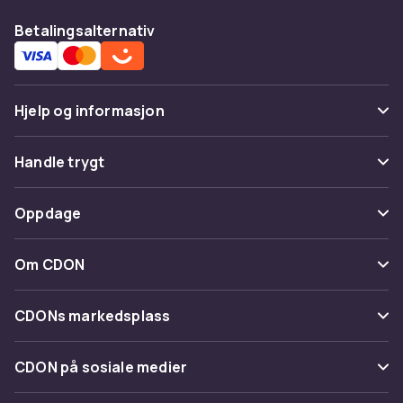
Betalingsalternativ
Hjelp og informasjon
Vanlige spørsmål
Handle trygt
Spor pakke
Betaling
Oppdage
Angre & returner her
Levering
Kategorier
Kontakt oss
Om CDON
Vilkår & policy
Varemerker
Om oss
Tilbakekallinger
CDONs markedsplass
Guider
Kundeanmeldelser
Merchant Help Center
CDON på sosiale medier
Jobbe på CDON