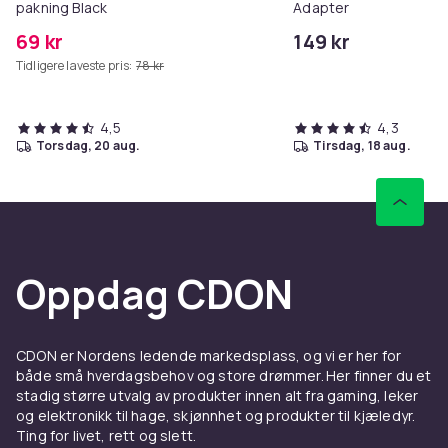
pakning Black
Adapter
69 kr
149 kr
Tidligere laveste pris:
78 kr
4,5
4,3
torsdag, 20 aug.
tirsdag, 18 aug.
Oppdag CDON
CDON er Nordens ledende markedsplass, og vi er her for
både små hverdagsbehov og store drømmer. Her finner du et
stadig større utvalg av produkter innen alt fra gaming, leker
og elektronikk til hage, skjønnhet og produkter til kjæledyr.
Ting for livet, rett og slett.