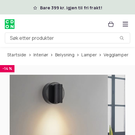
Hopp til hovedinnhold
Bare 399 kr. igjen til fri frakt!
Søk etter produkter
Startside
Interiør
Belysning
Lamper
Vegglamper
-14 %