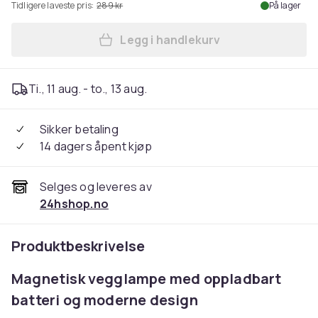
Tidligere laveste pris:
289 kr
På lager
Legg i handlekurv
Legg Magnetisk vegglampe m
Ti., 11 aug. - to., 13 aug.
Sikker betaling
14 dagers åpent kjøp
Selges og leveres av
24hshop.no
Produktbeskrivelse
Magnetisk vegglampe med oppladbart
batteri og moderne design