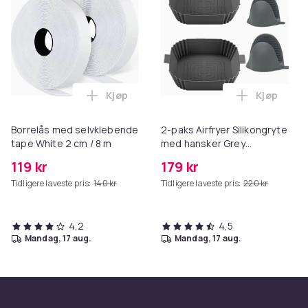
Kjøp
Kjøp
Legg Borrelås med selvklebende tape Whi
Legg 2-pak
Borrelås med selvklebende
2-paks Airfryer Silikongryte
tape White 2 cm / 8 m
med hansker Grey
16.5x19.5x5 cm
119 kr
179 kr
Tidligere laveste pris:
140 kr
Tidligere laveste pris:
220 kr
4,2
4,5
mandag, 17 aug.
mandag, 17 aug.