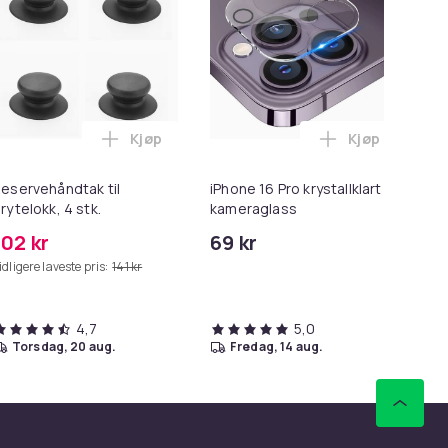
Kjøp
Kjøp
ndlekurven
 svart i handlekurven
h Map Deluxe-versjon - Skrapbart Kart i handlekurven
Legg Reservehåndtak til grytelokk, 4 stk. i
Legg iPhone 1
eservehåndtak til
iPhone 16 Pro krystallklart
6x
rytelokk, 4 stk.
kameraglass
hå
102 kr
69 kr
14
idligere laveste pris:
141 kr
4,7
5,0
torsdag, 20 aug.
fredag, 14 aug.