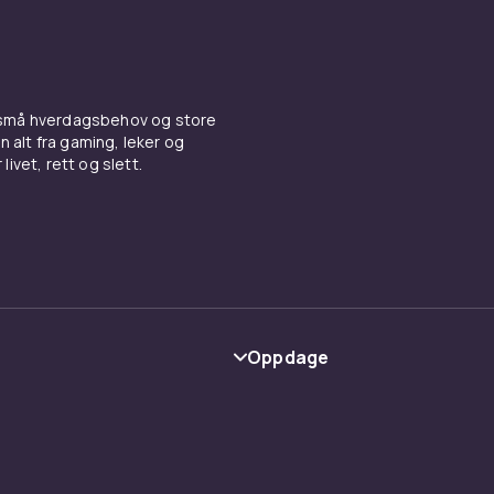
 små hverdagsbehov og store
n alt fra gaming, leker og
livet, rett og slett.
Oppdage
Kategorier
Varemerker
y
Guider