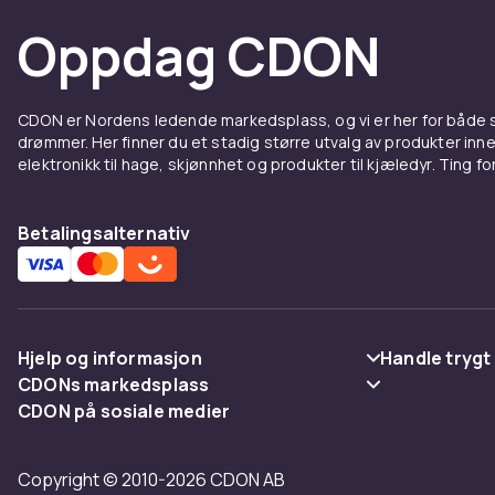
Oppdag CDON
CDON er Nordens ledende markedsplass, og vi er her for både
drømmer. Her finner du et stadig større utvalg av produkter inne
elektronikk til hage, skjønnhet og produkter til kjæledyr. Ting for 
Betalingsalternativ
Hjelp og informasjon
Handle trygt
CDONs markedsplass
Vanlige spørsmål
Betaling
CDON på sosiale medier
Merchant Help Center
Spor pakke
Levering
Copyright © 2010-2026 CDON AB
Angre & returner her
Vilkår & polic