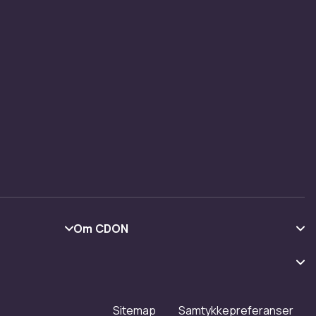
Om CDON
Om oss
Kundeanmeldelser
Jobbe på CDON
Sitemap
Samtykkepreferanser