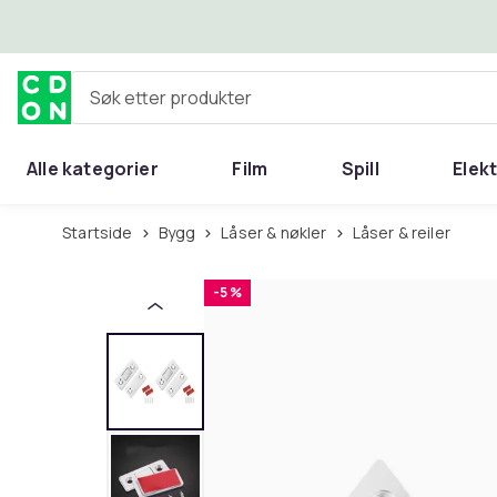
Hopp til hovedinnhold
Søk etter produkter
Alle kategorier
Film
Spill
Elek
Startside
Bygg
Låser & nøkler
Låser & reiler
-5 %