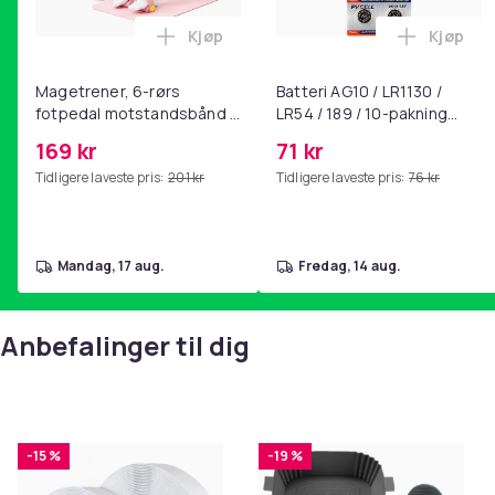
Kjøp
Kjøp
Legg Magetrener, 6-rørs fotpedal mot
Legg Bat
Magetrener, 6-rørs
Batteri AG10 / LR1130 /
fotpedal motstandsbånd -
LR54 / 189 / 10-pakning
mage- og kjernetrening,
PKcell
169 kr
71 kr
yoga og
Tidligere laveste pris:
201 kr
Tidligere laveste pris:
76 kr
hjemmegymnastikk Pink
mandag, 17 aug.
fredag, 14 aug.
Anbefalinger til dig
-15 %
-19 %