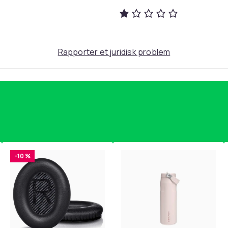
40
a0ae80cb-7ebb-4352-a9b3-f99270e4956b
Rapporter et juridisk problem
-10 %