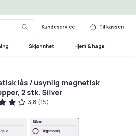
Kundeservice
Til kassen
ning
Skjønnhet
Hjem & hage
tisk lås / usynlig magnetisk
pper, 2 stk. Silver
3,8
(15)
Silver
ngelig
Tilgjengelig