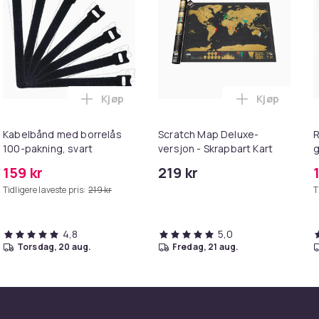
Kjøp
Kjøp
te 2 cm / 8 m i handlekurven
s Airfryer Silikongryte med hansker Grey 16.5x19.5x5 cm i ha
Legg Kabelbånd med borrelås 100-pakning,
Legg Scratc
Kabelbånd med borrelås
Scratch Map Deluxe-
R
100-pakning, svart
versjon - Skrapbart Kart
g
159 kr
219 kr
Tidligere laveste pris:
219 kr
T
4,8
5,0
torsdag, 20 aug.
fredag, 21 aug.