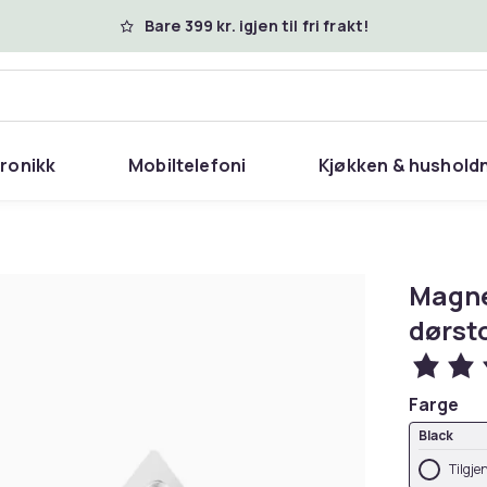
Bare 399 kr. igjen til fri frakt!
tronikk
Mobiltelefoni
Kjøkken & hushold
Magne
dørsto
Farge
Black
Tilgje