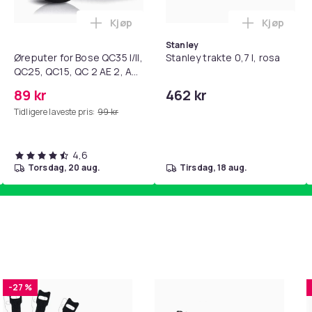
Kjøp
Kjøp
standsbånd - mage- og kjernetrening, yoga og hjemmegymnast
teri AG10 / LR1130 / LR54 / 189 / 10-pakning PKcell i handlekur
Legg Øreputer for Bose QC35 I/II, QC25, 
Legg Stanl
Stanley
Øreputer for Bose QC35 I/II,
Stanley trakte 0,7 l, rosa
QC25, QC15, QC 2 AE 2, AE
2i, AE 2w, SoundTrue,
89 kr
462 kr
SoundLink Black
Tidligere laveste pris:
99 kr
4,6
torsdag, 20 aug.
tirsdag, 18 aug.
-27 %