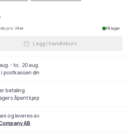
r
ste pris:
73 kr
På lager
Legg i handlekurv
Legg Magnetisk lås / usynlig magneti
 aug. - to., 20 aug.
 i postkassen din
er betaling
agers åpent kjøp
es og leveres av
 Company AB