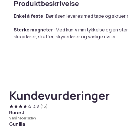
Produktbeskrivelse
Enkel å feste:
Dørlåsen leveres med tape og skruer 
Sterke magneter:
Med kun 4 mm tykkelse og en sterk
skapdører, skuffer, skyvedører og vanlige dører.
Spesifikasjoner:
Materiale: Rustfritt stål, magnet
Størrelse: 4,1x1,6x3 cm / 3,7x1,5x2 cm
Pakken inkluderer:
Kundevurderinger
2 sett med magnetiske dørlåser (2 x 2 deler)
4 x 3M tape
8 x skruer
3,8
(15)
Rune J
9 måneder siden
Farge
Gunilla