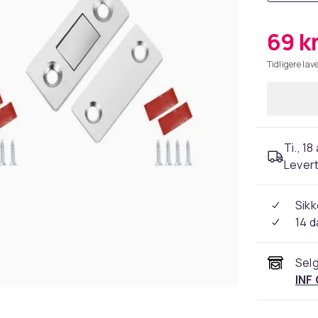
69 k
Tidligere lave
Ti., 18
Levert
Sikk
14 d
Selg
INF