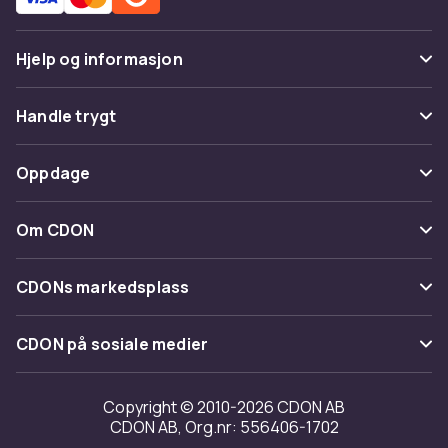
Hjelp og informasjon
Vanlige spørsmål
Handle trygt
Spor pakke
Betaling
Oppdage
Angre & returner her
Levering
Kategorier
Kontakt oss
Om CDON
Vilkår & policy
Varemerker
Om oss
Tilbakekallinger
CDONs markedsplass
Guider
Kundeanmeldelser
Merchant Help Center
CDON på sosiale medier
Jobbe på CDON
Investor relations
Copyright © 2010-2026 CDON AB
CDON AB, Org.nr: 556406-1702
Tilgjengelighet