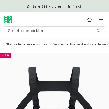
Hopp til hovedinnhold
Bare 399 kr. igjen til fri frakt!
Søk etter produkter
Startside
Accessories
Vesker
Budveske & skulderves
-11 %