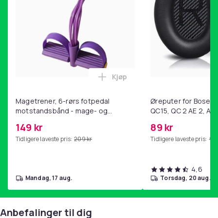
1 x Brystveske
1 x OPP-pose
Vekt, gram
344
Artikkel nr.
fad29f22-140f-5c42-baa6-eb19101acf65
Kjøp
Legg Magetrener, 6-rørs fotp
Produktsikkerhetsinformasjon
Magetrener, 6-rørs fotpedal
Øreputer for Bose QC
motstandsbånd - mage- og
QC15, QC 2 AE 2, AE 
kjernetrening, yoga og
SoundTrue, SoundLin
149 kr
89 kr
hjemmegymnastikk Purple
Tidligere laveste pris:
209 kr
Tidligere laveste pris:
99 
4,6
mandag, 17 aug.
torsdag, 20 aug.
Anbefalinger til dig