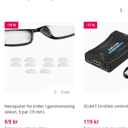
-19 %
-17 %
Kjøp
Legg Neseputer for briller i gjen
Neseputer for briller i gjennomsiktig
SCART til HDMI-omfor
silikon, 5 par (15 mm)
69 kr
119 kr