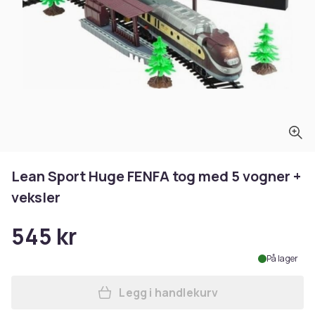
Lean Sport Huge FENFA tog med 5 vogner +
veksler
545 kr
På lager
Legg i handlekurv
Legg Lean Sport Huge FENFA