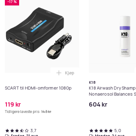
-17 %
Kjøp
Legg SCART til HDMI-omformer 1
K18
SCART til HDMI-omformer 1080p
K18 Airwash Dry Sham
Nonaerosol Balances S
Controls Excess Oil
119 kr
604 kr
Tidligere laveste pris:
143 kr
3,7
5,0
fredag, 21 aug.
mandag, 24 aug.