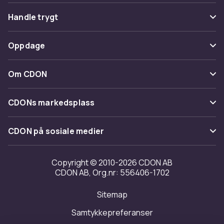
Vanlige spørsmål
Handle trygt
Spor pakke
Betaling
Oppdage
Angre & returner her
Levering
Kategorier
Kontakt oss
Om CDON
Vilkår & policy
Varemerker
Om oss
Tilbakekallinger
CDONs markedsplass
Guider
Kundeanmeldelser
Merchant Help Center
CDON på sosiale medier
Jobbe på CDON
Investor relations
Copyright © 2010-2026 CDON AB
CDON AB, Org.nr: 556406-1702
Tilgjengelighet
Sitemap
Samtykkepreferanser