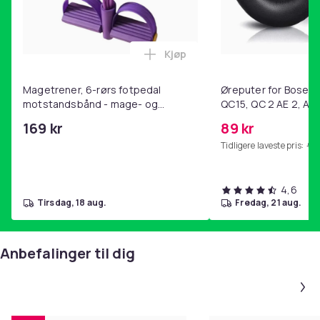
Kjøp
Legg Magetrener, 6-rørs fotp
Magetrener, 6-rørs fotpedal
Øreputer for Bose QC
motstandsbånd - mage- og
QC15, QC 2 AE 2, AE 
kjernetrening, yoga og
SoundTrue, SoundLin
169 kr
89 kr
hjemmegymnastikk Purple
Tidligere laveste pris:
99 
4,6
tirsdag, 18 aug.
fredag, 21 aug.
Anbefalinger til dig