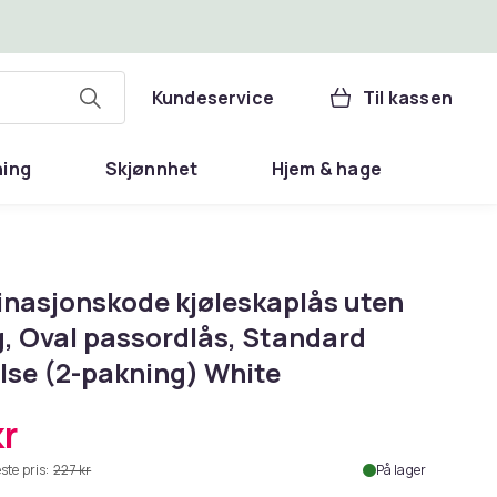
Kundeservice
Til kassen
ning
Skjønnhet
Hjem & hage
nasjonskode kjøleskaplås uten
g, Oval passordlås, Standard
else (2-pakning) White
kr
ste pris:
227 kr
På lager