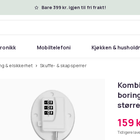
Bare 399 kr. igjen til fri frakt!
tronikk
Mobiltelefoni
Kjøkken & hushold
ing & elsikkerhet
Skuffe- & skapsperrer
Kombi
borin
størr
159 
Tidligere lave