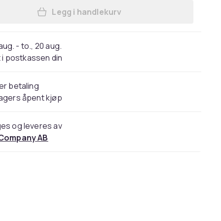
Legg i handlekurv
Legg Kombinasjonskode kjøleskaplås
 aug. - to., 20 aug.
 i postkassen din
er betaling
agers åpent kjøp
es og leveres av
 Company AB