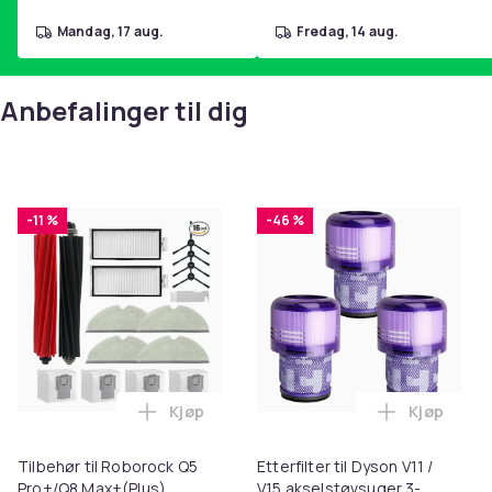
mandag, 17 aug.
fredag, 14 aug.
Anbefalinger til dig
-11 %
-46 %
Kjøp
Kjøp
Legg Tilbehør til Roborock Q5 Pro+/Q8 
Legg Etter
Tilbehør til Roborock Q5
Etterfilter til Dyson V11 /
Pro+/Q8 Max+(Plus)
V15 akselstøvsuger 3-