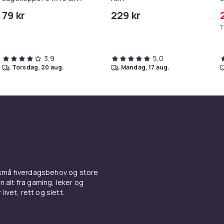
White
79 kr
229 kr
T
3,9
5,0
torsdag, 20 aug.
mandag, 17 aug.
 små hverdagsbehov og store
n alt fra gaming, leker og
livet, rett og slett.