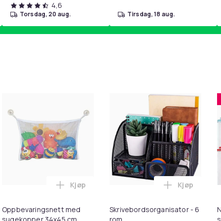
4,6
torsdag, 20 aug.
tirsdag, 18 aug.
Kjøp
Kjøp
Max+(Plus) robotstøvsuger i handlekurven
filter til Dyson V11 / V15 akselstøvsuger 3-pakning i handlekur
Legg Oppbevaringsnett med sugekopper 3
Legg Skrive
Oppbevaringsnett med
Skrivebordsorganisator - 6
N
sugekopper 34x45 cm
rom
s