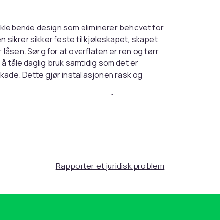
vklebende design som eliminerer behovet for
 sikrer sikker feste til kjøleskapet, skapet
 låsen. Sørg for at overflaten er ren og tørr
l å tåle daglig bruk samtidig som det er
kade. Dette gjør installasjonen rask og
r et forbedret sikkerhetsnivå, og
nskapet eller andre sikrede gjenstander. Dette
som krever begrenset tilgang. Kombinasjonen
over hvem som har tilgang til verdisakene dine.
 og gir et ekstra lag med sikkerhet. Denne
 utenfor rekkevidde eller beskyttes mot
Rapporter et juridisk problem
låsen er designet for et bredt spekter av
rityrkokere, toalettlokk, vinduer, skuffer,
 til en praktisk løsning for å sikre
klebende baksiden gir enkel installasjon på en