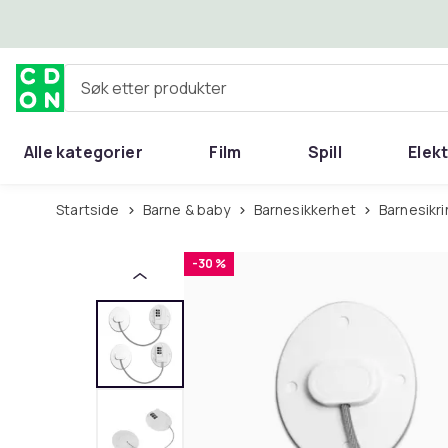
Hopp til hovedinnhold
Søk etter produkter
Alle kategorier
Film
Spill
Elek
Startside
Barne & baby
Barnesikkerhet
Barnesikr
-30 %