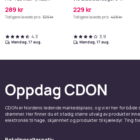
robotstøvsuger
pakning
289 kr
229 kr
Tidligere laveste pris:
325 kr
Tidligere laveste pris:
428 kr
4,3
3,9
mandag, 17 aug.
mandag, 17 aug.
Oppdag CDON
CDON er Nordens ledende markedsplass, og vi er her for både
drømmer. Her finner du et stadig større utvalg av produkter inne
elektronikk til hage, skjønnhet og produkter til kjæledyr. Ting for 
Betalingsalternativ