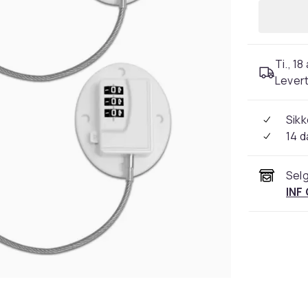
Ti., 18
Levert
Sikk
14 d
Selg
INF