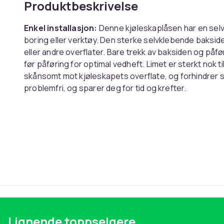
Produktbeskrivelse
Enkel installasjon:
Denne kjøleskaplåsen har en sel
boring eller verktøy. Den sterke selvklebende baksiden
eller andre overflater. Bare trekk av baksiden og påfør
før påføring for optimal vedheft. Limet er sterkt nok ti
skånsomt mot kjøleskapets overflate, og forhindrer s
problemfri, og sparer deg for tid og krefter.
Forbedret sikkerhet:
Kombinasjonskodefunksjonen gi
forhindrer uautorisert tilgang til kjøleskapet, medisi
er spesielt viktig for hjem med barn eller personer 
kan enkelt tilbakestilles, slik at du alltid har kontroll 
Ståltråden gir en fysisk barriere mot tvangsinnbrudd,
låsen er ideell for å sikre gjenstander som må holdes
tukling.
Multi-Purpose Application:
Denne kombinasjonskode
bruksområder, ikke bare kjøleskap. Bruk den på skap, f
skapdører, vaskemaskiner og mer. Allsidigheten gjør det
Lignende toppselgere
forskjellige gjenstander rundt hjemmet ditt. Den selv