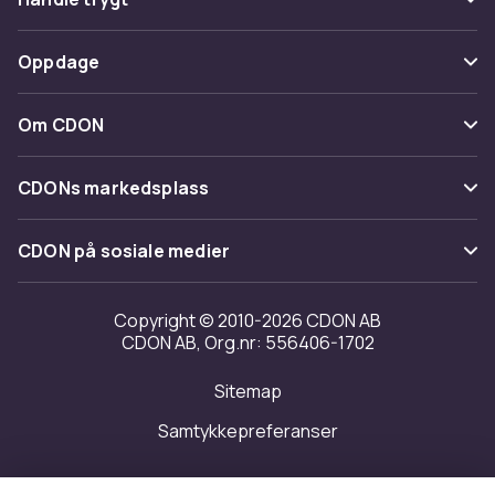
Spor pakke
Betaling
Oppdage
Angre & returner her
Levering
Kategorier
Kontakt oss
Om CDON
Vilkår & policy
Varemerker
Om oss
Tilbakekallinger
CDONs markedsplass
Guider
Kundeanmeldelser
Merchant Help Center
CDON på sosiale medier
Jobbe på CDON
Investor relations
Copyright © 2010-2026 CDON AB
CDON AB, Org.nr: 556406-1702
Tilgjengelighet
Sitemap
Samtykkepreferanser