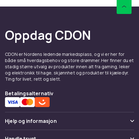
bruker klatreveggen slik at de kan få hjelp om
nødvendig.
vær rask med å svare.- Monter klatreveggen over en
sikker, myk overflate som en matte eller dempingsskum
Oppdag CDON
for å minimere
risikoen for skader ved fall.- Hvis du merker noen
sprekker, fliser eller annen skade på håndtakene, ikke
la barn klatre før
CDON er Nordens ledende markedsplass, og vi er her for
både små hverdagsbehov og store drømmer. Her finner du et
håndtak er byttet ut eller reparert.
stadig større utvalg av produkter innen alt fra gaming, leker
og elektronikk til hage, skjønnhet og produkter til kjæledyr.
Farge
Ting for livet, rett og slett.
12 st
Vekt, gram
Betalingsalternativ
1995
Artikkel nr.
088037d7-6aac-5680-a2a6-4bc514063ea7
Hjelp og informasjon
Produktsikkerhetsinformasjon
Vanlige spørsmål
Handle trygt