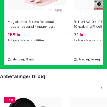
vekt: 1,645 kg
Vekt i pakken: 1,943 kg
Kjøp
Legg Magetrener, 6-rørs fotp
TRIZAND-merke
farge: rød, gul, grønn, blå, oransje
Magetrener, 6-rørs fotpedal
Batteri AG10 / LR1130
material: PP + jern
motstandsbånd - mage- og
10-pakning PKcell
kjernetrening, yoga og
169 kr
71 kr
hjemmegymnastikk Pink
Tidligere laveste pris:
201 kr
Tidligere laveste pris:
76 
Inngår i settet:
10 x klatresteiner for veggen
2x håndtak
mandag, 17 aug.
fredag, 14 aug.
monteringsskruer
monteringsplater
monteringslokk
Anbefalinger til dig
Insexnyckel
instruksjon
fargerik emballasje
-17 %
PRODUSENT:
ISO TRADE Spółka z o.o.