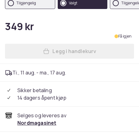
Tilgjengelig
Valgt
Tilgjengel
349 kr
Få igjen
Legg i handlekurv
Legg Klatregrep / Klatrestei
Ti., 11 aug. - ma., 17 aug.
Sikker betaling
14 dagers åpent kjøp
Selges og leveres av
Nordmagasinet