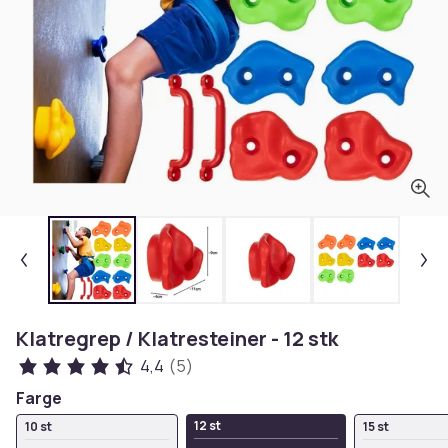
Klatregrep / Klatresteiner - 12 stk
4,4
(5)
Farge
12 st
10 st
15 st