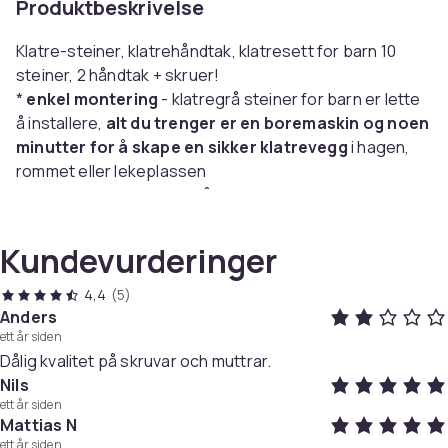
Produktbeskrivelse
Klatre-steiner, klatrehåndtak, klatresett for barn 10
steiner, 2 håndtak + skruer!
*
enkel montering
- klatregrå steiner for barn er lette
å installere,
alt du trenger er en boremaskin og noen
minutter for å skape en sikker klatrevegg
i hagen,
rommet eller lekeplassen
*
sikre for barn
- klatrehåndtak er laget av holdbart
PP-materiale,
motstandsdyktige mot værforhold og
skader, dessuten gir den sklisikre overflaten et
Kundevurderinger
fast grep
, noe som eliminerer risikoen for at hender
eller føtter sklir
4,4
(5)
*egnet for ditt barn
- takket være det store utvalget
Anders
ett år siden
av former og farger, utvikler klatregrå steiner motorisk
Dålig kvalitet på skruvar och muttrar.
koordinasjon, styrke og smidighet, og er perfekte
for
Nils
både nybegynnere og mer erfarne små klatrere
ett år siden
* UV-motstand
– steinene er resistente mot UV-
Mattias N
stråling, så de kan brukes både innendørs og utendørs,
ett år siden