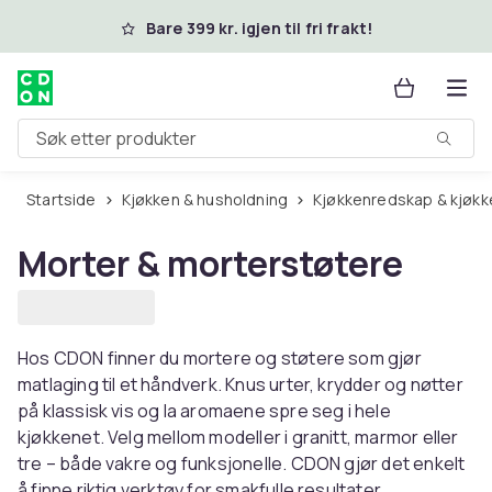
Hopp til hovedinnhold
Bare 399 kr. igjen til fri frakt!
Søk etter produkter
Startside
Kjøkken & husholdning
Kjøkkenredskap & kjøkk
Morter & morterstøtere
Hos CDON finner du mortere og støtere som gjør
matlaging til et håndverk. Knus urter, krydder og nøtter
på klassisk vis og la aromaene spre seg i hele
kjøkkenet. Velg mellom modeller i granitt, marmor eller
tre – både vakre og funksjonelle. CDON gjør det enkelt
å finne riktig verktøy for smakfulle resultater.