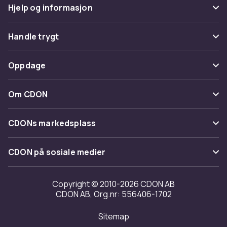
Hjelp og informasjon
Vanlige spørsmål
Handle trygt
Spor pakke
Betaling
Oppdage
Angre & returner her
Levering
Kategorier
Kontakt oss
Om CDON
Vilkår & policy
Varemerker
Om oss
Tilbakekallinger
CDONs markedsplass
Guider
Kundeanmeldelser
Merchant Help Center
CDON på sosiale medier
Jobbe på CDON
Investor relations
Copyright © 2010-2026 CDON AB
CDON AB, Org.nr: 556406-1702
Tilgjengelighet
Sitemap