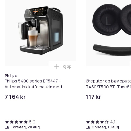
Kjøp
Legg Philips 5400 series EP5447
Philips
Philips 5400 series EP5447 -
Øreputer og bøylepute
Automatisk kaffemaskin med
T450/T500 BT, Tune60
melkeskummer - 15 bar - svart
JR300 Black
7 164 kr
117 kr
5,0
4,1
torsdag, 20 aug.
onsdag, 19 aug.