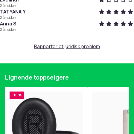
2 år siden
TATYANA Y
2 år siden
Anna S
2 år siden
Rapporter et juridisk problem
Lignende toppselgere
-10 %