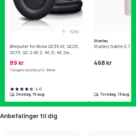
Kjøp
Legg Øreputer for Bose QC35 I/
Stanley
Øreputer for Bose QC35 I/II, QC25,
Stanley trakte 0,7 l,
QC15, QC 2 AE 2, AE 2i, AE 2w,
SoundTrue, SoundLink Black
89 kr
468 kr
Tidligere laveste pris:
99 kr
4,6
onsdag, 19 aug.
torsdag, 13 aug.
Anbefalinger til dig