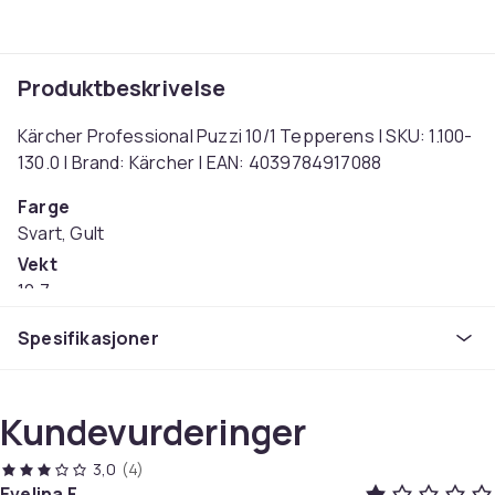
Produktbeskrivelse
Kärcher Professional Puzzi 10/1 Tepperens | SKU: 1.100-
130.0 | Brand: Kärcher | EAN: 4039784917088
Farge
Svart, Gult
Vekt
10.7
Artikkel nr.
Spesifikasjoner
558e7a54-3918-42f6-a5e6-785ffbfff64b
Produktsikkerhetsinformasjon
Kundevurderinger
3,0
(4)
Evelina F