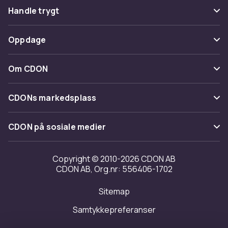
Vanlige spørsmål
Handle trygt
Spor pakke
Betaling
Oppdage
Angre & returner her
Levering
Kategorier
Kontakt oss
Om CDON
Vilkår & policy
Varemerker
Om oss
Tilbakekallinger
CDONs markedsplass
Guider
Kundeanmeldelser
Merchant Help Center
CDON på sosiale medier
Jobbe på CDON
Investor relations
Copyright © 2010-2026 CDON AB
CDON AB, Org.nr: 556406-1702
Tilgjengelighet
Sitemap
Samtykkepreferanser