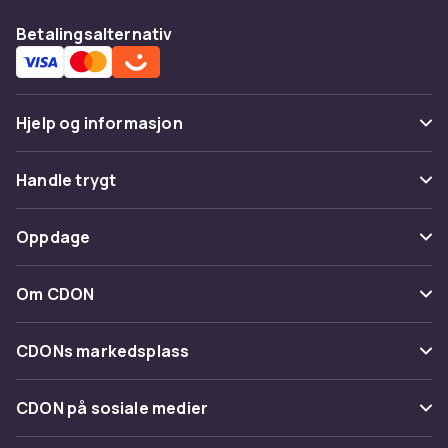
Betalingsalternativ
Hjelp og informasjon
Vanlige spørsmål
Handle trygt
Spor pakke
Betaling
Oppdage
Angre & returner her
Levering
Kategorier
Kontakt oss
Om CDON
Vilkår & policy
Varemerker
Om oss
Tilbakekallinger
CDONs markedsplass
Guider
Kundeanmeldelser
Merchant Help Center
CDON på sosiale medier
Jobbe på CDON