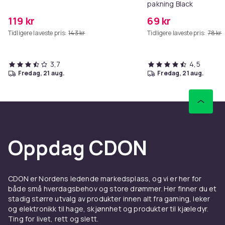
pakning Black
119 kr
69 kr
Tidligere laveste pris:
143 kr
Tidligere laveste pris:
78 kr
3,7
4,5
fredag, 21 aug.
fredag, 21 aug.
Oppdag CDON
CDON er Nordens ledende markedsplass, og vi er her for
både små hverdagsbehov og store drømmer. Her finner du et
stadig større utvalg av produkter innen alt fra gaming, leker
og elektronikk til hage, skjønnhet og produkter til kjæledyr.
Ting for livet, rett og slett.