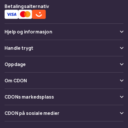
Betalingsalternativ
Hjelp og informasjon
Vanlige spørsmål
Handle trygt
Spor pakke
Betaling
Oppdage
Angre & returner her
Levering
Kategorier
Kontakt oss
Om CDON
Vilkår & policy
Varemerker
Om oss
Tilbakekallinger
CDONs markedsplass
Guider
Kundeanmeldelser
Merchant Help Center
CDON på sosiale medier
Jobbe på CDON