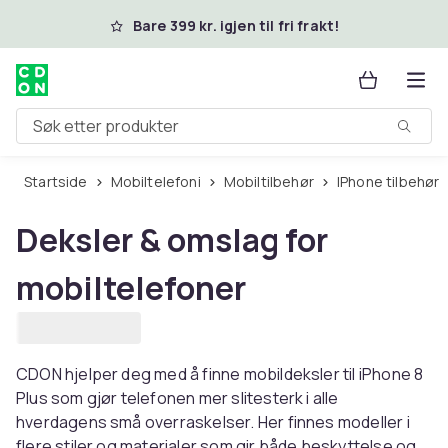
Hopp til hovedinnhold
Bare 399 kr. igjen til fri frakt!
Søk etter produkter
Startside
Mobiltelefoni
Mobiltilbehør
iPhone tilbehør
Deksler & omslag for
mobiltelefoner
CDON hjelper deg med å finne mobildeksler til iPhone 8
Plus som gjør telefonen mer slitesterk i alle
hverdagens små overraskelser. Her finnes modeller i
flere stiler og materialer som gir både beskyttelse og