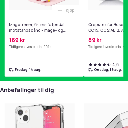
Kjøp
Legg Magetrener, 6-rørs fotp
Magetrener, 6-rørs fotpedal
Øreputer for Bose QC
motstandsbånd - mage- og
QC15, QC 2 AE 2, AE 
kjernetrening, yoga og
SoundTrue, SoundLin
169 kr
89 kr
hjemmegymnastikk Pink
Tidligere laveste pris:
201 kr
Tidligere laveste pris:
99 
4,6
fredag, 14 aug.
onsdag, 19 aug.
Anbefalinger til dig