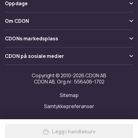
Betaling
Oppdage
Angre & returner her
Levering
Kategorier
Kontakt oss
Om CDON
Vilkår & policy
Varemerker
Om oss
Tilbakekallinger
CDONs markedsplass
Guider
Kundeanmeldelser
Merchant Help Center
CDON på sosiale medier
Jobbe på CDON
Investor relations
Copyright © 2010-2026 CDON AB
CDON AB, Org.nr: 556406-1702
Tilgjengelighet
Sitemap
Samtykkepreferanser
Legg i handlekurv
Legg iPhone 13 Mini – Matt 