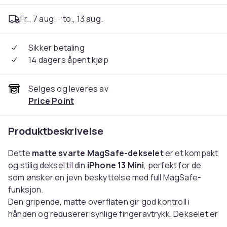
Fr., 7 aug. - to., 13 aug.
Sikker betaling
14 dagers åpent kjøp
Selges og leveres av
Price Point
Produktbeskrivelse
Dette
matte svarte MagSafe-dekselet
er et kompakt
og stilig deksel til din
iPhone 13 Mini
, perfekt for de
som ønsker en jevn beskyttelse med full MagSafe-
funksjon.
Den gripende, matte overflaten gir god kontroll i
hånden og reduserer synlige fingeravtrykk. Dekselet er
MagSafe-kompatibelt og presist formet for iPhone 13