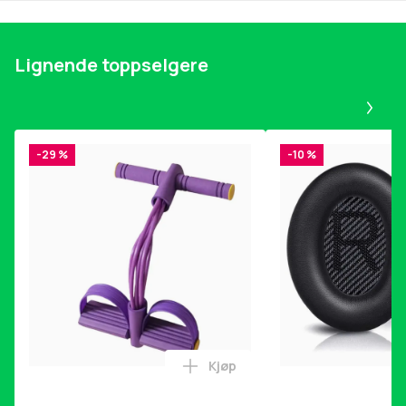
Lignende toppselgere
Pa
-29 %
-10 %
Kjøp
Legg Magetrener, 6-rørs fotp