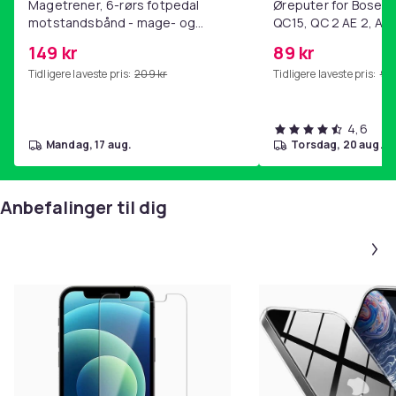
Magetrener, 6-rørs fotpedal
Øreputer for Bose QC
motstandsbånd - mage- og
QC15, QC 2 AE 2, AE 
kjernetrening, yoga og
SoundTrue, SoundLin
149 kr
89 kr
hjemmegymnastikk Purple
Tidligere laveste pris:
209 kr
Tidligere laveste pris:
99 
4,6
mandag, 17 aug.
torsdag, 20 aug.
Anbefalinger til dig