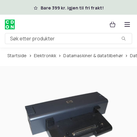
Hopp til hovedinnhold
Bare 399 kr. igjen til fri frakt!
Søk etter produkter
Startside
Elektronikk
Datamaskiner & datatilbehør
Da