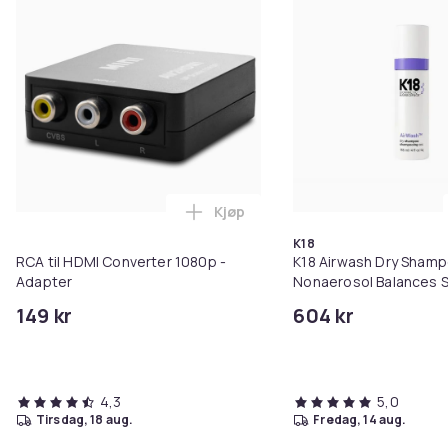
Kjøp
Legg RCA til HDMI Converter 108
K18
RCA til HDMI Converter 1080p -
K18 Airwash Dry Sham
Adapter
Nonaerosol Balances S
Controls Excess Oil
149 kr
604 kr
4,3
5,0
tirsdag, 18 aug.
fredag, 14 aug.