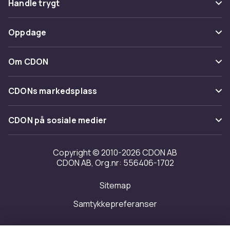
Handle trygt
Spor pakke
Betaling
Oppdage
Angre & returner her
Levering
Kategorier
Kontakt oss
Om CDON
Vilkår & policy
Varemerker
Om oss
Tilbakekallinger
CDONs markedsplass
Guider
Kundeanmeldelser
Merchant Help Center
CDON på sosiale medier
Jobbe på CDON
Investor relations
Copyright © 2010-2026 CDON AB
CDON AB, Org.nr: 556406-1702
Tilgjengelighet
Sitemap
Samtykkepreferanser