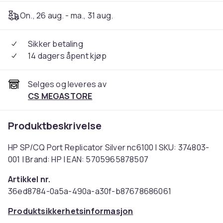
On., 26 aug. - ma., 31 aug.
Sikker betaling
14 dagers åpent kjøp
Selges og leveres av
CS MEGASTORE
Produktbeskrivelse
HP SP/CQ Port Replicator Silver nc6100 | SKU: 374803-
001 | Brand: HP | EAN: 5705965878507
Artikkel nr.
36ed8784-0a5a-490a-a30f-b87678686061
Produktsikkerhetsinformasjon