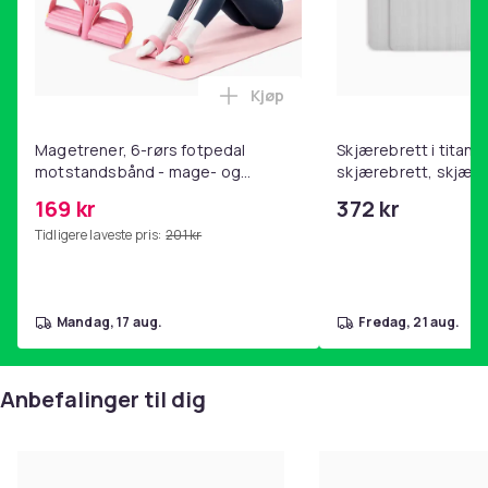
Kjøp
Legg Magetrener, 6-rørs fotp
Magetrener, 6-rørs fotpedal
Skjærebrett i titan, 
motstandsbånd - mage- og
skjærebrett, skjæreb
kjernetrening, yoga og
stål, BPA-fri (2 stk.)
169 kr
372 kr
hjemmegymnastikk Pink
Tidligere laveste pris:
201 kr
mandag, 17 aug.
fredag, 21 aug.
Anbefalinger til dig