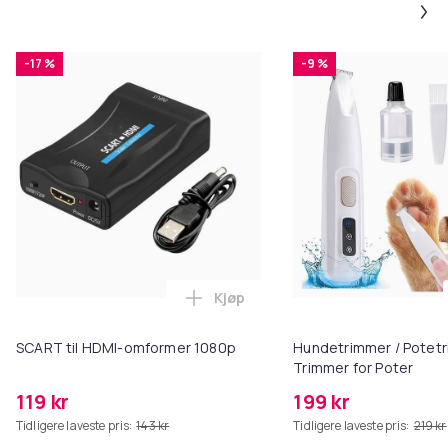
-17 %
-9 %
Kjøp
Legg SCART til HDMI-omformer 1
SCART til HDMI-omformer 1080p
Hundetrimmer / Potetr
Trimmer for Poter
119 kr
199 kr
Tidligere laveste pris:
143 kr
Tidligere laveste pris:
219 kr