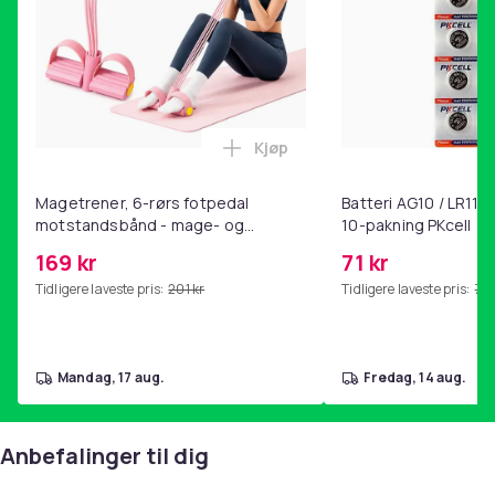
Kjøp
Legg Magetrener, 6-rørs fotp
Magetrener, 6-rørs fotpedal
Batteri AG10 / LR1130
motstandsbånd - mage- og
10-pakning PKcell
kjernetrening, yoga og
169 kr
71 kr
hjemmegymnastikk Pink
Tidligere laveste pris:
201 kr
Tidligere laveste pris:
76 
mandag, 17 aug.
fredag, 14 aug.
Anbefalinger til dig