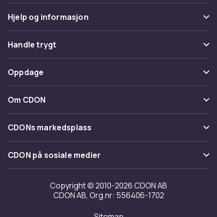
Hjelp og informasjon
Vanlige spørsmål
Handle trygt
Spor pakke
Betaling
Oppdage
Angre & returner her
Levering
Kategorier
Kontakt oss
Om CDON
Vilkår & policy
Varemerker
Om oss
Tilbakekallinger
CDONs markedsplass
Guider
Kundeanmeldelser
Merchant Help Center
CDON på sosiale medier
Jobbe på CDON
Investor relations
Copyright © 2010-2026 CDON AB
CDON AB, Org.nr: 556406-1702
Tilgjengelighet
Sitemap