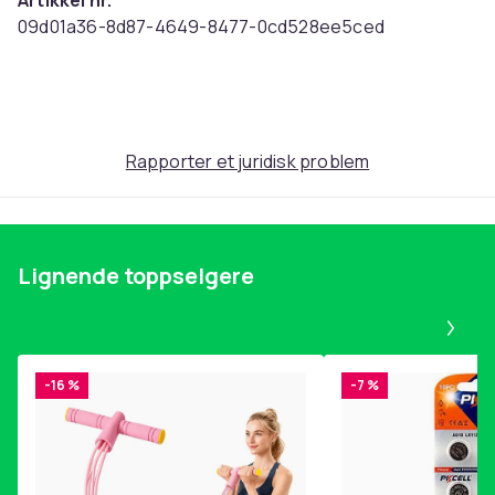
Artikkel nr.
09d01a36-8d87-4649-8477-0cd528ee5ced
Produktsikkerhetsinformasjon
Rapporter et juridisk problem
Lignende toppselgere
Pa
-16 %
-7 %