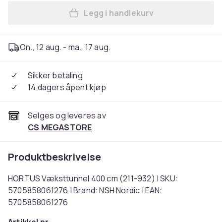
Legg i handlekurv
Legg HORTUS Væksttunnel 4
On., 12 aug. - ma., 17 aug.
Sikker betaling
14 dagers åpent kjøp
Selges og leveres av
CS MEGASTORE
Produktbeskrivelse
HORTUS Væksttunnel 400 cm (211-932) | SKU:
5705858061276 | Brand: NSH Nordic | EAN:
5705858061276