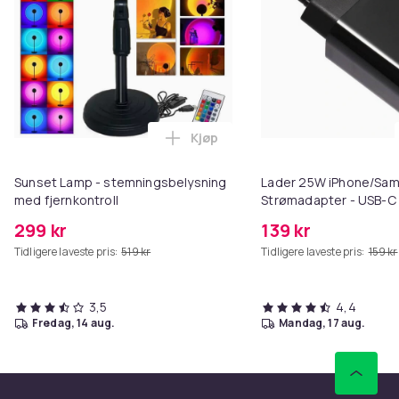
8c532617-f881-5f22-9f6c-4b9c0373aa7d
Produktsikkerhetsinformasjon
Kjøp
Legg Sunset Lamp - stemningsbe
Sunset Lamp - stemningsbelysning
Lader 25W iPhone/Sam
med fjernkontroll
Strømadapter - USB-C 
- Black
299 kr
139 kr
Tidligere laveste pris:
519 kr
Tidligere laveste pris:
159 kr
3,5
4,4
fredag, 14 aug.
mandag, 17 aug.