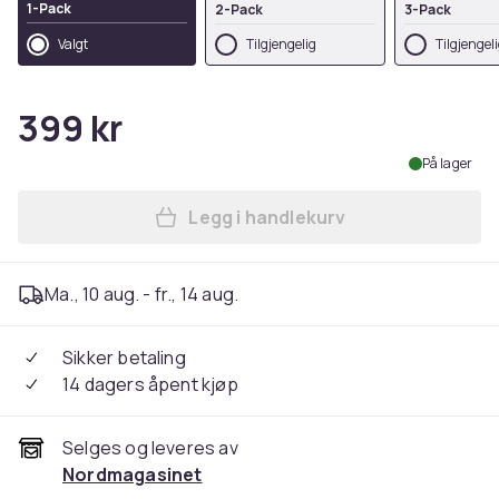
1-Pack
2-Pack
3-Pack
Valgt
Tilgjengelig
Tilgjengel
399 kr
På lager
Legg i handlekurv
Legg Hexagon Vegglampe / LE
Ma., 10 aug. - fr., 14 aug.
Sikker betaling
14 dagers åpent kjøp
Selges og leveres av
Nordmagasinet