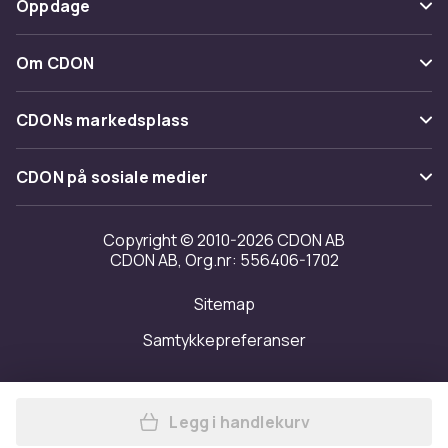
Oppdage
Angre & returner her
Levering
Kategorier
Kontakt oss
Om CDON
Vilkår & policy
Varemerker
Om oss
Tilbakekallinger
CDONs markedsplass
Guider
Kundeanmeldelser
Merchant Help Center
CDON på sosiale medier
Jobbe på CDON
Investor relations
Copyright © 2010-2026 CDON AB
CDON AB, Org.nr: 556406-1702
Tilgjengelighet
Sitemap
Samtykkepreferanser
Legg i handlekurv
Legg Hexagon Vegglampe / LE