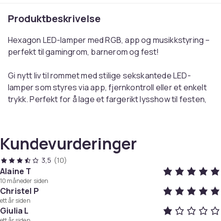
Produktbeskrivelse
Hexagon LED-lamper med RGB, app og musikkstyring –
perfekt til gamingrom, barnerom og fest!
Gi nytt liv til rommet med stilige sekskantede LED-
lamper som styres via app, fjernkontroll eller et enkelt
trykk. Perfekt for å lage et fargerikt lysshow til festen,
koselig stemning i barnerommet eller rett belysning for
gaming. Takket være musikkstyringen beveger lyset
seg i takt med favorittmusikken og gjør enhver
Kundevurderinger
anledning unik og levende.
3,5
(10)
Lampen kan tilpasses med 16 millioner farger, og
Alaine T
10 måneder siden
lysstyrken justeres trinnløst i appen eller i fem nivåer
Christel P
med fjernkontrollen. Takket være modulær design kan
ett år siden
ulike mønstre bygges for å passe vegger, hjørner eller
Giulia L
bord, og de monteres enkelt med dobbeltsidig tape.
ett år siden