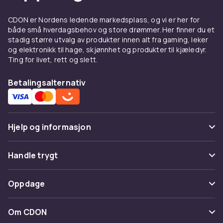
CDON er Nordens ledende markedsplass, og vi er her for
både små hverdagsbehov og store drømmer. Her finner du et
stadig større utvalg av produkter innen alt fra gaming, leker
og elektronikk til hage, skjønnhet og produkter til kjæledyr.
Ting for livet, rett og slett.
Betalingsalternativ
Hjelp og informasjon
Vanlige spørsmål
Handle trygt
Spor pakke
Betaling
Oppdage
Angre & returner her
Levering
Kategorier
Kontakt oss
Om CDON
Vilkår & policy