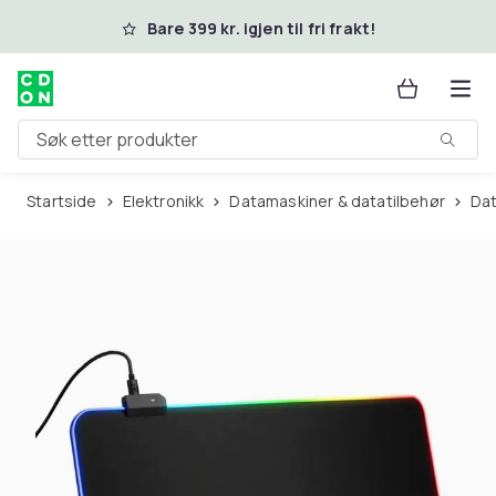
Hopp til hovedinnhold
Bare 399 kr. igjen til fri frakt!
Søk etter produkter
Startside
Elektronikk
Datamaskiner & datatilbehør
Da