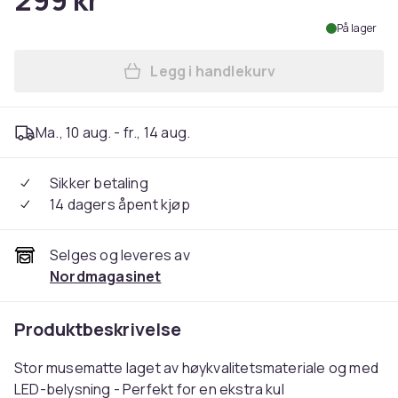
299 kr
På lager
Legg i handlekurv
Legg Gaming Musematte med
Ma., 10 aug. - fr., 14 aug.
Sikker betaling
14 dagers åpent kjøp
Selges og leveres av
Nordmagasinet
Produktbeskrivelse
Stor musematte laget av høykvalitetsmateriale og med
LED-belysning - Perfekt for en ekstra kul