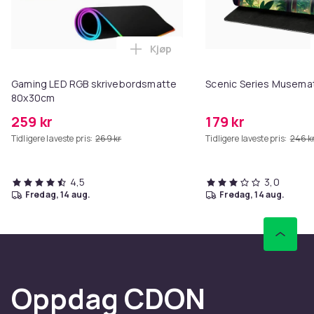
Kjøp
Legg Gaming LED RGB skrivebor
Gaming LED RGB skrivebordsmatte
Scenic Series Musema
80x30cm
259 kr
179 kr
Tidligere laveste pris:
269 kr
Tidligere laveste pris:
246 k
4,5
3,0
fredag, 14 aug.
fredag, 14 aug.
Oppdag CDON