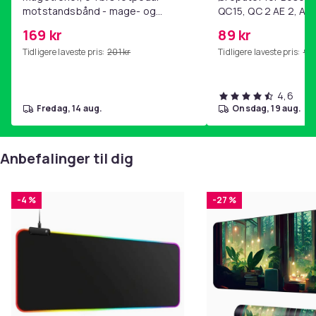
Produktsikkerhetsinformasjon
motstandsbånd - mage- og
QC15, QC 2 AE 2, AE 
kjernetrening, yoga og
SoundTrue, SoundLin
169 kr
89 kr
hjemmegymnastikk Pink
Tidligere laveste pris:
201 kr
Tidligere laveste pris:
99 
4,6
fredag, 14 aug.
onsdag, 19 aug.
Anbefalinger til dig
-4 %
-27 %