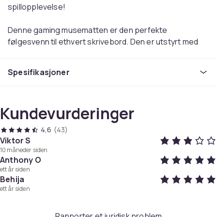
spillopplevelse!
Denne gaming musematten er den perfekte
følgesvenn til ethvert skrivebord. Den er utstyrt med
LED-belysning langs kantene i RGB og har 13
forskjellige lysmoduser. Enten du spiller av og til eller er
Spesifikasjoner
en ekte natteravn som liker å sitte ved skrivebordet, vil
denne musematten legge til en ekstra dimensjon til
hjemmet ditt og spillopplevelsen din.
Kundevurderinger
I tillegg til kule lyseffekter har den også flere praktiske
4,6
(43)
funksjoner; et ultra-mykt teksturert materiale som
Viktor S
forbedrer ytelsen og presisjonen for datamus, en
10 måneder siden
ekstra tykk gummibelagt bunn som forhindrer at den
Anthony O
sklir rundt på skrivebordet. Dessuten er den vanntett
ett år siden
Behija
og enkel å holde ren. Så prøv denne kule gaming
ett år siden
musematten selv og skap den perfekte atmosfæren
for spillekroken din!
Rapporter et juridisk problem