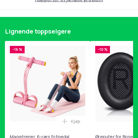
Gaming musematte med LED-belysning i ulike farge-
og lysmoduser
Forbedrer ytelsen og presisjonen for datamus
Lignende toppselgere
Materialer: stoff, gummi, LED, elektronikk
Størrelse: 80 x 30 x 0.4 cm
Kabellengde: 180 cm
-16 %
-10 %
Lysfarger: RGB
Lysmoduser: 13 forskjellige
Strømforsyning: USB
Inkludert: 1 musematte, 1 USB-kabel
Farge
Black
Vekt, gram
750
Kjøp
Artikkel nr.
Legg Magetrener, 6-rørs fotp
2cba7909-8252-4ed7-b0d5-9b6aa9ab054e
Magetrener, 6-rørs fotpedal
Øreputer for Bose QC