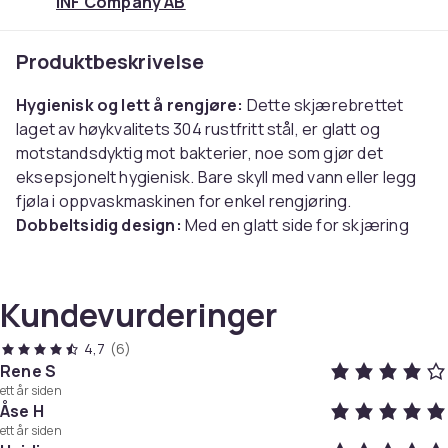
INF Company AB
Produktbeskrivelse
Hygienisk og lett å rengjøre:
Dette skjærebrettet
laget av høykvalitets 304 rustfritt stål, er glatt og
motstandsdyktig mot bakterier, noe som gjør det
eksepsjonelt hygienisk. Bare skyll med vann eller legg
fjøla i oppvaskmaskinen for enkel rengjøring.
Dobbeltsidig design:
Med en glatt side for skjæring
og en teksturert side for elting, oppfyller denne
allsidige fjøla alle dine kulinariske behov. Den
teksturerte siden gir en stabil overflate og hindrer fjøla
Kundevurderinger
i å skli.
Solid og langvarig:
Laget av tykt, solid rustfritt stål.
4,7
(6)
Dette skjærebrettet er bygget for å tåle hyppig bruk
Rene S
ett år siden
og motstå vridning eller sprekker. Det er et pålitelig
Åse H
tilbehør som vil vare i mange år fremover.
ett år siden