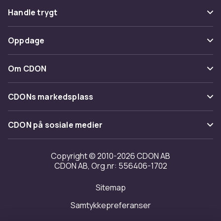
Vanlige spørsmål
Handle trygt
Spor pakke
Betaling
Oppdage
Angre & returner her
Levering
Kategorier
Kontakt oss
Om CDON
Vilkår & policy
Varemerker
Om oss
Tilbakekallinger
CDONs markedsplass
Guider
Kundeanmeldelser
Merchant Help Center
CDON på sosiale medier
Jobbe på CDON
Investor relations
Copyright © 2010-2026 CDON AB
CDON AB, Org.nr: 556406-1702
Tilgjengelighet
Sitemap
Samtykkepreferanser