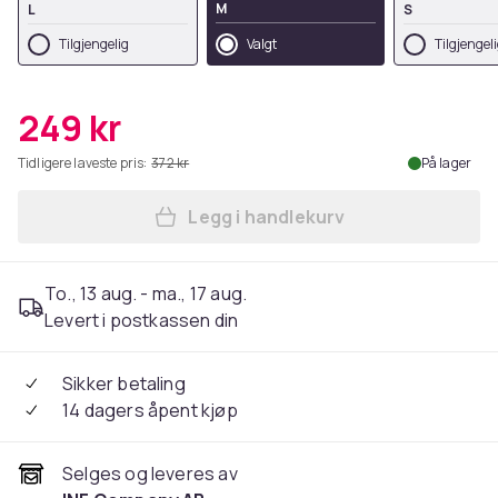
M
L
S
Tilgjengelig
Valgt
Tilgjengel
249 kr
Tidligere laveste pris:
372 kr
På lager
Legg i handlekurv
Legg Fjøl / skjærebrett i rus
To., 13 aug. - ma., 17 aug.
Levert i postkassen din
Sikker betaling
14 dagers åpent kjøp
Selges og leveres av