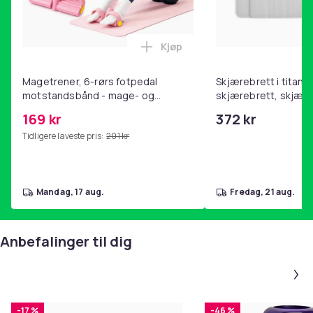
Produktsikkerhetsinformasjon
Kjøp
Legg Magetrener, 6-rørs fotp
Magetrener, 6-rørs fotpedal
Skjærebrett i titan, 
motstandsbånd - mage- og
skjærebrett, skjæreb
kjernetrening, yoga og
stål, BPA-fri (2 stk.)
169 kr
372 kr
hjemmegymnastikk Pink
Tidligere laveste pris:
201 kr
mandag, 17 aug.
fredag, 21 aug.
Anbefalinger til dig
-17 %
-46 %