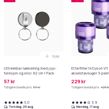
Kjøp
Legg Uttrekkbar nøkkelring med 
Uttrekkbar nøkkelring med jojo-
Etterfilter til Dyson V11
funksjon og snor, 62 cm 1 Pack
akselstøvsuger 3-pak
57 kr
229 kr
Tidligere laveste pris:
69 kr
Tidligere laveste pris:
428 k
5,0
3,9
torsdag, 20 aug.
mandag, 17 aug.