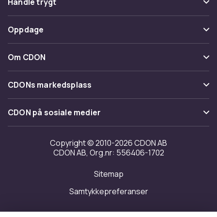
Handle trygt
Spor pakke
Betaling
Oppdage
Angre & returner her
Levering
Kategorier
Kontakt oss
Om CDON
Vilkår & policy
Varemerker
Om oss
Tilbakekallinger
CDONs markedsplass
Guider
Kundeanmeldelser
Merchant Help Center
CDON på sosiale medier
Jobbe på CDON
Investor relations
Copyright © 2010-2026 CDON AB
CDON AB, Org.nr: 556406-1702
Tilgjengelighet
Sitemap
Samtykkepreferanser