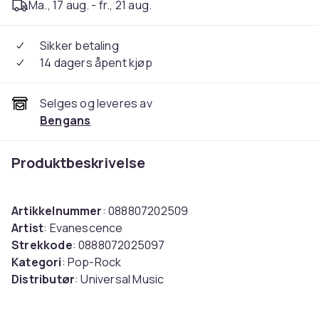
Ma., 17 aug. - fr., 21 aug.
Sikker betaling
14 dagers åpent kjøp
Selges og leveres av
Bengans
Produktbeskrivelse
Artikkelnummer
: 088807202509
Artist
: Evanescence
Strekkode
: 0888072025097
Kategori
: Pop-Rock
Distributør
: Universal Music
Etikett
: Concord
Medium
: LP