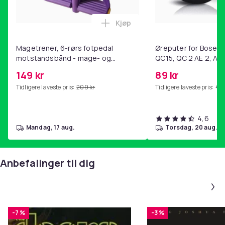
Kjøp
Legg Magetrener, 6-rørs fotp
Magetrener, 6-rørs fotpedal
Øreputer for Bose QC
motstandsbånd - mage- og
QC15, QC 2 AE 2, AE 
kjernetrening, yoga og
SoundTrue, SoundLin
149 kr
89 kr
hjemmegymnastikk Purple
Tidligere laveste pris:
209 kr
Tidligere laveste pris:
99 
4,6
mandag, 17 aug.
torsdag, 20 aug.
Anbefalinger til dig
-7 %
-3 %