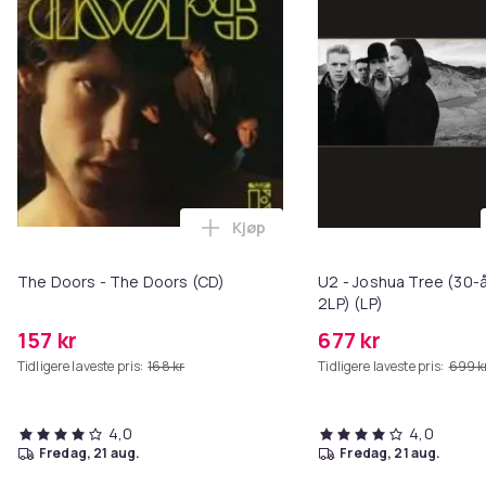
Kjøp
Legg The Doors - The Doors (CD)
The Doors - The Doors (CD)
U2 - Joshua Tree (30-
2LP) (LP)
157 kr
677 kr
Tidligere laveste pris:
168 kr
Tidligere laveste pris:
699 k
4,0
4,0
fredag, 21 aug.
fredag, 21 aug.