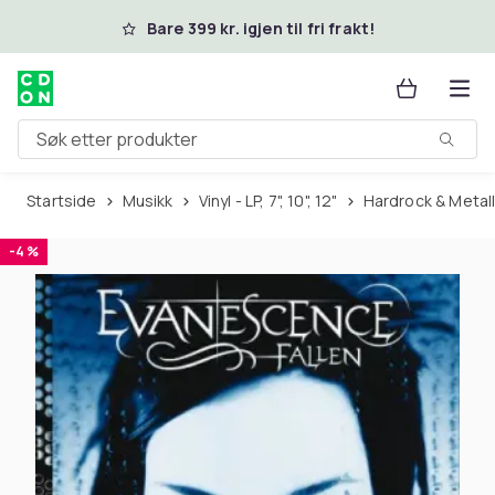
Hopp til hovedinnhold
Bare 399 kr. igjen til fri frakt!
Søk etter produkter
Startside
Musikk
Vinyl - LP, 7", 10", 12"
Hardrock & Metal
-4 %