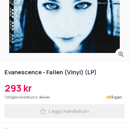
Evanescence - Fallen (Vinyl) (LP)
293 kr
Tidligere laveste pris:
304 kr
Få igjen
Legg i handlekurv
Legg Evanescence - Fallen (