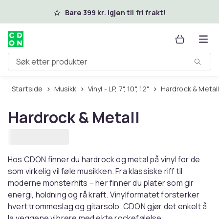
Hopp til hovedinnhold
Bare 399 kr. igjen til fri frakt!
Søk etter produkter
Startside
Musikk
Vinyl - LP, 7", 10", 12"
Hardrock & Metal
Hardrock & Metall
Hos CDON finner du hardrock og metal på vinyl for de
som virkelig vil føle musikken. Fra klassiske riff til
moderne monsterhits – her finner du plater som gir
energi, holdning og rå kraft. Vinylformatet forsterker
hvert trommeslag og gitarsolo. CDON gjør det enkelt å
la veggene vibrere med ekte rockefølelse.