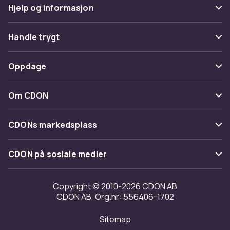
Hjelp og informasjon
Vanlige spørsmål
Handle trygt
Spor pakke
Betaling
Oppdage
Angre & returner her
Levering
Kategorier
Kontakt oss
Om CDON
Vilkår & policy
Varemerker
Om oss
Tilbakekallinger
CDONs markedsplass
Guider
Kundeanmeldelser
Merchant Help Center
CDON på sosiale medier
Jobbe på CDON
Investor relations
Copyright © 2010-2026 CDON AB
CDON AB, Org.nr: 556406-1702
Tilgjengelighet
Sitemap