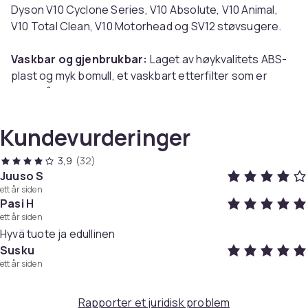
Dyson V10 Cyclone Series, V10 Absolute, V10 Animal,
V10 Total Clean, V10 Motorhead og SV12 støvsugere.
Vaskbar og gjenbrukbar:
Laget av høykvalitets ABS-
plast og myk bomull, et vaskbart etterfilter som er
enkelt å skifte.
Skift filter regelmessig:
Rengjør filteret fra tid til
Kundevurderinger
annen ved å børste av støv (rengjøringsbørste
inkludert) eller vaske det. Etter 3-6 måneder bør du
3,9
(32)
bytte til et nytt filter for å bevare filtreringskapasiteten
Juuso S
ett år siden
og ytelsen til Dyson-støvsugeren.
Pasi H
OBS:
Reservedelene stammer ikke fra
ett år siden
originalprodusenten!
Hyvä tuote ja edullinen
Merk: Av hygieniske årsaker er det ikke mulig å
Susku
returnere eller bytte produktet dersom
ett år siden
emballasjen/forseglingen er brutt.
Rapporter et juridisk problem