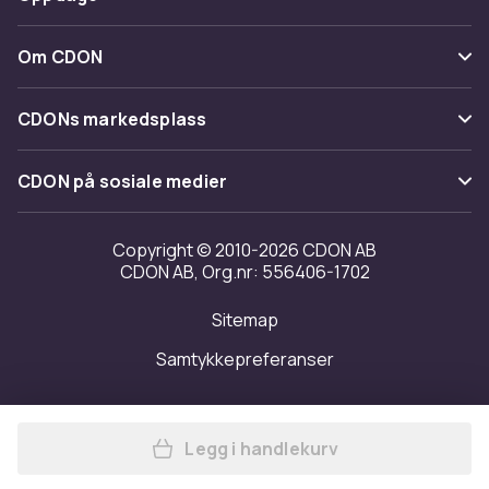
Angre & returner her
Levering
Kategorier
Kontakt oss
Om CDON
Vilkår & policy
Varemerker
Om oss
Tilbakekallinger
CDONs markedsplass
Guider
Kundeanmeldelser
Merchant Help Center
CDON på sosiale medier
Jobbe på CDON
Investor relations
Copyright © 2010-2026 CDON AB
CDON AB, Org.nr: 556406-1702
Tilgjengelighet
Sitemap
Samtykkepreferanser
Legg i handlekurv
Legg Etterfilter til Dyson V