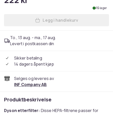
222 kr
På lager
Legg i handlekurv
Legg Etterfilter til Dyson V
To., 13 aug. - ma., 17 aug.
Levert i postkassen din
Sikker betaling
14 dagers åpent kjøp
Selges og leveres av
INF Company AB
Produktbeskrivelse
Dyson etterfilter:
Disse HEPA-filtrene passer for