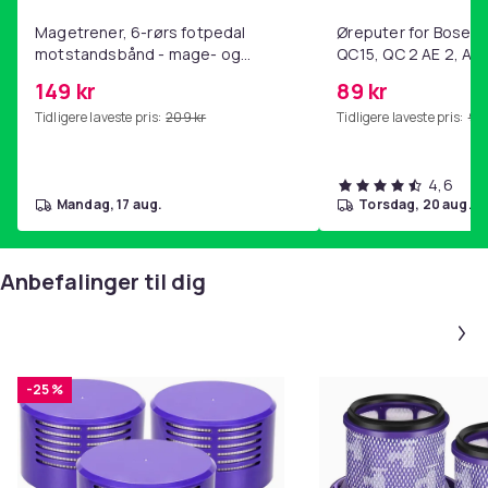
185
Magetrener, 6-rørs fotpedal
Øreputer for Bose QC
Artikkel nr.
motstandsbånd - mage- og
QC15, QC 2 AE 2, AE 
kjernetrening, yoga og
SoundTrue, SoundLin
c77cff62-e73e-4d14-b038-9ea6510c8728
149 kr
89 kr
hjemmegymnastikk Purple
Tidligere laveste pris:
209 kr
Tidligere laveste pris:
99 
Produktsikkerhetsinformasjon
4,6
mandag, 17 aug.
torsdag, 20 aug.
Anbefalinger til dig
-25 %