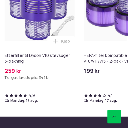
Kjøp
Legg Etterfilter til Dyson V10 s
Etterfilter til Dyson V10 støvsuger
HEPA-filter kompatibl
3-pakning
V10/V11/V15 - 2-pak - V
259 kr
199 kr
Tidligere laveste pris:
345 kr
4,9
4,1
mandag, 17 aug.
mandag, 17 aug.