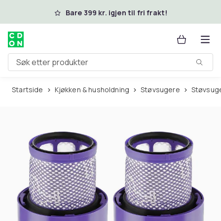
Hopp til hovedinnhold
Bare 399 kr. igjen til fri frakt!
Søk etter produkter
Startside
Kjøkken & husholdning
Støvsugere
Støvsug