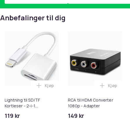
Anbefalinger til dig
Kjøp
Kjøp
Legg Lightning til SD/TF Kortleser - 2-i-
Legg RCA t
Lightning til SD/TF
RCA til HDMI Converter
Kortleser - 2-i-1
1080p - Adapter
Minnekortadapter til
119 kr
149 kr
iPhone/iPad