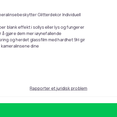
ralinsebeskytter Glitterdekor Individuell
r blank effekt i sollys eller lys og fungerer
r å gjøre dem mer iøynefallende
ring og herdet glassfilm med hardhet 9H gir
r kameralinsene dine
osent lysoverføring og sikrer original
 boblefri Den er designet for å feste seg
n å løsne
Rapporter et juridisk problem