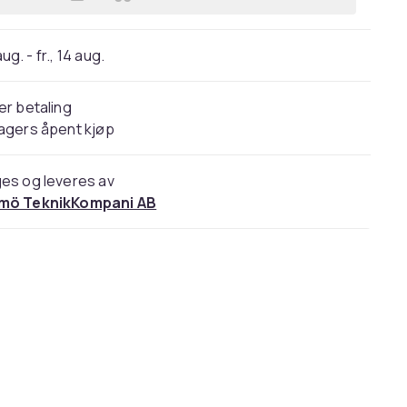
 aug. - fr., 14 aug.
er betaling
agers åpent kjøp
es og leveres av
mö TeknikKompani AB