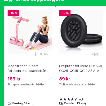
Farge
-16 %
-10 %
Vekt, gram
Artikkel nr.
Produktsikkerhetsinformasjon
Kjøp
Kjøp
Legg Magetrener, 6-rørs fotpedal mot
Legg Øre
Magetrener, 6-rørs
Øreputer for Bose QC35 I/II,
fotpedal motstandsbånd -
QC25, QC15, QC 2 AE 2, AE
mage- og kjernetrening,
2i, AE 2w, SoundTrue,
169 kr
89 kr
yoga og
SoundLink Black
Tidligere laveste pris:
201 kr
Tidligere laveste pris:
99 kr
hjemmegymnastikk Pink
4,6
fredag, 14 aug.
onsdag, 19 aug.