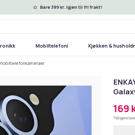
Bare 399 kr. igjen til fri frakt!
tronikk
Mobiltelefoni
Kjøkken & hushold
il mobiltelefonkameraer
ENKAY
Galaxy
169 
Tidligere lave