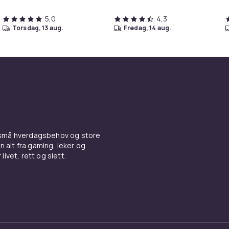
5,0
4,3
torsdag, 13 aug.
fredag, 14 aug.
 små hverdagsbehov og store
n alt fra gaming, leker og
livet, rett og slett.