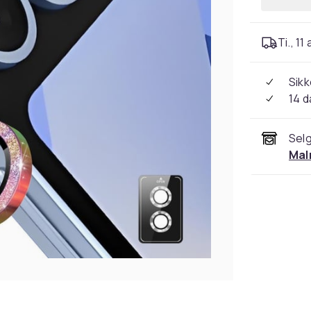
Ti., 11
Sikk
14 d
Selg
Mal