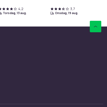
4,2
3,7
torsdag, 13 aug.
onsdag, 19 aug.