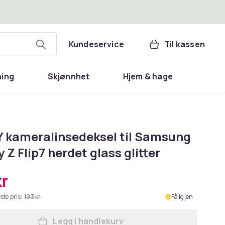
Kundeservice
Til kassen
ning
Skjønnhet
Hjem & hage
 kameralinsedeksel til Samsung
 Z Flip7 herdet glass glitter
kr
ste pris:
193 kr
Få igjen
Legg i handlekurv