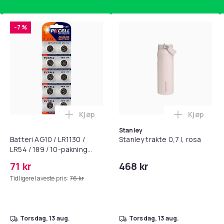
MultiColor
-7 %
100
087ea00f-584f-5938-a0f4-f6afe7a22c80
Kjøp
Kjøp
standsbånd - mage- og kjernetrening, yoga og hjemmegymnast
puter for Bose QC35 I/II, QC25, QC15, QC 2 AE 2, AE 2i, AE 2w,
Legg Batteri AG10 / LR1130 / LR54 / 189 
Legg Stanl
Stanley
Batteri AG10 / LR1130 /
Stanley trakte 0,7 l, rosa
LR54 / 189 / 10-pakning
PKcell
71 kr
468 kr
Tidligere laveste pris:
76 kr
torsdag, 13 aug.
torsdag, 13 aug.