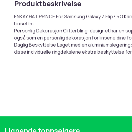
Produktbeskrivelse
ENKAY HAT PRINCE For Samsung Galaxy Z Flip7 5G Kame
Linsefilm
Personlig Dekorasjon Glitterbling-designet har en supe
også som en personlig dekorasjon for linsene dine fo
Daglig Beskyttelse Laget med en aluminiumslegerings
disse individuelle ringdekslene ekstra beskyttelse fo
Høy Oppløsning Den klare linsebeskytteren gir 99,9 pr
kvalitet på hvert bilde og video du tar
Enkel Å Installere Installasjonsprosessen er enkel og
godt til kameralinsen og gir langvarig beskyttelse ute
Kompatibel med Samsung Galaxy Z Flip7 5G
Pakken inneholder
1 x Sett med kameralinsebeskytter Totalt 2 stk
1 x Våtserviettsett
Lignende toppselgere
Andre gjenstander ikke inkludert