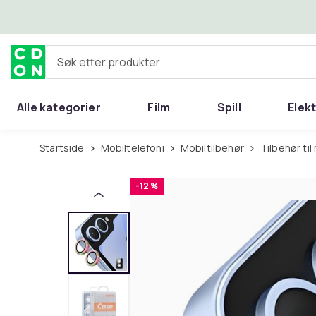
Hopp til hovedinnhold
Søk etter produkter
Alle kategorier
Film
Spill
Elek
Startside
Mobiltelefoni
Mobiltilbehør
Tilbehør t
-12 %