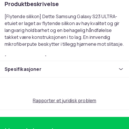
Produktbeskrivelse
[Flytende silikon] Dette Samsung Galaxy S23 ULTRA-
etuiet er laget av flytende silikon av høy kvalitet og gir
langvarig holdbarhet og en behagelig håndfølelse
takket være konstruksjonen i to lag. En innvendig
mikrofiberpute beskytter i tillegg hjørnene mot slitasje.
[Perfekt passform] Cadorabo-etuiet er spesielt
utviklet for Samsung Galaxy S23 ULTRA og passer
Spesifikasjoner
perfekt til konturene. Det omslutter volumknappene,
standby-knappen og enhetens kurver på en presis
måte.
[Omfattende beskyttelse] Dette etuiet dekker hele
Rapporter et juridisk problem
mobiltelefonen, inkludert alle nedre deler og knapper.
En 1,2 mm høy kant beskytter skjermen og kameraet
mot riper forårsaket av direkte kontakt med overflater.
Den spesielle utformingen beskytter kameraet uten at