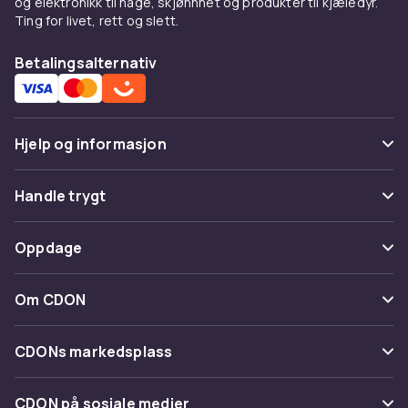
og elektronikk til hage, skjønnhet og produkter til kjæledyr.
Ting for livet, rett og slett.
Betalingsalternativ
Hjelp og informasjon
Vanlige spørsmål
Handle trygt
Spor pakke
Betaling
Oppdage
Angre & returner her
Levering
Kategorier
Kontakt oss
Om CDON
Vilkår & policy
Varemerker
Om oss
Tilbakekallinger
CDONs markedsplass
Guider
Kundeanmeldelser
Merchant Help Center
CDON på sosiale medier