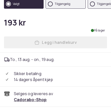
Valgt
Tilgjengelig
Tilgjengel
193 kr
På lager
Legg i handlekurv
Legg Deksel til Samsung Ga
To., 13 aug. - on., 19 aug.
Sikker betaling
14 dagers åpent kjøp
Selges og leveres av
Cadorabo-Shop