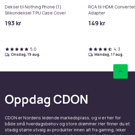
37cd8b9d-5604-430c-8561-0ef77a8b0893
Deksel til Nothing Phone (1)
RCA til HDMI Converter
Silikondeksel TPU Case Cover
Adapter
Produktsikkerhetsinformasjon
193 kr
149 kr
5,0
4,3
onsdag, 19 aug.
mandag, 17 aug.
Oppdag CDON
CDON er Nordens ledende markedsplass, og vi er her for
både små hverdagsbehov og store drømmer. Her finner du et
stadig større utvalg av produkter innen alt fra gaming, leker