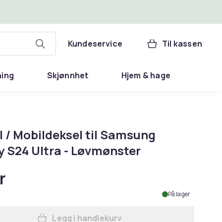
Kundeservice
Til kassen
ning
Skjønnhet
Hjem & hage
l / Mobildeksel til Samsung
y S24 Ultra - Løvmønster
r
På lager
Legg i handlekurv