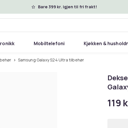
Bare 399 kr. igjen til fri frakt!
tronikk
Mobiltelefoni
Kjøkken & hushold
lbehør
Samsung Galaxy S24 Ultra tilbehør
Dekse
Galax
119 k