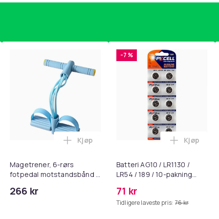
26
2c3ee6f1-61dc-4667-b5ce-2903a24107c1
-7 %
Kjøp
Kjøp
, QC15, QC 2 AE 2, AE 2i, AE 2w, SoundTrue, SoundLink Black i 
nley trakte 0,7 l, rosa i handlekurven
Legg Magetrener, 6-rørs fotpedal mots
Legg Batte
Magetrener, 6-rørs
Batteri AG10 / LR1130 /
fotpedal motstandsbånd -
LR54 / 189 / 10-pakning
mage- og kjernetrening,
PKcell
266 kr
71 kr
yoga og
Tidligere laveste pris:
76 kr
hjemmegymnastikk Blue