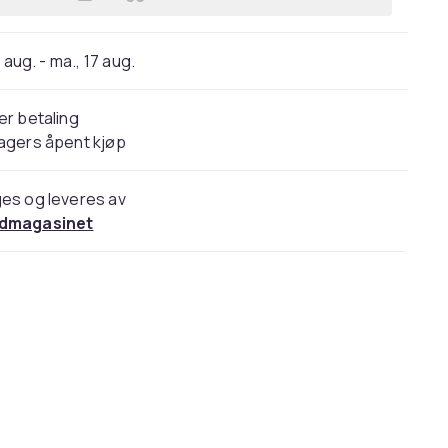
Legg Deksel / Mobildeksel til Sams
 aug. - ma., 17 aug.
er betaling
agers åpent kjøp
es og leveres av
dmagasinet