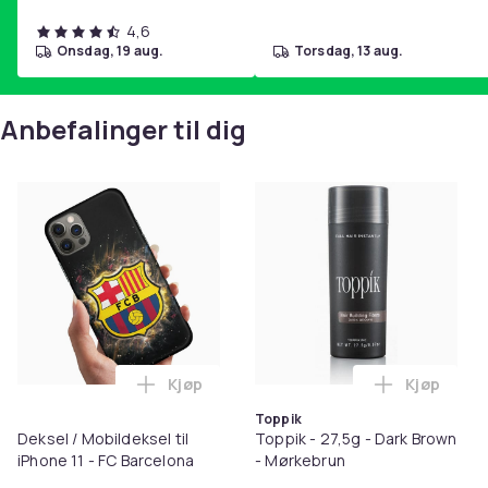
4,6
onsdag, 19 aug.
torsdag, 13 aug.
Anbefalinger til dig
Kjøp
Kjøp
Legg Deksel / Mobildeksel til iPhone 11 -
Legg Toppi
Toppik
Deksel / Mobildeksel til
Toppik - 27,5g - Dark Brown
iPhone 11 - FC Barcelona
- Mørkebrun