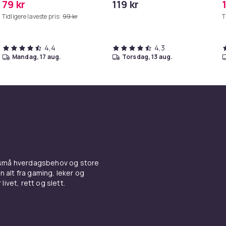
79 kr
119 kr
Grå
iPhone/iPad
Tidligere laveste pris:
99 kr
T
4,4
4,3
mandag, 17 aug.
torsdag, 13 aug.
 små hverdagsbehov og store
n alt fra gaming, leker og
livet, rett og slett.