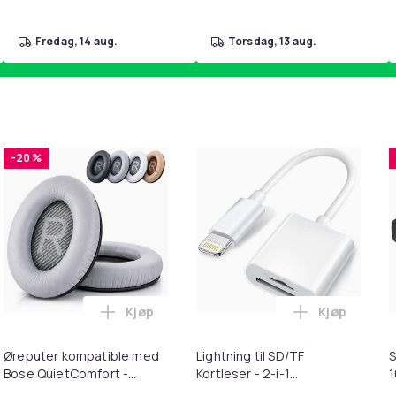
fredag, 14 aug.
torsdag, 13 aug.
-20 %
Kjøp
Kjøp
 FC Barcelona i handlekurven
k - 27,5g - Dark Brown - Mørkebrun i handlekurven
Legg Øreputer kompatible med Bose Quie
Legg Lightni
Øreputer kompatible med
Lightning til SD/TF
S
Bose QuietComfort -
Kortleser - 2-i-1
QC35/QC25/QC15/AE2 -
Minnekortadapter til