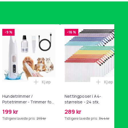
-9 %
-16 %
Kjøp
Kjøp
handlekurven
tandsbånd - mage- og kjernetrening, yoga og hjemmegymnastik
ri AG10 / LR1130 / LR54 / 189 / 10-pakning PKcell i handlekurve
Legg Hundetrimmer / Potetrimmer - Trimm
Legg Nettin
Hundetrimmer /
Nettingposer i A4-
Potetrimmer - Trimmer for
størrelse - 24 stk.
Poter
199 kr
289 kr
Tidligere laveste pris:
219 kr
Tidligere laveste pris:
344 kr