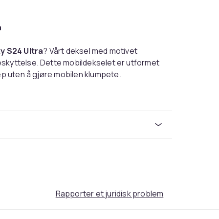
a
 S24 Ultra
? Vårt deksel med motivet
beskyttelse. Dette mobildekselet er utformet
rep uten å gjøre mobilen klumpete.
ilpasset telefonens form. Knapper, porter og
t. Den lette konstruksjonen beskytter
beholder sin smidige følelse.
s)
Rapporter et juridisk problem
kytter mot støt og smuss