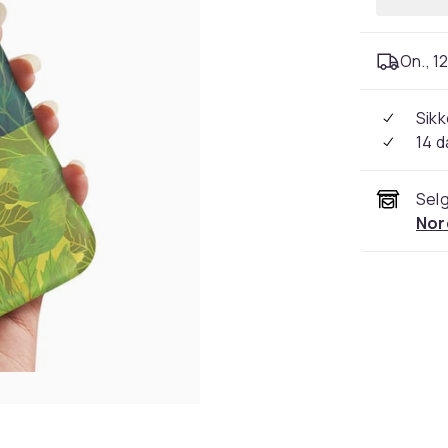
On., 12
Sikk
14 d
Selg
Nor