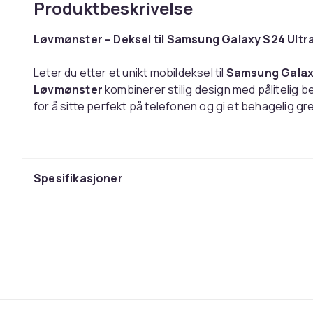
Produktbeskrivelse
Løvmønster – Deksel til Samsung Galaxy S24 Ultr
Leter du etter et unikt mobildeksel til
Samsung Galaxy
Løvmønster
kombinerer stilig design med pålitelig 
for å sitte perfekt på telefonen og gi et behagelig g
Dekselet er laget av slitesterk hardplast og er helt t
kamerahull er nøyaktig utskåret for full funksjonalite
effektivt mot riper og smuss, samtidig som telefonen 
Spesifikasjoner
Spesifikasjoner:
Type:
Mobildeksel / Telefondeksel
Motiv: Løvmønster
(Eksklusivt trykk utviklet av os
Passer: Samsung Galaxy S24 Ultra
Materiale:
Slitesterk hardplast
Egenskaper:
Tynt design, nøyaktig passform, bes