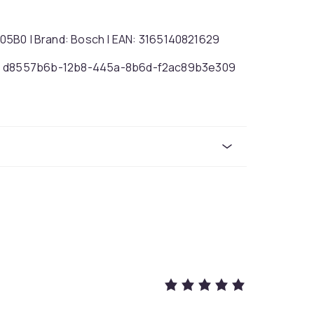
A005B0 | Brand: Bosch | EAN: 3165140821629
d8557b6b-12b8-445a-8b6d-f2ac89b3e309