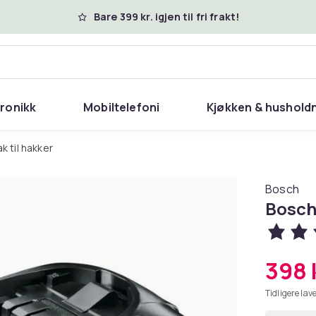
Bare 399 kr. igjen til fri frakt!
tronikk
Mobiltelefoni
Kjøkken & hushold
ak til hakker
Bosch
Bosch 
398 
Tidligere lave