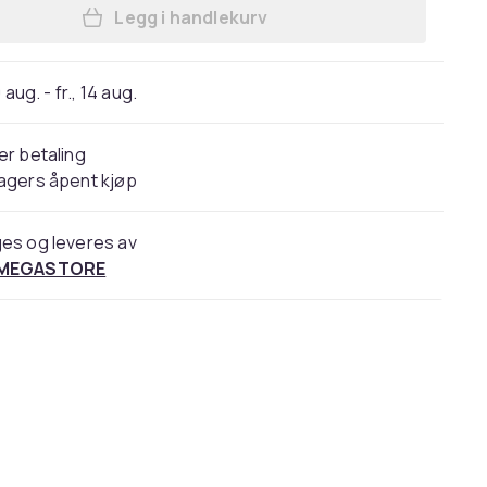
Legg i handlekurv
Legg Bosch Power for All - 18V Batte
 aug. - fr., 14 aug.
er betaling
agers åpent kjøp
es og leveres av
 MEGASTORE