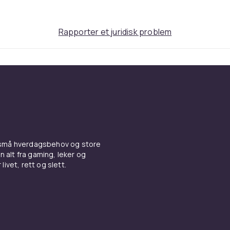
Rapporter et juridisk problem
 små hverdagsbehov og store
n alt fra gaming, leker og
livet, rett og slett.