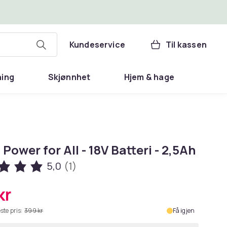
Kundeservice
Til kassen
ning
Skjønnhet
Hjem & hage
Power for All - 18V Batteri - 2,5Ah
5,0
(1)
kr
ste pris:
399 kr
Få igjen