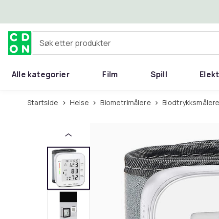
Hopp til hovedinnhold
Søk etter produkter
Alle kategorier
Film
Spill
Elek
Startside
Helse
Biometrimålere
Blodtrykksmåler