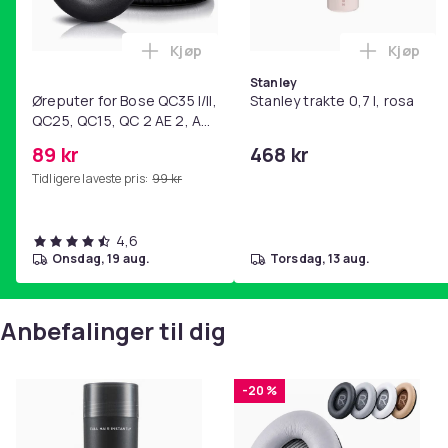
Kjøp
Kjøp
Legg Øreputer for Bose QC35 I/II, QC25
Legg Sta
Stanley
Øreputer for Bose QC35 I/II,
Stanley trakte 0,7 l, rosa
QC25, QC15, QC 2 AE 2, AE
2i, AE 2w, SoundTrue,
89 kr
468 kr
SoundLink Black
Tidligere laveste pris:
99 kr
4,6
onsdag, 19 aug.
torsdag, 13 aug.
Anbefalinger til dig
-20 %