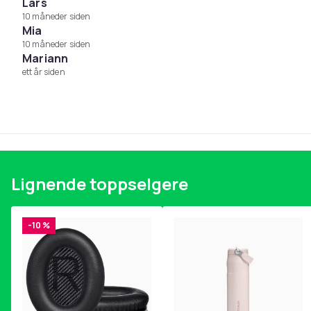
Lars
Vekt, gram
10 måneder siden
Artikkel nr.
Mia
10 måneder siden
Produktsikkerhetsinformasjon
Mariann
ett år siden
Lignende toppselgere
-10 %