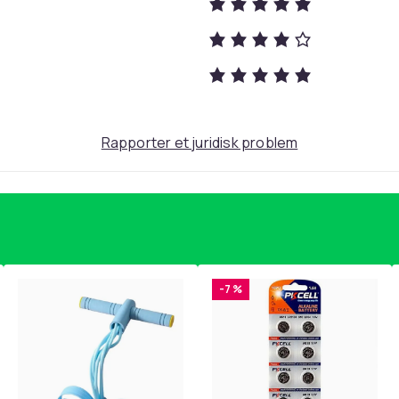
300
81e403d3-a842-440f-82d4-edcaf3104fce
Rapporter et juridisk problem
-7 %