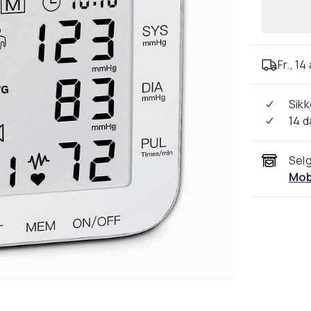
Fr., 14
Sikk
14 d
Selg
Mob