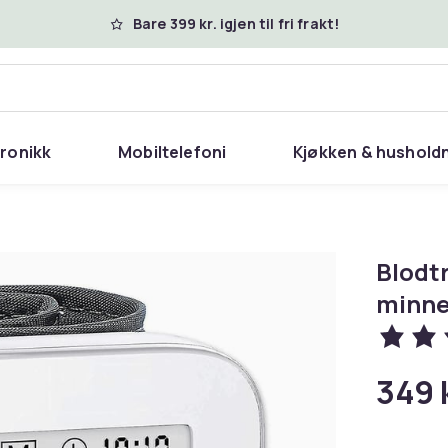
Bare 399 kr. igjen til fri frakt!
tronikk
Mobiltelefoni
Kjøkken & hushold
e
Blodt
minne
349 