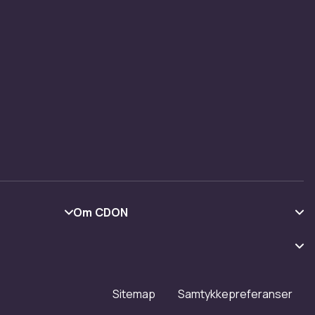
Om CDON
Om oss
Kundeanmeldelser
Jobbe på CDON
Sitemap
Samtykkepreferanser