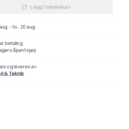
Legg i handlekurv
Legg Blodtrykksmåler for håndledd
 aug. - to., 20 aug.
er betaling
agers åpent kjøp
es og leveres av
il & Teknik