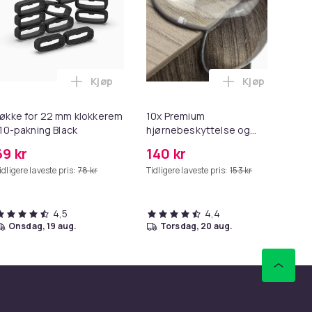
Kjøp
Kjøp
2 - Grå i handlekurven
 Minnekortadapter til iPhone/iPad i handlekurven
til HDMI-omformer 1080p i handlekurven
Legg Løkke for 22 mm klokkerem i 10-paknin
Legg 10x Prem
økke for 22 mm klokkerem
10x Premium
Ers
 10-pakning Black
hjørnebeskyttelse og
Sp
kantbeskyttelse for barn
69 kr
140 kr
2
idligere laveste pris:
78 kr
Tidligere laveste pris:
153 kr
4,5
4,4
onsdag, 19 aug.
torsdag, 20 aug.