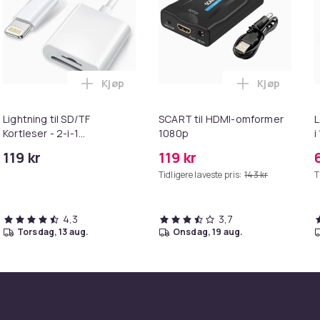
Kjøp
Kjøp
ebrun i handlekurven
uter kompatible med Bose QuietComfort - QC35/QC25/QC15/AE
Legg Lightning til SD/TF Kortleser - 2-i-1
Legg SCART 
Lightning til SD/TF
SCART til HDMI-omformer
L
Kortleser - 2-i-1
1080p
i
Minnekortadapter til
119 kr
119 kr
iPhone/iPad
Tidligere laveste pris:
143 kr
T
4,3
3,7
torsdag, 13 aug.
onsdag, 19 aug.