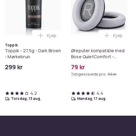
Kjøp
Kjøp
Legg Toppik - 27,5g - Dark Brown - Mørk
Legg Ørep
Toppik
Toppik - 27,5g - Dark Brown
Øreputer kompatible med
- Mørkebrun
Bose QuietComfort -
QC35/QC25/QC15/AE2 -
299 kr
79 kr
Grå
Tidligere laveste pris:
99 kr
4,2
4,4
torsdag, 13 aug.
mandag, 17 aug.