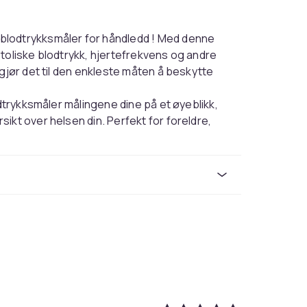
blodtrykksmåler for håndledd ! Med denne
toliske blodtrykk, hjertefrekvens og andre
 gjør det til den enkleste måten å beskytte
odtrykksmåler målingene dine på et øyeblikk,
ikt over helsen din. Perfekt for foreldre,
ske enheten er uunnværlig for daglig
ptil 2 brukere og kan lagre opptil 198
rikken din. I tillegg presenterer den
dine for å gjøre overvåkingen enda enklere.
om passer til armomkretsen 22-32 cm og en
nheten drives av 2 AAA-batterier (ikke
rm blodtrykksmåler for hjemmet!
White