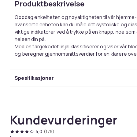
Produktbeskrivelse
Oppdag enkelheten og nøyaktigheten til vår hjemme-
avanserte enheten kan du måle ditt systoliske og dias
viktige indikatorer ved å trykke på en knapp, noe som
helsen din på.
Med en fargekodet linjal klassifiserer og viser vår bl
og beregner gjennomsnittsverdier for en klarere overs
besteforeldre, slektninger og venner, denne medisin
overvåking hjemme eller på kontoret.
Den smarte minnefunksjonen lagrer avlesninger for op
Spesifikasjoner
avlesninger med tidsstempler for enkel tilgang til histo
automatisk gjennomsnittet av de tre siste målingene 
Pakken inkluderer en blodtrykksmåler, en mansjett s
brukermanual for enkel bruk. Vær oppmerksom på at e
inkludert).
Kundevurderinger
Ta kontroll over helsen din i dag med vår håndleddsa
4,0
(179)
Farge