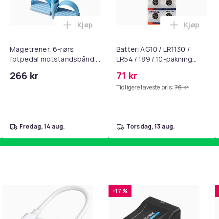
Kjøp
Kjøp
, QC15, QC 2 AE 2, AE 2i, AE 2w, SoundTrue, SoundLink Black i 
nley trakte 0,7 l, rosa i handlekurven
Legg Magetrener, 6-rørs fotpedal mots
Legg Batte
Magetrener, 6-rørs
Batteri AG10 / LR1130 /
fotpedal motstandsbånd -
LR54 / 189 / 10-pakning
mage- og kjernetrening,
PKcell
266 kr
71 kr
yoga og
Tidligere laveste pris:
76 kr
hjemmegymnastikk Blue
fredag, 14 aug.
torsdag, 13 aug.
-17 %