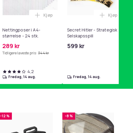
Kjøp
Kjøp
handlekurven
tandsbånd - mage- og kjernetrening, yoga og hjemmegymnastik
ri AG10 / LR1130 / LR54 / 189 / 10-pakning PKcell i handlekurve
Legg Nettingposer i A4-størrelse - 24 stk.
Legg Secret
Nettingposer i A4-
Secret Hitler - Strategisk
størrelse - 24 stk.
Selskapsspill
289 kr
599 kr
Tidligere laveste pris:
344 kr
4,2
fredag, 14 aug.
fredag, 14 aug.
-12 %
-8 %