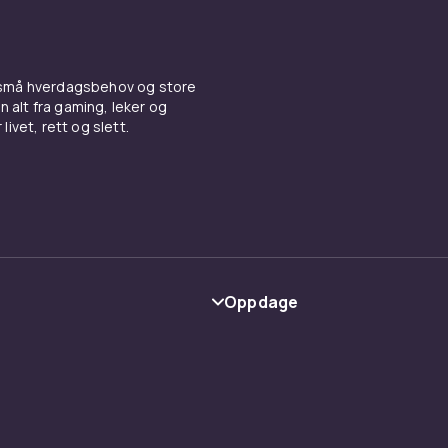
 små hverdagsbehov og store
n alt fra gaming, leker og
livet, rett og slett.
Oppdage
Kategorier
Varemerker
y
Guider