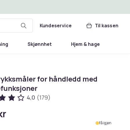
Kundeservice
Til kassen
ning
Skjønnhet
Hjem & hage
rykksmåler for håndledd med
funksjoner
4,0
(179)
kr
Få igjen