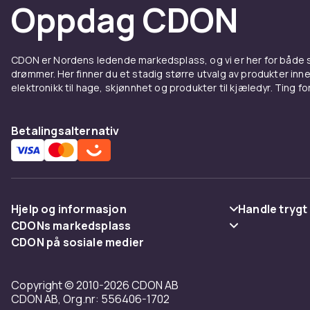
Oppdag CDON
CDON er Nordens ledende markedsplass, og vi er her for både
drømmer. Her finner du et stadig større utvalg av produkter inne
elektronikk til hage, skjønnhet og produkter til kjæledyr. Ting for 
Betalingsalternativ
Hjelp og informasjon
Handle trygt
CDONs markedsplass
Vanlige spørsmål
Betaling
CDON på sosiale medier
Merchant Help Center
Spor pakke
Levering
Copyright © 2010-2026 CDON AB
Angre & returner her
Vilkår & polic
CDON AB, Org.nr: 556406-1702