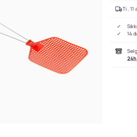
Ti., 11
Sikk
14 d
Selg
24h