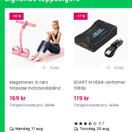
Enkel og effektiv bruk
Takket være sin ergonomiske design og velbalanserte 
-16 %
-17 %
håndtere, noe som gjør det enkelt å treffe og elimine
Spesifikasjon
- Håndtak: Metall
- Slagdel: Rød plast
Artikkel nr.
Kjøp
Kjøp
Legg Magetrener, 6-rørs fotpedal mot
Legg SC
Produktsikkerhetsinformasjon
Magetrener, 6-rørs
SCART til HDMI-omformer
fotpedal motstandsbånd -
1080p
mage- og kjernetrening,
169 kr
119 kr
yoga og
Tidligere laveste pris:
201 kr
Tidligere laveste pris:
143 kr
hjemmegymnastikk Pink
3,7
mandag, 17 aug.
torsdag, 20 aug.