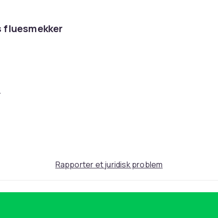
ts fluesmekker
r
 en enkel design for å effektivt bekjempe
Rapporter et juridisk problem
slående rød plastkropp, er denne
ktiv. Det er det perfekte verktøyet for
et eller under utendørsaktiviteter.