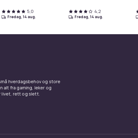
5,0
4,2
fredag, 14 aug.
fredag, 14 aug.
 små hverdagsbehov og store
n alt fra gaming, leker og
livet, rett og slett.