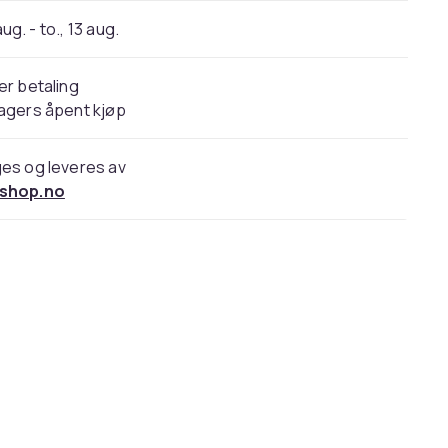
 aug. - to., 13 aug.
er betaling
agers åpent kjøp
es og leveres av
shop.no