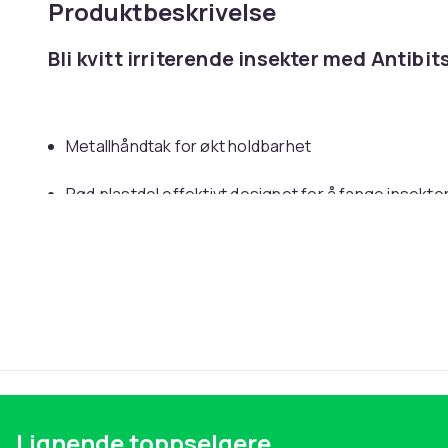
Produktbeskrivelse
Bli kvitt irriterende insekter med Antibi
Metallhåndtak for økt holdbarhet
Rød plastdel effektivt designet for å fange insekte
Perfekt for både innendørs og utendørs bruk
Antibit-fluesmekkeren kombinerer funksjonalitet med
flygende insekter. Med et solid metallhåndtak og en 
fluesmekkeren bygget for å være både holdbar og effe
raskt og enkelt å bli kvitt plagsomme insekter i hjemm
Lignende toppselgere