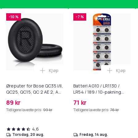
vekt er Antibits fluesmekker lett å
-10 %
-7 %
re insekter med presisjon.
2cda53dc-39ea-44ac-8510-1cc9765e706e
Kjøp
Kjøp
standsbånd - mage- og kjernetrening, yoga og hjemmegymnast
ART til HDMI-omformer 1080p i handlekurven
Legg Øreputer for Bose QC35 I/II, QC25, 
Legg Batte
Øreputer for Bose QC35 I/II,
Batteri AG10 / LR1130 /
QC25, QC15, QC 2 AE 2, AE
LR54 / 189 / 10-pakning
2i, AE 2w, SoundTrue,
PKcell
89 kr
71 kr
SoundLink Black
Tidligere laveste pris:
99 kr
Tidligere laveste pris:
76 kr
4,6
torsdag, 20 aug.
fredag, 14 aug.