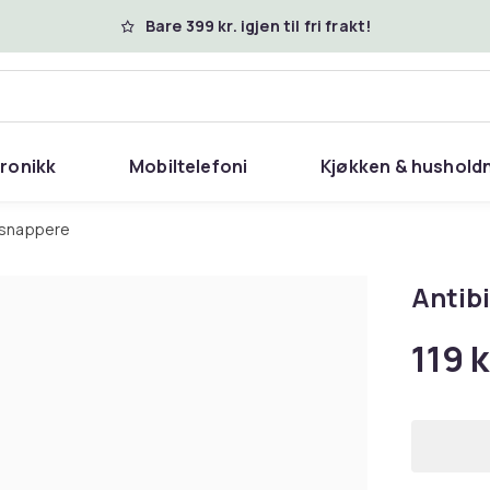
Bare 399 kr. igjen til fri frakt!
tronikk
Mobiltelefoni
Kjøkken & hushold
esnappere
Antib
119 k