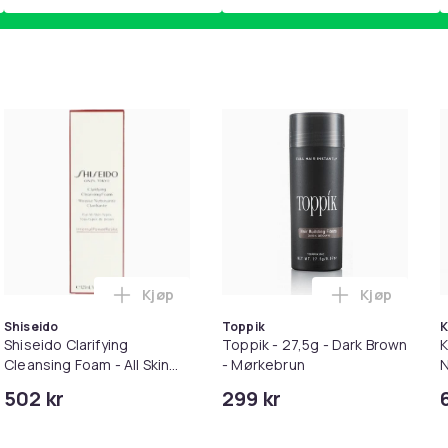
Kjøp
Kjøp
/ NC700 1 par Grey i handlekurven
ig skadedyrfelle for potteplanter, 12-pakning i handlekurven
Legg Toppik
Shiseido
Toppik
K
Shiseido Clarifying
Toppik - 27,5g - Dark Brown
K
Cleansing Foam - All Skin
- Mørkebrun
N
Types - 125 ml
&
502 kr
299 kr