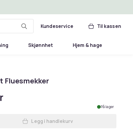
Kundeservice
Til kassen
ning
Skjønnhet
Hjem & hage
it Fluesmekker
r
På lager
Legg i handlekurv
Legg Antibit Fluesmekker i handlek