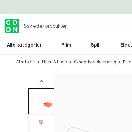
Hopp til hovedinnhold
Søk etter produkter
Alle kategorier
Film
Spill
Elek
Startside
Hjem & hage
Skadedyrbekjemping
Flu