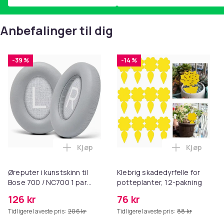
Anbefalinger til dig
-39 %
-14 %
Kjøp
Kjøp
Legg Øreputer i kunstskinn til Bose 700 
Legg Klebr
Øreputer i kunstskinn til
Klebrig skadedyrfelle for
Bose 700 / NC700 1 par
potteplanter, 12-pakning
Grey
126 kr
76 kr
Tidligere laveste pris:
206 kr
Tidligere laveste pris:
88 kr