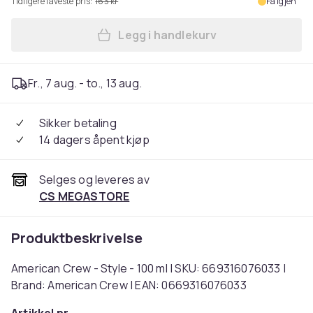
Tidligere laveste pris:
163 kr
Få igjen
Legg i handlekurv
Legg American Crew - Style 
Fr., 7 aug. - to., 13 aug.
Sikker betaling
14 dagers åpent kjøp
Selges og leveres av
CS MEGASTORE
Produktbeskrivelse
American Crew - Style - 100 ml | SKU: 669316076033 |
Brand: American Crew | EAN: 0669316076033