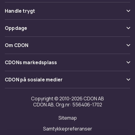
Vanlige spørsmål
Handle trygt
Spor pakke
Betaling
Oppdage
Angre & returner her
Levering
Kategorier
Kontakt oss
Om CDON
Vilkår & policy
Varemerker
Om oss
Tilbakekallinger
CDONs markedsplass
Guider
Kundeanmeldelser
Merchant Help Center
CDON på sosiale medier
Jobbe på CDON
Investor relations
Copyright © 2010-2026 CDON AB
CDON AB, Org.nr: 556406-1702
Tilgjengelighet
Sitemap
Samtykkepreferanser