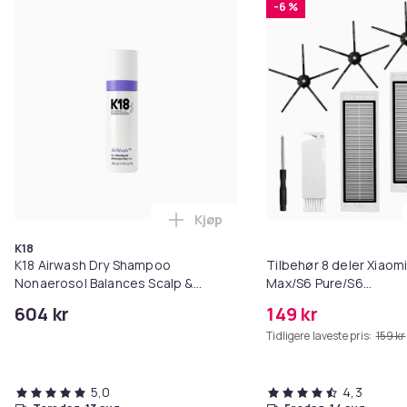
-6 %
Kjøp
Legg K18 Airwash Dry Shampoo No
K18
K18 Airwash Dry Shampoo
Tilbehør 8 deler Xiaom
Nonaerosol Balances Scalp &
Max/S6 Pure/S6
Controls Excess Oil
MAXV/S50/S51/S55/S5
604 kr
149 kr
Tidligere laveste pris:
159 kr
5,0
4,3