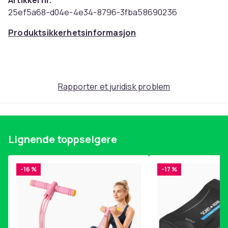
Artikkel nr.
25ef5a68-d04e-4e34-8796-3fba58690236
Produktsikkerhetsinformasjon
Rapporter et juridisk problem
Lignende toppselgere
-16 %
-17 %