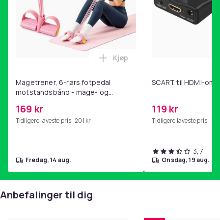
Kjøp
Legg Magetrener, 6-rørs fotp
Magetrener, 6-rørs fotpedal
SCART til HDMI-omf
motstandsbånd - mage- og
kjernetrening, yoga og
169 kr
119 kr
hjemmegymnastikk Pink
Tidligere laveste pris:
201 kr
Tidligere laveste pris:
143
3,7
fredag, 14 aug.
onsdag, 19 aug.
Anbefalinger til dig