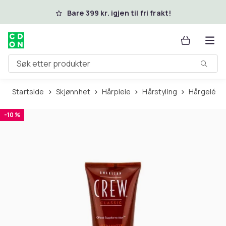
Hopp til hovedinnhold
Bare 399 kr. igjen til fri frakt!
Søk etter produkter
Startside
Skjønnhet
Hårpleie
Hårstyling
Hårgelé
-10 %