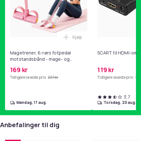
L: 36x25x0,2 cm
XL: 39x28x0,2 cm
Materiale: 304 rustfritt stål
Pakken inkluderer:
Kjøp
Legg Magetrener, 6-rørs fotp
Skjærebrett x 1
Magetrener, 6-rørs fotpedal
SCART til HDMI-omf
motstandsbånd - mage- og
Størrelse
kjernetrening, yoga og
169 kr
119 kr
XL
hjemmegymnastikk Pink
Tidligere laveste pris:
201 kr
Tidligere laveste pris:
143
Vekt, gram
1192
Artikkel nr.
3,7
1faf4ab4-6329-5331-8fa9-d43b82b0ca97
mandag, 17 aug.
torsdag, 20 aug.
Produktsikkerhetsinformasjon
Anbefalinger til dig