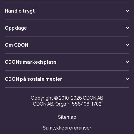
Vanlige spørsmål
Handle trygt
Spor pakke
Betaling
Oppdage
Angre & returner her
Levering
Kategorier
Kontakt oss
Om CDON
Vilkår & policy
Varemerker
Om oss
Tilbakekallinger
CDONs markedsplass
Guider
Kundeanmeldelser
Merchant Help Center
CDON på sosiale medier
Jobbe på CDON
Investor relations
Copyright © 2010-2026 CDON AB
CDON AB, Org.nr: 556406-1702
Tilgjengelighet
Sitemap
Samtykkepreferanser