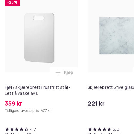
-25 %
Kjøp
Legg Fjøl / skjærebrett i rustfrit
Fjøl / skjærebrett i rustfritt stål -
Skjærebrett 5five glas
Lett å vaske av L
359 kr
221 kr
Tidligere laveste pris:
477 kr
4,7
5,0