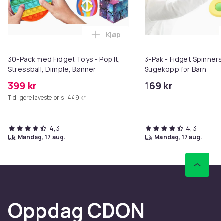
Kjøp
Legg 30-Pack med Fidget Toys - P
30-Pack med Fidget Toys - Pop It,
3-Pak - Fidget Spinne
Stressball, Dimple, Bønner
Sugekopp for Barn
399 kr
169 kr
Tidligere laveste pris:
449 kr
4,3
4,3
mandag, 17 aug.
mandag, 17 aug.
Oppdag CDON