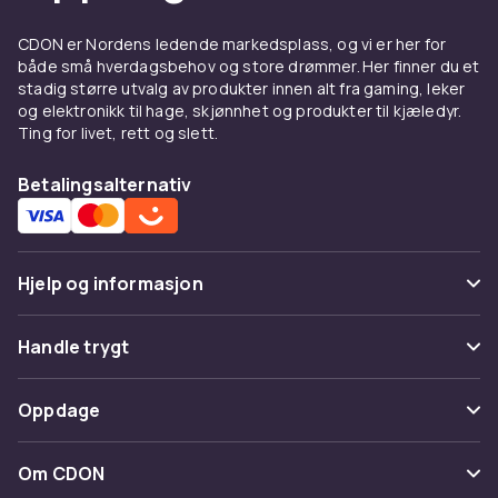
CDON er Nordens ledende markedsplass, og vi er her for
både små hverdagsbehov og store drømmer. Her finner du et
stadig større utvalg av produkter innen alt fra gaming, leker
og elektronikk til hage, skjønnhet og produkter til kjæledyr.
Ting for livet, rett og slett.
Betalingsalternativ
Hjelp og informasjon
Vanlige spørsmål
Handle trygt
Spor pakke
Betaling
Oppdage
Angre & returner her
Levering
Kategorier
Kontakt oss
Om CDON
Vilkår & policy