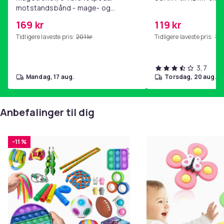
motstandsbånd - mage- og
kjernetrening, yoga og
169 kr
119 kr
hjemmegymnastikk Pink
Tidligere laveste pris:
201 kr
Tidligere laveste pris:
143
3,7
mandag, 17 aug.
torsdag, 20 aug.
Anbefalinger til dig
-11 %