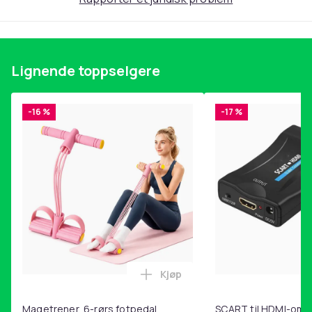
Lett å kombinere og bygge
For både barn og voksne
Lignende toppselgere
Materiale: Holdbar plast, CE-merket
Størrelse: 16,5 - 51,5 cm x 2 cm
Antall: 20 stk
-16 %
-17 %
Farge
MultiColor
Vekt, gram
200
Artikkel nr.
38be2b22-fa16-48a6-90ac-df871b63e801
Produktsikkerhetsinformasjon
Kjøp
Legg Magetrener, 6-rørs fotp
Magetrener, 6-rørs fotpedal
SCART til HDMI-omf