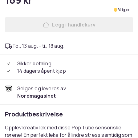
169 kr
Få igjen
Legg i handlekurv
Legg 20-Pak - Pop Tube - Fi
To., 13 aug. - ti., 18 aug.
Sikker betaling
14 dagers åpent kjøp
Selges og leveres av
Nordmagasinet
Produktbeskrivelse
Opplev kreativ lek med disse Pop Tube sensoriske
rørene! En perfekt leke for å lindre stress samtidig som