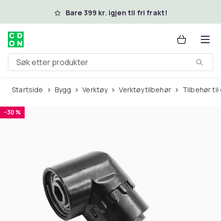
Hopp til hovedinnhold
Bare 399 kr. igjen til fri frakt!
Søk etter produkter
Startside
Bygg
Verktøy
Verktøytilbehør
Tilbehør ti
-30 %