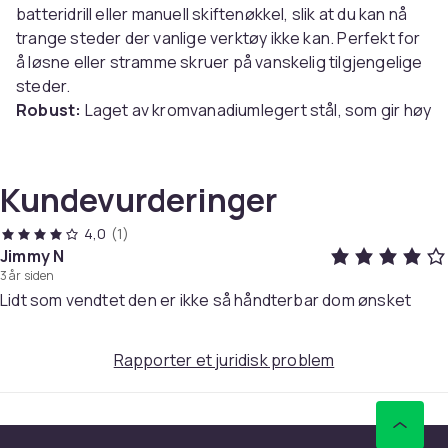
batteridrill eller manuell skiftenøkkel, slik at du kan nå
trange steder der vanlige verktøy ikke kan. Perfekt for
å løsne eller stramme skruer på vanskelig tilgjengelige
steder.
Robust:
Laget av kromvanadiumlegert stål, som gir høy
styrke, slitestyrke og korrosjonsbestandighet. Den
kompakte og slitesterke designen sikrer langvarig
ytelse, selv under tøffe arbeidsforhold.
Kundevurderinger
Spesifikasjon:
Svart farge
4,0
(1)
Størrelse: 6,1 x 2,2 x 3,1 cm
Jimmy N
3 år siden
Materiale: Kromvanadiumlegeringsstål med magnet
Lidt som vendtet den er ikke så håndterbar dom ønsket
Passer for: 1/4 tommers sekskantbit
Pakken inkluderer:
1 x Holder
Rapporter et juridisk problem
Farge
Black
Størrelse