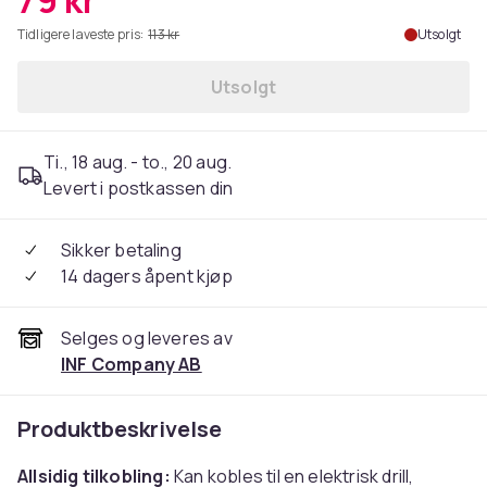
79 kr
Tidligere laveste pris:
113 kr
Utsolgt
Utsolgt
Ti., 18 aug. - to., 20 aug.
Levert i postkassen din
Sikker betaling
14 dagers åpent kjøp
Selges og leveres av
INF Company AB
Produktbeskrivelse
Allsidig tilkobling:
Kan kobles til en elektrisk drill,