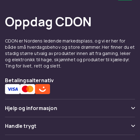
1/4 inch
Vekt, gram
Oppdag CDON
84
Artikkel nr.
ab9530fe-5d81-4e30-8bf1-8a7e5f852bd6
CDON er Nordens ledende markedsplass, og vi er her for
både små hverdagsbehov og store drømmer. Her finner du et
Produktsikkerhetsinformasjon
stadig større utvalg av produkter innen alt fra gaming, leker
og elektronikk til hage, skjønnhet og produkter til kjæledyr.
Ting for livet, rett og slett.
Betalingsalternativ
Hjelp og informasjon
Vanlige spørsmål
Handle trygt
Spor pakke