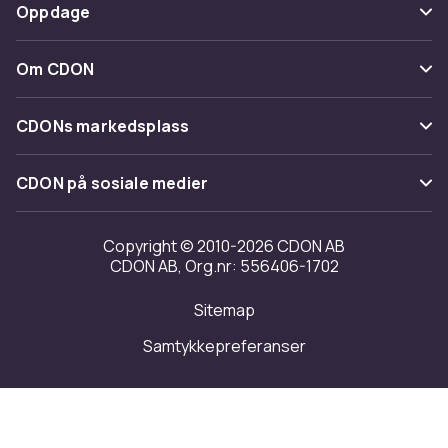
Betaling
Oppdage
Angre & returner her
Levering
Kategorier
Kontakt oss
Om CDON
Vilkår & policy
Varemerker
Om oss
Tilbakekallinger
CDONs markedsplass
Guider
Kundeanmeldelser
Merchant Help Center
CDON på sosiale medier
Jobbe på CDON
Investor relations
Copyright © 2010-2026 CDON AB
CDON AB, Org.nr: 556406-1702
Tilgjengelighet
Sitemap
Samtykkepreferanser