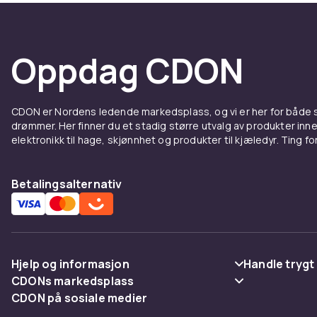
Oppdag CDON
CDON er Nordens ledende markedsplass, og vi er her for både
drømmer. Her finner du et stadig større utvalg av produkter inne
elektronikk til hage, skjønnhet og produkter til kjæledyr. Ting for 
Betalingsalternativ
Hjelp og informasjon
Handle trygt
CDONs markedsplass
Vanlige spørsmål
Betaling
CDON på sosiale medier
Merchant Help Center
Spor pakke
Levering