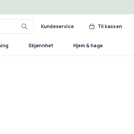
Kundeservice
Til kassen
ning
Skjønnhet
Hjem & hage