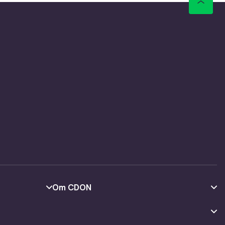
Om CDON
Om oss
Kundeanmeldelser