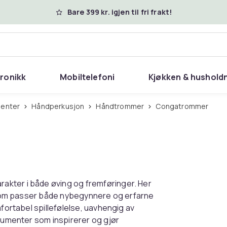
Bare 399 kr. igjen til fri frakt!
tronikk
Mobiltelefoni
Kjøkken & hushold
menter
Håndperkusjon
Håndtrommer
Congatrommer
akter i både øving og fremføringer. Her
er som passer både nybegynnere og erfarne
mfortabel spillefølelse, uavhengig av
trumenter som inspirerer og gjør