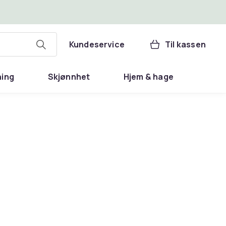
Kundeservice
Til kassen
ning
Skjønnhet
Hjem & hage