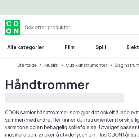
Hopp til hovedinnhold
Søk etter produkter
Alle kategorier
Film
Spill
Elek
Startside
Musikk
Musikkinstrumenter
Slaginstru
Håndtrommer
CDON samler håndtrommer som gjør det enkelt å lage ryt
sammen med andre. Her finner du instrumenter i forskjelli
varm tone og en behagelig spillefølelse. Utvalget passer f
musikere som ønsker å utvide lyden sin. Hos CDON får du e