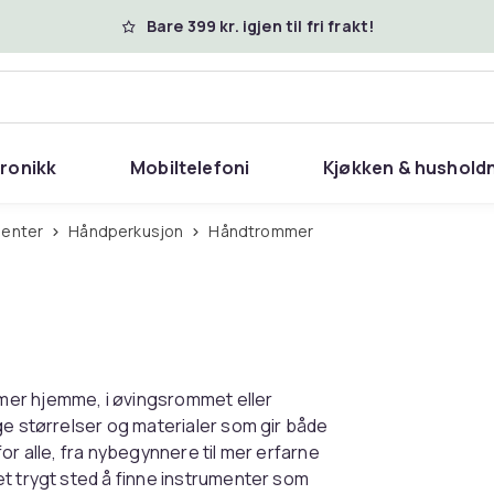
Bare 399 kr. igjen til fri frakt!
tronikk
Mobiltelefoni
Kjøkken & hushold
menter
Håndperkusjon
Håndtrommer
mer hjemme, i øvingsrommet eller
ge størrelser og materialer som gir både
or alle, fra nybegynnere til mer erfarne
t trygt sted å finne instrumenter som